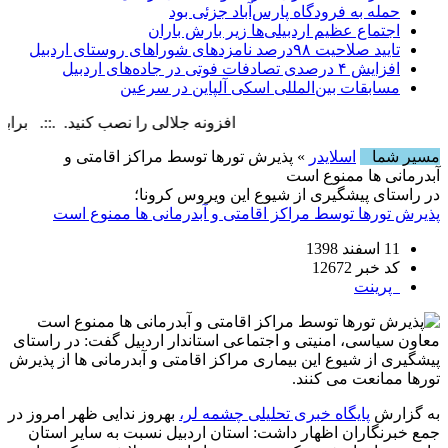
حمله به فرودگاه پارس‌‌آباد جزئی بود
اجتماع عظیم اردبیلی‌ها زیر بارش باران
تایید صلاحیت ۹۸درصد نامزدهای شوراهای روستای اردبیل
افزایش ۴ درصدی تصادفات فوتی در جاده‌های اردبیل
مسابقات بین‌المللی اسکی آلپاین در سرعین
افزونه جلالی را نصب کنید. .::. برابر با : iday, 7 August , 2026
مسیر شما
اسلایدر
» پذیرش تورها توسط مراکز اقامتی و
آبدرمانی ها ممنوع است
در راستای پیشگیری از شیوع این ویروس کرونا؛
پذیرش تورها توسط مراکز اقامتی و آبدرمانی ها ممنوع است
11 اسفند 1398
کد خبر 12672
پرینت
معاون سیاسی، امنیتی و اجتماعی استاندار اردبیل گفت: در راستای
پیشگیری از شیوع این بیماری مراکز اقامتی و آبدرمانی ها از پذیرش
تورها ممانعت می کنند.
به گزارش
پایگاه خبری تحلیلی چشمه لر،
بهروز ندایی ظهر امروز در
جمع خبرنگاران اظهار داشت: استان اردبیل نسبت به سایر استان