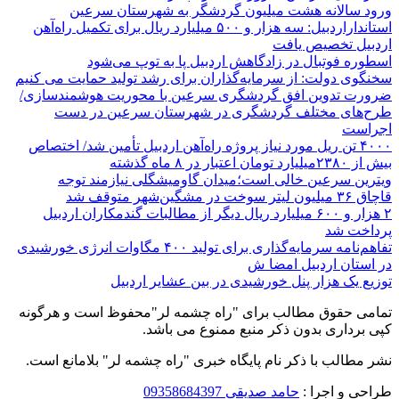
ورود سالانه هشت میلیون گردشگر به شهرستان سرعین
استانداراردبیل: سه هزار و ۵۰۰ میلیارد ریال برای تکمیل راه‌آهن
اردبیل تخصیص یافت
اسطوره فوتبال در زادگاهش اردبیل پا به توپ می‌شود
سخنگوی دولت: از سرمایه‌گذاران برای رشد تولید حمایت می کنیم
ضرورت تدوین افق گردشگری سرعین با محوریت هوشمندسازی/
طرح‌های مختلف گردشگری در شهرستان سرعین در دست
اجراست
۴۰۰۰ تن ریل مورد نیاز پروژه راه‌آهن اردبیل تأمین شد/ اختصاص
بیش از ۲۳۸۰میلیارد تومان اعتبار در ۸ ماه گذشته
ویترین سرعین خالی است؛میدان گاومیشگلی نیازمند توجه
قاچاق ۳۶ میلیون لیتر سوخت در مشگین‌شهر متوقف شد
۲ هزار و ۶۰۰‌ میلیارد ریال دیگر از مطالبات گندمکاران اردبیل
پرداخت شد
تفاهم‌نامه سرمایه‌گذاری برای تولید ۴۰۰ مگاوات انرژی خورشیدی
در استان اردبیل امضا ش
توزیع یک هزار پنل خورشیدی در بین عشایر اردبیل
تمامی حقوق مطالب برای "راه چشمه لر"محفوظ است و هرگونه
کپی برداری بدون ذکر منبع ممنوع می باشد.
نشر مطالب با ذکر نام پایگاه خبری "راه چشمه لر" بلامانع است.
طراحی و اجرا :
حامد صدیقی 09358684397