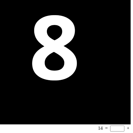
14
=
+