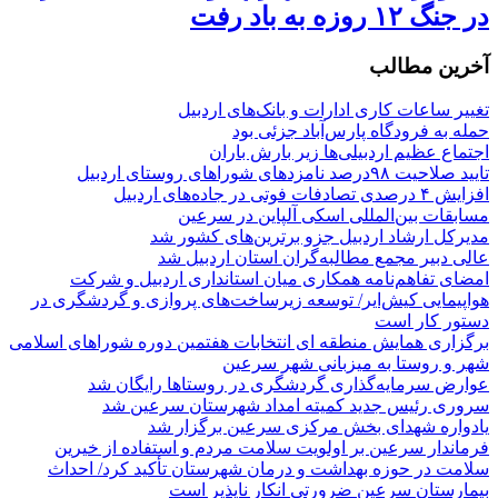
در جنگ ۱۲ روزه به باد رفت
آخرین مطالب
تغییر ساعات کاری ادارات و بانک‌های اردبیل
حمله به فرودگاه پارس‌‌آباد جزئی بود
اجتماع عظیم اردبیلی‌ها زیر بارش باران
تایید صلاحیت ۹۸درصد نامزدهای شوراهای روستای اردبیل
افزایش ۴ درصدی تصادفات فوتی در جاده‌های اردبیل
مسابقات بین‌المللی اسکی آلپاین در سرعین
مدیرکل ارشاد اردبیل جزو برترین‌های کشور شد
عالی دبیر مجمع مطالبه‌گران استان اردبیل شد
امضای تفاهم‌نامه همکاری میان استانداری اردبیل و شرکت
هواپیمایی کیش‌ایر/ توسعه زیرساخت‌های پروازی و گردشگری در
دستور کار است
برگزاری همایش منطقه ای انتخابات هفتمین دوره شوراهای اسلامی
شهر و روستا به میزبانی شهر سرعین
عوارض سرمایه‌گذاری گردشگری در روستاها رایگان شد
سروری رئیس جدید کمیته امداد شهرستان سرعین شد
یادواره شهدای بخش مرکزی سرعین برگزار شد
فرماندار سرعین بر اولویت سلامت مردم و استفاده از خیرین
سلامت در حوزه بهداشت و درمان شهرستان تأکید کرد/ احداث
بیمارستان سرعین ضرورتی انکار ناپذیر است