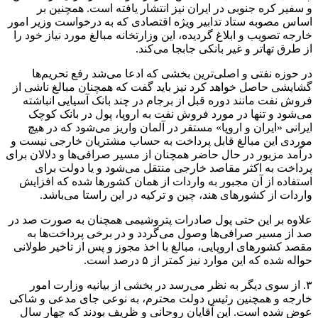
و سفیر کره جنوبی در ایران نیز انتشار یافته است. همچنین بر
اساس مصوبه ستاد تدابیر ویژه اقتصادی که به درخواست وزیر امور
خارجه تصویب و ابلاغ گردیده، این وزارتخانه مبالغ مورد نیاز خود را
از طرق تهاتر و غیر بانکی جابجا می‌کند.
در حوزه نفتی و اصلی‌ترین بخشی که ادعا می‌شد رفع تحریم‌ها
گشایشی حاصل خواهد کرد نیز باید گفت که همچنان مبالغ ناشی از
فروش نفت مانند دوره قبل از برجام در چند بانک آسیایی انباشته
می‌شود و تنها در مورد فروش نفت به اروپا، پول در بانک کوچک
ایرانی «ایران و اروپا» مستقر در آلمان واریز می‌شود که در هیچ
موردی این مبالغ قابل پرداخت به حساب مشتریان خارجی نیست و
درآمد مزبور در حال حاضر همچنان از مسیر صرافی‌ها و دلالان برای
پرداخت به اکثر مقاصد خارجی منتقل می‌شود و یا دولت برای
استفاده از آن مجبور به واردات از همان کشورها شده که افزایش
واردات از کشورهای هند، چین و ترکیه در این راستا می‌باشد.
علاوه بر این حتی پول صادرات پتروشیمی همچنان به صورت صد در
صد از مسیر صرافی‌ها وصول می‌گردد و در برخی پرداخت‌ها به
مقصد کشورهای اروپایی، مبالغ با اخذ مجوز و پس از تاخیر طولانی
حواله شده که این موارد نیز کمتر از ۵ درصد است.
۳. از سوی دیگر به نظر می‌رسد در بخشی از بیانیه وزارت امور
خارجه و همچنین رئیس دولت محترم، به نوعی جای مدعی و شاکی
عوض شده است. این آقایان روحانی و ظریف بودند که چهار سال