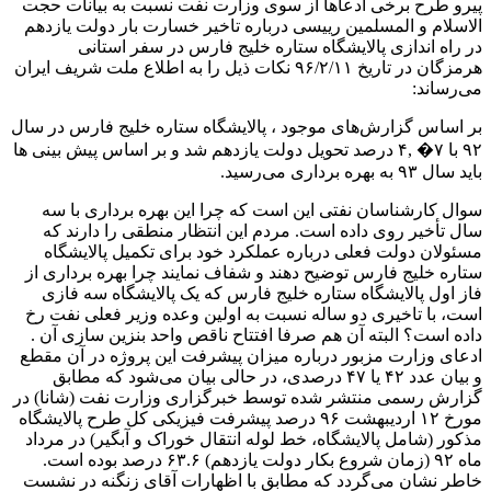
پیرو طرح برخی ادعاها از سوی وزارت نفت نسبت به بیانات حجت
الاسلام و المسلمین رییسی درباره تاخیر خسارت بار دولت یازدهم
در راه اندازی پالایشگاه ستاره خلیج فارس در سفر استانی
هرمزگان در تاریخ ۹۶/۲/۱۱ نکات ذیل را به اطلاع ملت شریف ایران
می‌رساند:
بر اساس گزارش‌های موجود ، پالایشگاه ستاره خلیج فارس در سال
۹۲ با ۷� ,۴ درصد تحویل دولت یازدهم شد و بر اساس پیش بینی ها
باید سال ۹۳ به بهره برداری می‌رسید.
سوال کارشناسان نفتی این است که چرا این بهره برداری با سه
سال تأخیر روی داده است. مردم این انتظار منطقی را دارند که
مسئولان دولت فعلی درباره عملکرد خود برای تکمیل پالایشگاه
ستاره خلیج فارس توضیح دهند و شفاف نمایند چرا بهره برداری از
فاز اول پالایشگاه ستاره خلیج فارس که یک پالایشگاه سه فازی
است، با تاخیری دو ساله نسبت به اولین وعده وزیر فعلی نفت رخ
داده است؟ البته آن هم صرفا افتتاح ناقص واحد بنزین سازی آن .
ادعای وزارت مزبور درباره میزان پیشرفت این پروژه در آن مقطع
و بیان عدد ۴۲ یا ۴۷ درصدی، در حالی بیان می‌شود که مطابق
گزارش رسمی منتشر شده توسط خبرگزاری وزارت نفت (شانا) در
مورخ ۱۲ اردیبهشت ۹۶ درصد پیشرفت فیزیکی کل طرح پالایشگاه
مذکور (شامل پالایشگاه، خط لوله انتقال خوراک و آبگیر) در مرداد
ماه ۹۲ (زمان شروع بکار دولت یازدهم) ۶۳.۶ درصد بوده است.
خاطر نشان می‌گردد که مطابق با اظهارات آقای زنگنه در نشست