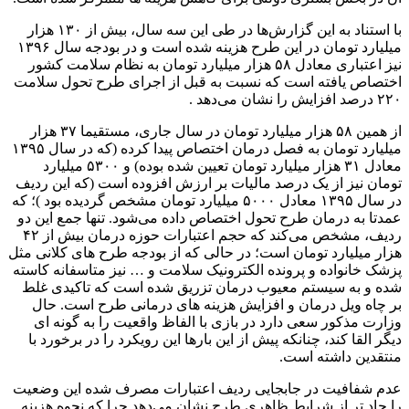
با استناد به این گزارش‌ها در طی این سه سال، بیش از ۱۳۰ هزار
میلیارد تومان در این طرح هزینه شده است و در بودجه سال ۱۳۹۶
نیز اعتباری معادل ۵۸ هزار میلیارد تومان به نظام سلامت کشور
اختصاص یافته است که نسبت به قبل از اجرای طرح تحول سلامت
۲۲۰ درصد افزایش را نشان می‌دهد .
از همین ۵۸ هزار میلیارد تومان در سال جاری، مستقیما ۳۷ هزار
میلیارد تومان به فصل درمان اختصاص پیدا کرده (که در سال ۱۳۹۵
معادل ۳۱ هزار میلیارد تومان تعیین شده بوده) و ۵۳۰۰ میلیارد
تومان نیز از یک درصد مالیات بر ارزش افزوده است (که این ردیف
در سال ۱۳۹۵ معادل ۵۰۰۰ میلیارد تومان مشخص گردیده بود )؛ که
عمدتا به درمان طرح تحول اختصاص داده می‌شود. تنها جمع این دو
ردیف، مشخص می‌کند که حجم اعتبارات حوزه درمان بیش از ۴۲
هزار میلیارد تومان است؛ در حالی که از بودجه طرح های کلانی مثل
پزشک خانواده و پرونده الکترونیک سلامت و … نیز متاسفانه کاسته
شده و به سیستم معیوب درمان تزریق شده است که تاکیدی غلط
بر چاه ویل درمان و افزایش هزینه های درمانی طرح است. حال
وزارت مذکور سعی دارد در بازی با الفاظ واقعیت را به گونه ای
دیگر القا کند، چنانکه پیش از این بارها این رویکرد را در برخورد با
منتقدین داشته است.
عدم شفافیت در جابجایی ردیف اعتبارات مصرف شده این وضعیت
را حاد تر از شرایط ظاهری طرح نشان می‌دهد چرا که نحوه هزینه