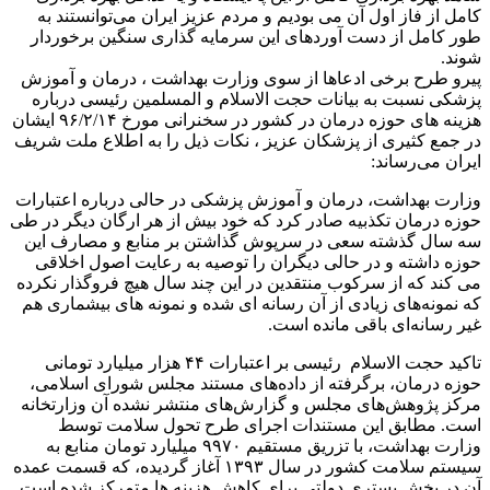
کامل از فاز اول آن می بودیم و مردم عزیز ایران می‌توانستند به
طور کامل از دست آوردهای این سرمایه گذاری سنگین برخوردار
شوند.
پیرو طرح برخی ادعاها از سوی وزارت بهداشت ، درمان و آموزش
پزشکی نسبت به بیانات حجت الاسلام و المسلمین رئیسی درباره
هزینه های حوزه درمان در کشور در سخنرانی مورخ ۹۶/۲/۱۴ ایشان
در جمع کثیری از پزشکان عزیز ، نکات ذیل را به اطلاع ملت شریف
ایران می‌رساند:
وزارت بهداشت، درمان و آموزش پزشکی در حالی درباره اعتبارات
حوزه درمان تکذبیه صادر کرد که خود بیش از هر ارگان دیگر در طی
سه سال گذشته سعی در سرپوش گذاشتن بر منابع و مصارف این
حوزه داشته و در حالی دیگران را توصیه به رعایت اصول اخلاقی
می کند که از سرکوب منتقدین در این چند سال هیچ فروگذار نکرده
که نمونه‌های زیادی از آن رسانه ای شده و نمونه های بیشماری هم
غیر رسانه‌ای باقی مانده است.
تاکید حجت الاسلام رئیسی بر اعتبارات ۴۴ هزار میلیارد تومانی
حوزه درمان، برگرفته از داده‌های مستند مجلس شورای اسلامی،
مرکز پژوهش‌های مجلس و گزارش‌های منتشر نشده آن وزارتخانه
است. مطابق این مستندات اجرای طرح تحول سلامت توسط
وزارت بهداشت، با تزریق مستقیم ۹۹۷۰ میلیارد تومان منابع به
سیستم سلامت کشور در سال ۱۳۹۳ آغاز گردیده، که قسمت عمده
آن در بخش بستری دولتی برای کاهش هزینه ها متمرکز شده است.