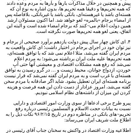
پیش و همچنین در خلال مذاکرات بارها و بارها به مردم وعده دادند
که همه تحریم‌ها و دقیقا همه تحریم ها، بدون اشاره به نوع آن که
هسته‌ای باشد یا غیرهسته‌ای، بانکی باشد یا غیربانکی، بلافاصله پس
از امضاء برجام «بالمره» لغو خواهد شد. اما اکنون مسئولان ارشد
همین دولت اعلام می¬کنند که برجام امضاء شده است و البته این
اتفاق، یعنی لغو همه تحریم‌ها صورت نگرفته است.
۴. ای کاش چهار سال پیش دولت یازدهم برآورد صحیحی از برجام و
نیز توان خود در اجرای برجام در اختیار داشت؛ ای کاش واقعیت به
مردم ایران گفته می‌شد، مثلا اعلام نمی شد که با توافق هسته‌ای،
همه تحریم‌ها علیه ملت ایران برداشته می‌شود؛ به مردم اعلام
نمی‌شد که رفع همه مشکلات اقتصادی و معیشتی آنها حتی آبِ
خوردن، ازدواج جوانان، محیط زیست و … در گرو رسیدن به توافق
هسته‌ای با غرب است و به مردم ایران گفته نمی‌شد که قرار نیست
برنامه هسته‌ای ایران تعطیل بشود. شاید اگر صادقانه با مردم سخن
گفته می‌شد، امروز عزادار از دست دادن این همه فرصت و هزینه
کردن این میزان از داشته‌های نظام اسلامی نبودیم.
پیرو طرح برخی ادعاها از سوی وزارت امور اقتصادی و دارایی
نسبت به بیانات حجت الاسلام و المسلمین رئیسی درباره رفع
تحریم¬های بانکی در مناظره دوم در تاریخ ۹۶/۲/۱۵ نکات ذیل را به
اطلاع ملت شریف ایران می‌رساند:
اطلاعیه وزارت اقتصاد در واکنش به سخنان جناب آقای رئیسی در