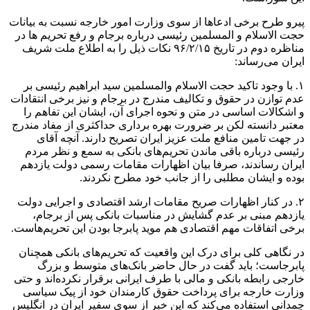
پیرو طرح برخی ادعاها از سوی وزارت امور خارجه نسبت به بیانات
حجت الاسلام و المسلمین رئیسی درباره برجام و رفع تحریم ها در
مناظره دوم در تاریخ ۹۶/۲/۱۵ نکات ذیل را به اطلاع ملت شریف
ایران می‌رساند:
۱. با وجود تاکید حجت الاسلام والمسلمین سید ابراهیم رئیسی بر
عدم توازن در حقوق و تکالیف مندرج در برجام و نیز برخی انتقادات
و اشکالات اساسی در متن و نحوه اجرای آن، ایشان این تفاهم را
معتبر دانسته لکن بر ضرورت بهره برداری حداکثری از مفاد مندرج
در جهت تامین منافع ملت عزیز ایران تصریح دارند. آنچه آقای
رئیسی درباره باقی ماندن تحریم‌های بانکی به سمع و نظر مردم
ایران رساندند، صرفا بیان اظهارات مقامات رسمی دولت یازدهم
بوده و ایشان مطلبی را از جانب خود مطرح نکردند.
۲. در کنار اظهارات صریح مقامات ارشد اقتصادی و اجرایی دولت
یازدهم مبنی بر عدم گشایش در مناسبات بانکی پس از برجام،
برخی اتفاقات مهم اقتصادی هم موید پابرجا بودن این تحریم‌هاست.
در نگاهی کلی برای درک این واقعیت که تحریم‌های بانکی همچنان
پابرجاست؛ باید گفت در حال حاضر بانک‌های متوسط و بزرگ
خارجی رابطه بانکی و مالی با طرف ایرانی برقرار نکرده‌اند و حتی
وزارت خارجه برای پرداخت حقوق کارمندان خود از پیک سیاسی
چمدانی استفاده می‌کند که این خبر از سوی سفیر ایران در انگلیس