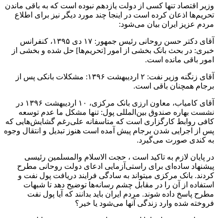
وزیر اقتصاد تنها کسی از دولت یازدهم نبوده است که به باقی ماندن
تحریم‌ها اذعان کرده است در اینجا چند مورد دیگر نیز برای اطلاع
مردم عزیز ایران بیان می‌شود:
آقای دکتر حسن روحانی رئیس جمهور: ۱۷ دی ۱۳۹۵، کنفرانس
خبری: در بحث بانک بخشی از امور [تحریم‌ها] حل شده و بخشی از
امور باقی مانده است.
آقای زنگنه وزیر نفت: ۲ اردیبهشت ۱۳۹۶: مشکلات بانکی پس از
برجام همچنان باقی است.
آقای کامیاب، معاون ارزی بانک مرکزی، ۱۰ اردیبهشت ۱۳۹۶ در
نشست بهاره صندوق بین‌المللی پول: تنها مشکل ما عدم توسعه
کافی روابط کارگزاری است که متاسفانه علی‌رغم گشایش‌هایی که
پس از اجرایی شدن برجام پیش آمده است هنوز تبدیل و انتقال وجوه
به کندی صورت می‌گیرد.
در پایان لازم به تاکید است ، حجت الاسلام والمسلمین رئیسی
پیشنهاد ساده‌ای برای راستی‌آزمایی ادعای دولت روحانی مطرح
کردند. بانک مرکزی میتواند به سادگی فرایند دریافت پول نفت و
استفاده از آن را در مقابل چشم رسانه‌ها توضیح دهد تا شبهات
مطرح پاسخ داده شوند. مردم ایران باید بدانند که آیا پول نفت
فروخته شده وارد زندگی آنها می‌شود یا خیر؟