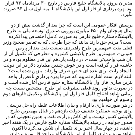
مدیران پروژه پالایشگاه خلیج فارس در تاریخ ۳۰ مردادماه ۹۳ قرار
بود بهره برداری از فاز اول این پالایشگاه تا نیمه اول سال ۹۴ صورت
بگیرد.
پرسش افکار عمومی این است که چرا بعد از گذشت بیش از دو
سال همچنان وام ۶۵۰ میلیون یورویی صندوق توسعه ملی به طرح
پالایشگاه ستاره خلیج فارس به صورت کامل اختصاص پیدا نکرده
است؟ مردم حق دارند بدانند که چرا طرحی که به تعابیر صحیح وزیر
فعلی نفت «مهمترین طرح راهبردی صنعت نفت بعد از پارس
جنوبی»، «مهمترین طرح پالایشی کشور» و «طرحی که تکمیل آن از
نان شب واجب‌تر است»، در دولت یازدهم این قدر مظلوم بوده و در
حاشیه قرار گرفته است و در عوض چندین میلیارد دلار در این دولت
با ایجاد رانت برای عده ای خاص صرف واردات بنزین شده است؟
البته لازم است اشاره نماییم که صرفا بهره برداری ناقص از واحد
بنزین سازی فاز اول پالایشگاه ستاره خلیج فارس آغاز شده است و
در صورت تداوم روند فعلی پیشرفت این طرح، مشخص نیست چه
زمانی شاهد افتتاح کامل فاز اول این پالایشگاه و تکمیل فازهای دوم
و سوم آن خواهیم بود.
در هر صورت، بازی با ارقام و بیان اطلاعات غلط، راه حل درستی
برای توجیه عملکرد ضعیف دولت یازدهم در قبال مهمترین طرح
پالایشی کشور نیست و ای کاش وزارت نفت با همین تعجیلی که در
صدور جوابیه در زمینه پالایشگاه ستاره خلیج فارس در یک هفته اخیر
داشته، در چهار سال اخیر برای تکمیل آن تلاش می‌کرد تا اکنون
شاهد بهره برداری کامل از این پالایشگاه و یا حداقل بهره برداری