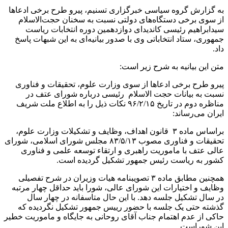
به گزارش گروه سیاسی خبرگزاری تسنیم، پیرو طرح برخی ادعاها
از سوی برخی دستگاه‌های دولتی نسبت به سخنان حجت‌الاسلام
سیدابراهیم رئیسی کاندیدای دوازدهمین دوره انتخابات ریاست
جمهوری، ستاد انتخاباتی وی با صدور بیانیه‌ای به این شبهات پاسخ
داد.
متن این بیانیه‌ به شرح زیر است:
پیرو طرح برخی ادعاها از سوی وزارت علوم، تحقیقات و فناوری
نسبت به بیانات حجت الاسلام رئیسی درباره شورای عتف در
مناظره دوم در تاریخ ۹۶/۲/۱۵ نکات ذیل را به اطلاع ملت شریف
ایران می‌رساند:
براساس ماده ۳ قانون اهداف، وظایف و تشکیلات وزارت علوم،
تحقیقات و فناوری مصوب ۸۳/۵/۱۳ مجلس شورای اسلامی، شورای
عالی عتف با ماموریت راهبری و ارتقاء توسعه علمی و فناوری
کشور به ریاست رئیس جمهور تشکیل گردیده است.
همچنین مطابق ماده ۳ تصویبنامه هیات وزیران در شرح تفصیلی
وظایف و اختیارات این شورای عالی، شورا باید حداقل چهار مرتبه
در سال تشکیل جلسه دهد. با این حال متاسفانه در چهار سال
گذشته حتی یک جلسه با حضور رییس جمهور تشکیل نگردیده که
حاکی از عدم اهتمام جناب آقای روحانی به جایگاه و ماموریت خطیر
این شوراست.