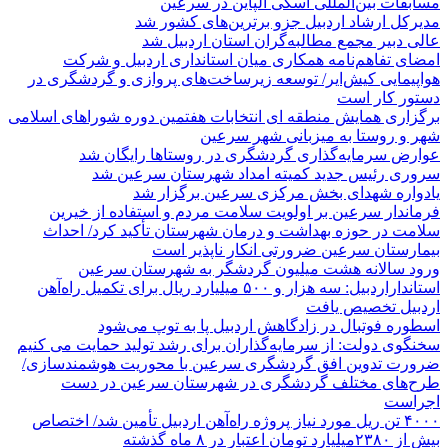
مسابقات بین‌المللی اسکی آلپاین در سرعین
مدیرکل ارشاد اردبیل جزو برترین‌های کشور شد
عالی دبیر مجمع مطالبه‌گران استان اردبیل شد
امضای تفاهم‌نامه همکاری میان استانداری اردبیل و شرکت
هواپیمایی کیش‌ایر/ توسعه زیرساخت‌های پروازی و گردشگری در
دستور کار است
برگزاری همایش منطقه ای انتخابات هفتمین دوره شوراهای اسلامی
شهر و روستا به میزبانی شهر سرعین
عوارض سرمایه‌گذاری گردشگری در روستاها رایگان شد
سروری رئیس جدید کمیته امداد شهرستان سرعین شد
یادواره شهدای بخش مرکزی سرعین برگزار شد
فرماندار سرعین بر اولویت سلامت مردم و استفاده از خیرین
سلامت در حوزه بهداشت و درمان شهرستان تأکید کرد/ احداث
بیمارستان سرعین ضرورتی انکار ناپذیر است
ورود سالانه هشت میلیون گردشگر به شهرستان سرعین
استانداراردبیل: سه هزار و ۵۰۰ میلیارد ریال برای تکمیل راه‌آهن
اردبیل تخصیص یافت
اسطوره فوتبال در زادگاهش اردبیل پا به توپ می‌شود
سخنگوی دولت: از سرمایه‌گذاران برای رشد تولید حمایت می کنیم
ضرورت تدوین افق گردشگری سرعین با محوریت هوشمندسازی/
طرح‌های مختلف گردشگری در شهرستان سرعین در دست
اجراست
۴۰۰۰ تن ریل مورد نیاز پروژه راه‌آهن اردبیل تأمین شد/ اختصاص
بیش از ۲۳۸۰میلیارد تومان اعتبار در ۸ ماه گذشته