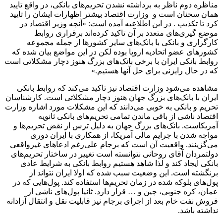
مناظره دوم ناظر به برداشته نشدن تحریم‌های بانکی، در واقع تایید
همان سخنان است و وزارت اقتصاد بیشتر اظهارات ایشان را تایید
کرد تا تکذیب . در این اطلاعیه آمده است: «آنچه وزیر اقتصاد در
موضع گیری‌های متعدد بر آن تاکید کرده‌اند برقراری روابط
کارگزاری و بانکی با بانک‌های سایر کشورها از جمله مجموعه
کشورهای عضو اتحادیه اروپا بوده لکن در این مواضع بیان شده که
روابط بانکی ایران با برخی بانک‌های بزرگ هنوز دچار مشکلاتی است
که در حال رایزنی برای حل آنها هستیم.»
مشاهده می‌شود وزارت اقتصاد نیز تاکید می‌کند که روابط بانکی
ایران با بانک‌های بزرگ جهان هنوز دچار مشکلاتی است. کارشناسان
تحریم و بانکی به خوبی می‌دانند که این مشکلات مورد اشاره وزارت
اقتصاد ناشی از باقی ماندن تمامی تحریم‌های بانکی ثانویه
آمریکاست. بانک‌های بزرگ جهان به دلیل ترس از نقض تحریم‌ها و
مواجه شدن با جرایم مالی آمریکا، از همکاری با ایران دوری
می‌گزینند. واقعیت آن است که برجام علی‌رغم ادعاهای غیرواقعی
دولتمردان آقای روحانی نتوانسته است تغییر در ساختار تحریم‌های
بانکی ایجاد کند و لذا شاهد هستیم روابط بانکی به شرایط عادی
برنگشته است. این وضعیت سبب شده که اولا ایران نتواند از
پول‌های بلوکه شده در زمان تحریم‌ها استفاده کند. پول‌هایی که در
عمان، کره جنوبی، چین و … قرار دارد. ثانیا پول‌های ناشی از
فروش نفت خام بعد از اجرای برجام نیز قابلیت نقل و انتقال آزادانه
نداشته باشد.