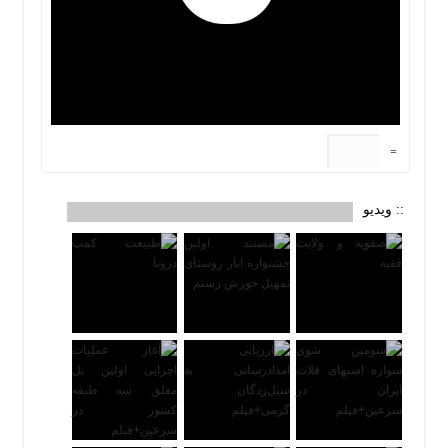
=
:: ویدیو