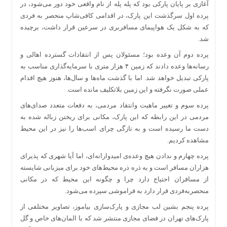
آغازی بر پایان پارکی بود که پله پله از نام واقعی خود دور می‌شود، در
پرده اول سرگذشت این پارک، در اقدامی کافی‌شاپ منحصر به فردی
که به شکل یک هواپیمای مسافربری در سرعین قرار داشت، برچیده
شد.
پرده دوم آن وعده بود؛ مسئولان پس از انتقادات گسترده اهالی و
رسانه‌ها وعده دادند که زمین ۴ هزار متری با سرمایه‌گذاری مناسب به
پارکی تبدیل خواهد شد. اما با گذشت ماه‌ها و سال‌ها، هنوز هیچ اقدام
عملی صورت نگرفته و این زمین بلاتکلیف مانده است.
پرده سوم و تغییر ماهیت وانتقاد مردمی، به دفعات متعدد صدای‌های
مردمی در این رابطه که این پارک، مکانی برای ریختن زباله شده به
دست ما رسیده است و به تازگی چرای اسب‌ها را نیز در این محیط
مشاهده کردیم.
پرده چهارم و ندادن هیچ وعده‌ی امیدوارانه‌ای، اما آیا شهری که پذیرای
هزاران مسافر است و به ذره ذره محیط‌های خود برای میزبانی شایسته
از مسافران احتیاج دارد چرا و چگونه این محیط که در مکانی
منحصربه‌فردی قرار دارد به فراموشی سپرده می‌شود.
پرده پنجم بشین لب مجازی و پارک‌سازی بیاموز، تصاویر مختلفی از
پارک‌های تهران در فضای مجازی منتشر شد که با المان‌های خاص و گل