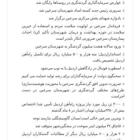
عوارض سرمایه‌گذاری گردشگری در روستاها رایگان شد
سروری رئیس جدید کمیته امداد شهرستان سرعین شد
یادواره شهدای بخش مرکزی سرعین برگزار شد
فرماندار سرعین بر اولویت سلامت مردم و استفاده از خیرین
سلامت در حوزه بهداشت و درمان شهرستان تأکید کرد/ احداث
بیمارستان سرعین ضرورتی انکار ناپذیر است
ورود سالانه هشت میلیون گردشگر به شهرستان سرعین
استانداراردبیل: سه هزار و ۵۰۰ میلیارد ریال برای تکمیل راه‌آهن
اردبیل تخصیص یافت
اسطوره فوتبال در زادگاهش اردبیل پا به توپ می‌شود
سخنگوی دولت: از سرمایه‌گذاران برای رشد تولید حمایت می کنیم
ضرورت تدوین افق گردشگری سرعین با محوریت هوشمندسازی/
طرح‌های مختلف گردشگری در شهرستان سرعین در دست
اجراست
۴۰۰۰ تن ریل مورد نیاز پروژه راه‌آهن اردبیل تأمین شد/ اختصاص
بیش از ۲۳۸۰میلیارد تومان اعتبار در ۸ ماه گذشته
ویترین سرعین خالی است؛میدان گاومیشگلی نیازمند توجه
قاچاق ۳۶ میلیون لیتر سوخت در مشگین‌شهر متوقف شد
۲ هزار و ۶۰۰‌ میلیارد ریال دیگر از مطالبات گندمکاران اردبیل
پرداخت شد