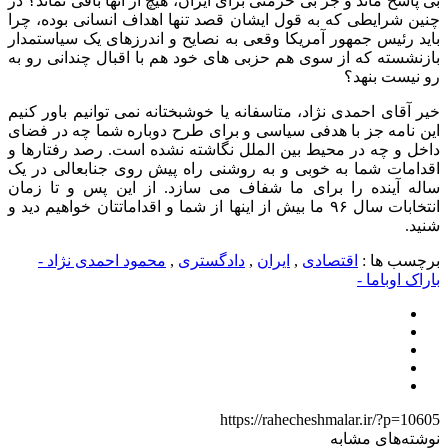
بی پاسخ ماند و جز بی حرمتی برای ایران، هیچ از آنها باقی نماند؟ در
چنین شرایطی که به قول ایشان قصد تنها اهداف انسانی بوده، چرا
باید رئیس جمهور آمریکا وقعی به نصایح و اندرزهای یک سیاستمدار
بازنشسته که از سوی هم حزبی های خود هم با اقبال چندانی رو به
رو نیست بنهد؟
خیر آقای احمدی نژاد، متاسفانه یا خوشبختانه نمی توانیم باور کنیم
این نامه جز با هدفی سیاسی و برای طرح دوباره شما چه در فضای
داخل و چه در محیط بین الملل نگاشته نشده است. رصد رفتارها و
اقدامات شما به خوبی و به روشنی راه پیش روی جنابعالی در یک
ساله آینده را برای ما شفاف می سازد. از این پس و تا زمان
انتخابات سال ۹۶ ما بیش از اینها از شما و اقداماتتان خواهیم دید و
شنید.
برچسب ها :
اقتصادی
,
ایران
,
دادگستری
,
محمود احمدی‌ نژاد -
باراک اوباما -
https://rahecheshmalar.ir/?p=10605
نوشته‌های مشابه