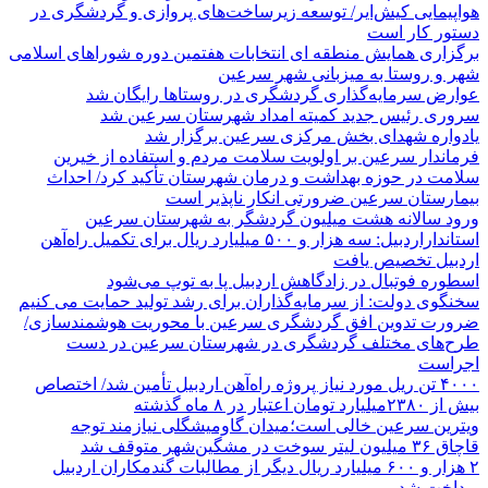
هواپیمایی کیش‌ایر/ توسعه زیرساخت‌های پروازی و گردشگری در
دستور کار است
برگزاری همایش منطقه ای انتخابات هفتمین دوره شوراهای اسلامی
شهر و روستا به میزبانی شهر سرعین
عوارض سرمایه‌گذاری گردشگری در روستاها رایگان شد
سروری رئیس جدید کمیته امداد شهرستان سرعین شد
یادواره شهدای بخش مرکزی سرعین برگزار شد
فرماندار سرعین بر اولویت سلامت مردم و استفاده از خیرین
سلامت در حوزه بهداشت و درمان شهرستان تأکید کرد/ احداث
بیمارستان سرعین ضرورتی انکار ناپذیر است
ورود سالانه هشت میلیون گردشگر به شهرستان سرعین
استانداراردبیل: سه هزار و ۵۰۰ میلیارد ریال برای تکمیل راه‌آهن
اردبیل تخصیص یافت
اسطوره فوتبال در زادگاهش اردبیل پا به توپ می‌شود
سخنگوی دولت: از سرمایه‌گذاران برای رشد تولید حمایت می کنیم
ضرورت تدوین افق گردشگری سرعین با محوریت هوشمندسازی/
طرح‌های مختلف گردشگری در شهرستان سرعین در دست
اجراست
۴۰۰۰ تن ریل مورد نیاز پروژه راه‌آهن اردبیل تأمین شد/ اختصاص
بیش از ۲۳۸۰میلیارد تومان اعتبار در ۸ ماه گذشته
ویترین سرعین خالی است؛میدان گاومیشگلی نیازمند توجه
قاچاق ۳۶ میلیون لیتر سوخت در مشگین‌شهر متوقف شد
۲ هزار و ۶۰۰‌ میلیارد ریال دیگر از مطالبات گندمکاران اردبیل
پرداخت شد