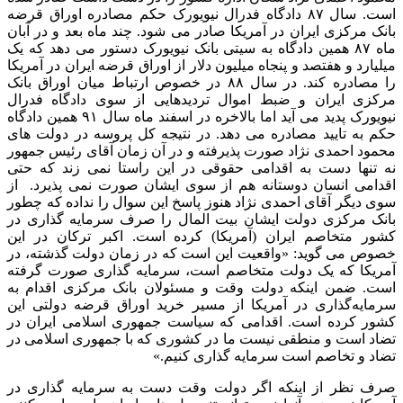
است. سال ۸۷ دادگاه فدرال نیویورک حکم مصادره اوراق قرضه
بانک مرکزی ایران در آمریکا صادر می شود. چند ماه بعد و در آبان
ماه ۸۷ همین دادگاه به سیتی بانک نیویورک دستور می دهد که یک
میلیارد و هفتصد و پنجاه میلیون دلار از اوراق قرضه ایران در آمریکا
را مصادره کند. در سال ۸۸ در خصوص ارتباط میان اوراق بانک
مرکزی ایران و ضبط اموال تردیدهایی از سوی دادگاه فدرال
نیویورک پدید می آید اما بالاخره در اسفند ماه سال ۹۱ همین دادگاه
حکم به تایید مصادره می دهد. در نتیجه کل پروسه در دولت های
محمود احمدی نژاد صورت پذیرفته و در آن زمان آقای رئیس جمهور
نه تنها دست به اقدامی حقوقی در این راستا نمی زند که حتی
اقدامی انسان دوستانه هم از سوی ایشان صورت نمی پذیرد. از
سوی دیگر آقای احمدی نژاد هنوز پاسخ این سوال را نداده که چطور
بانک مرکزی دولت ایشان بیت المال را صرف سرمایه گذاری در
کشور متخاصم ایران (آمریکا) کرده است. اکبر ترکان در این
خصوص می گوید: «واقعیت این است که در زمان دولت گذشته، در
آمریکا که یک دولت متخاصم است، سرمایه گذاری صورت گرفته
است. ضمن اینکه دولت وقت و مسئولان بانک مرکزی اقدام به
سرمایه‌گذاری در آمریکا از مسیر خرید اوراق قرضه دولتی این
کشور کرده است. اقدامی که سیاست جمهوری اسلامی ایران در
تضاد است و منطقی نیست ما در کشوری که با جمهوری اسلامی در
تضاد و تخاصم است سرمایه گذاری کنیم.»
صرف نظر از اینکه اگر دولت وقت دست به سرمایه گذاری در