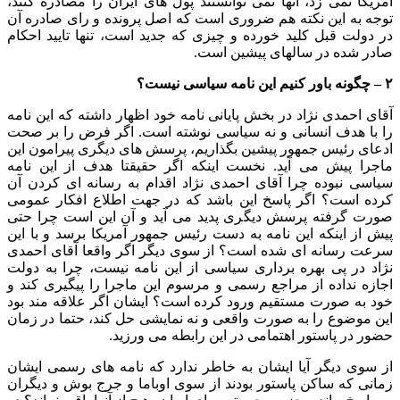
آمریکا نمی زد، آنها نمی توانستند پول های ایران را مصادره کنند،
توجه به این نکته هم ضروری است که اصل پرونده و رای صادره آن
در دولت قبل کلید خورده و چیزی که جدید است، تنها تایید احکام
صادر شده در سالهای پیشین است.
۲ – چگونه باور کنیم این نامه سیاسی نیست؟
آقای احمدی نژاد در بخش پایانی نامه خود اظهار داشته که این نامه
را با هدف انسانی و نه سیاسی نوشته است. اگر فرض را بر صحت
ادعای رئیس جمهور پیشین بگذاریم، پرسش های دیگری پیرامون این
ماجرا پیش می آید. نخست اینکه اگر حقیقتا هدف از این نامه
سیاسی نبوده چرا آقای احمدی نژاد اقدام به رسانه ای کردن آن
کرده است؟ اگر پاسخ این باشد که در جهت اطلاع افکار عمومی
صورت گرفته پرسش دیگری پدید می آید و آن این است چرا حتی
پیش از اینکه این نامه به دست رئیس جمهور آمریکا برسد و با این
سرعت رسانه ای شده است؟ از سوی دیگر اگر واقعا آقای احمدی
نژاد در پی بهره برداری سیاسی از این نامه نیست، چرا به دولت
اجازه نداده از مراجع رسمی و مرسوم این ماجرا را پیگیری کند و
خود به صورت مستقیم ورود کرده است؟ ایشان اگر علاقه مند بود
این موضوع را به صورت واقعی و نه نمایشی حل کند، حتما در زمان
حضور در پاستور اهتمامی در این رابطه می ورزید.
از سوی دیگر آیا ایشان به خاطر ندارد که نامه های رسمی ایشان
زمانی که ساکن پاستور بودند از سوی اوباما و جرج بوش و دیگران