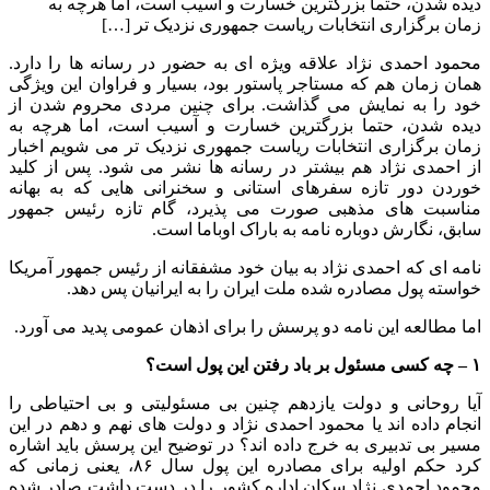
دیده شدن، حتما بزرگترین خسارت و آسیب است، اما هرچه به
زمان برگزاری انتخابات ریاست جمهوری نزدیک تر […]
محمود احمدی نژاد علاقه ویژه ای به حضور در رسانه ها را دارد.
همان زمان هم که مستاجر پاستور بود، بسیار و فراوان این ویژگی
خود را به نمایش می گذاشت. برای چنین مردی محروم شدن از
دیده شدن، حتما بزرگترین خسارت و آسیب است، اما هرچه به
زمان برگزاری انتخابات ریاست جمهوری نزدیک تر می شویم اخبار
از احمدی نژاد هم بیشتر در رسانه ها نشر می شود. پس از کلید
خوردن دور تازه سفرهای استانی و سخنرانی هایی که به بهانه
مناسبت های مذهبی صورت می پذیرد، گام تازه رئیس جمهور
سابق، نگارش دوباره نامه به باراک اوباما است.
نامه ای که احمدی نژاد به بیان خود مشفقانه از رئیس جمهور آمریکا
خواسته پول مصادره شده ملت ایران را به ایرانیان پس دهد.
اما مطالعه این نامه دو پرسش را برای اذهان عمومی پدید می آورد.
۱ – چه کسی مسئول بر باد رفتن این پول است؟
آیا روحانی و دولت یازدهم چنین بی مسئولیتی و بی احتیاطی را
انجام داده اند یا محمود احمدی نژاد و دولت های نهم و دهم در این
مسیر بی تدبیری به خرج داده اند؟ در توضیح این پرسش باید اشاره
کرد حکم اولیه برای مصادره این پول سال ۸۶، یعنی زمانی که
محمود احمدی نژاد سکان اداره کشور را در دست داشت صادر شده