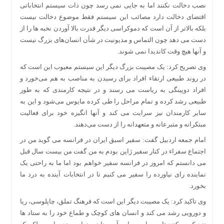
نصب دخالت نکنند اما به جایی نمی رسد چون ذات سیستم انتخاباتی
اقتضای دخالت دارد مصائب این سیستم فقط موضوع دخالت نیست
بلکه بالاتر از آن است که دموکراسی دیگر قدرت بالا آوردن نخبه ها را از
دست می دهد چون التماس و مدیونیت در شأن انسان‌های بزرگ نیست
و آنها هیچ وقت کاندیدا نمی شوند.
وی تصریح کرد: یک مصیبت بزرگ دیگر این سیستم معیوب این است که
در روند طبیعی ارتقاء افراد برای رسیدن به مناصب به هم می‌خورد و
افراد دوپینگی به ریاست می رسند و در نتیجه کارمندی که به طور
طبیعی رشد کرده و تمام مراحل را طی کرده مایوس می‌شود و این به
سایر کارمندان نیز سرایت می کند و آنها انگیزه خود برای فعالیت
مبتکرانه و متبرعانه و متعهدانه را از دست می‌دهند.
امام جمعه اردبیل گفت: سفیر اسبق ایران در فرانسه می گوید من در
اجتماع سفراء در کنار سفیر ژاپن بودم به من گفت من بیست سال قبل
می دانستم که امروز در فرانسه سفیر خواهم بود اما ما به راحتی یک
نماینده رای نیاورده را سفیر می کنیم تا در انتخابات آینده به درد ما
بخورد.
وی تاکید کرد: یک مصیبت دیگر این است که فرهنگ تملق، چاپلوسی، ریا
و دورویی رشد می کند و انسان های کوچک و طماع خود را به ستاد ها