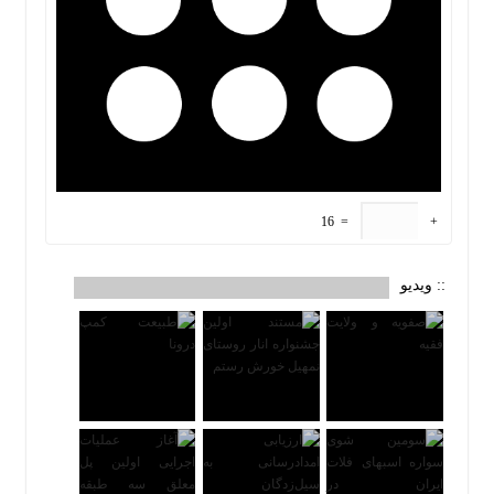
16
=
+
:: ویدیو