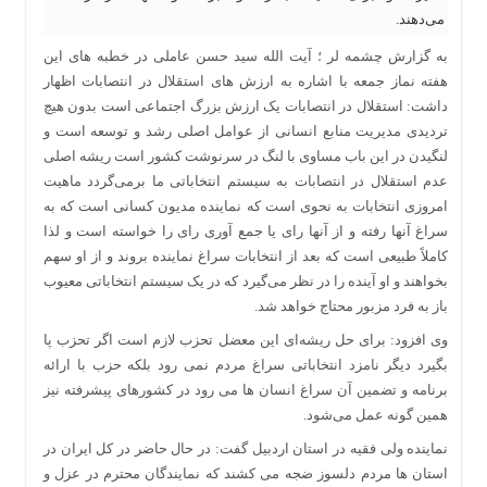
می‌دهند.
به گزارش چشمه لر ؛ آیت الله سید حسن عاملی در خطبه های این
هفته نماز جمعه با اشاره به ارزش های استقلال در انتصابات اظهار
داشت: استقلال در انتصابات یک ارزش بزرگ اجتماعی است بدون هیچ
تردیدی مدیریت منابع انسانی از عوامل اصلی رشد و توسعه است و
لنگیدن در این باب مساوی با لنگ در سرنوشت کشور است ریشه اصلی
عدم استقلال در انتصابات به سیستم انتخاباتی ما برمی‌گردد ماهیت
امروزی انتخابات به نحوی است که نماینده مدیون کسانی است که به
سراغ آنها رفته و از آنها رای یا جمع آوری رای را خواسته است و لذا
کاملاً طبیعی است که بعد از انتخابات سراغ نماینده بروند و از او سهم
بخواهند و او آینده را در نظر می‌گیرد که در یک سیستم انتخاباتی معیوب
باز به فرد مزبور محتاج خواهد شد.
وی افزود: برای حل ریشه‌ای این معضل تحزب لازم است اگر تحزب پا
بگیرد دیگر نامزد انتخاباتی سراغ مردم نمی رود بلکه حزب با ارائه
برنامه و تضمین آن سراغ انسان ها می رود در کشورهای پیشرفته نیز
همین گونه عمل می‌شود.
نماینده ولی فقیه در استان اردبیل گفت: در حال حاضر در کل ایران در
استان ها مردم دلسوز ضجه می کشند که نمایندگان محترم در عزل و