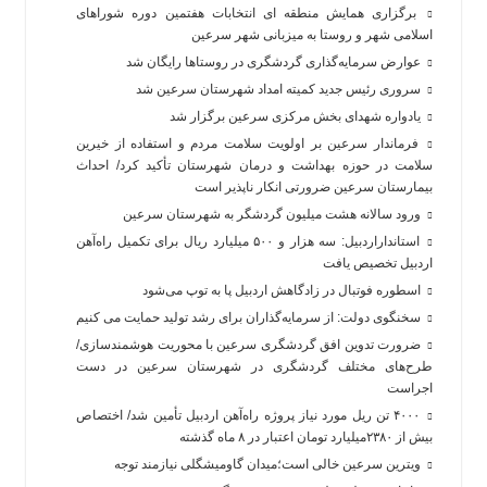
برگزاری همایش منطقه ای انتخابات هفتمین دوره شوراهای
اسلامی شهر و روستا به میزبانی شهر سرعین
عوارض سرمایه‌گذاری گردشگری در روستاها رایگان شد
سروری رئیس جدید کمیته امداد شهرستان سرعین شد
یادواره شهدای بخش مرکزی سرعین برگزار شد
فرماندار سرعین بر اولویت سلامت مردم و استفاده از خیرین
سلامت در حوزه بهداشت و درمان شهرستان تأکید کرد/ احداث
بیمارستان سرعین ضرورتی انکار ناپذیر است
ورود سالانه هشت میلیون گردشگر به شهرستان سرعین
استانداراردبیل: سه هزار و ۵۰۰ میلیارد ریال برای تکمیل راه‌آهن
اردبیل تخصیص یافت
اسطوره فوتبال در زادگاهش اردبیل پا به توپ می‌شود
سخنگوی دولت: از سرمایه‌گذاران برای رشد تولید حمایت می کنیم
ضرورت تدوین افق گردشگری سرعین با محوریت هوشمندسازی/
طرح‌های مختلف گردشگری در شهرستان سرعین در دست
اجراست
۴۰۰۰ تن ریل مورد نیاز پروژه راه‌آهن اردبیل تأمین شد/ اختصاص
بیش از ۲۳۸۰میلیارد تومان اعتبار در ۸ ماه گذشته
ویترین سرعین خالی است؛میدان گاومیشگلی نیازمند توجه