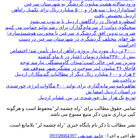
ورود سالانه هشت میلیون گردشگر به شهرستان سرعین
استانداراردبیل: سه هزار و ۵۰۰ میلیارد ریال برای تکمیل راه‌آهن
اردبیل تخصیص یافت
اسطوره فوتبال در زادگاهش اردبیل پا به توپ می‌شود
سخنگوی دولت: از سرمایه‌گذاران برای رشد تولید حمایت می کنیم
ضرورت تدوین افق گردشگری سرعین با محوریت هوشمندسازی/
طرح‌های مختلف گردشگری در شهرستان سرعین در دست
اجراست
۴۰۰۰ تن ریل مورد نیاز پروژه راه‌آهن اردبیل تأمین شد/ اختصاص
بیش از ۲۳۸۰میلیارد تومان اعتبار در ۸ ماه گذشته
ویترین سرعین خالی است؛میدان گاومیشگلی نیازمند توجه
قاچاق ۳۶ میلیون لیتر سوخت در مشگین‌شهر متوقف شد
۲ هزار و ۶۰۰‌ میلیارد ریال دیگر از مطالبات گندمکاران اردبیل
پرداخت شد
تفاهم‌نامه سرمایه‌گذاری برای تولید ۴۰۰ مگاوات انرژی خورشیدی
در استان اردبیل امضا ش
توزیع یک هزار پنل خورشیدی در بین عشایر اردبیل
تمامی حقوق مطالب برای "راه چشمه لر"محفوظ است و هرگونه
کپی برداری بدون ذکر منبع ممنوع می باشد.
نشر مطالب با ذکر نام پایگاه خبری "راه چشمه لر" بلامانع است.
طراحی و اجرا :
حامد صدیقی 09358684397