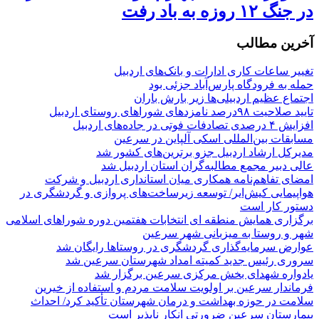
در جنگ ۱۲ روزه به باد رفت
آخرین مطالب
تغییر ساعات کاری ادارات و بانک‌های اردبیل
حمله به فرودگاه پارس‌‌آباد جزئی بود
اجتماع عظیم اردبیلی‌ها زیر بارش باران
تایید صلاحیت ۹۸درصد نامزدهای شوراهای روستای اردبیل
افزایش ۴ درصدی تصادفات فوتی در جاده‌های اردبیل
مسابقات بین‌المللی اسکی آلپاین در سرعین
مدیرکل ارشاد اردبیل جزو برترین‌های کشور شد
عالی دبیر مجمع مطالبه‌گران استان اردبیل شد
امضای تفاهم‌نامه همکاری میان استانداری اردبیل و شرکت
هواپیمایی کیش‌ایر/ توسعه زیرساخت‌های پروازی و گردشگری در
دستور کار است
برگزاری همایش منطقه ای انتخابات هفتمین دوره شوراهای اسلامی
شهر و روستا به میزبانی شهر سرعین
عوارض سرمایه‌گذاری گردشگری در روستاها رایگان شد
سروری رئیس جدید کمیته امداد شهرستان سرعین شد
یادواره شهدای بخش مرکزی سرعین برگزار شد
فرماندار سرعین بر اولویت سلامت مردم و استفاده از خیرین
سلامت در حوزه بهداشت و درمان شهرستان تأکید کرد/ احداث
بیمارستان سرعین ضرورتی انکار ناپذیر است