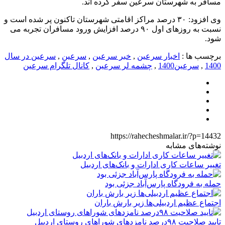
مسافر به شهرستان سرعین سفر کرده اند.
وی افزود: ۳۰ درصد مراکز اقامتی شهرستان تاکنون پر شده است و
نسبت به روزهای اول ۹۰ درصد افزایش ورود مسافران تجربه می
شود.
برچسب ها :
اخبار سرعین
,
خبر سرعین
,
سرعین
,
سرعین در سال
1400
,
سرعین1400
,
چشمه لر سرعین
,
کانال تلگرام سرعین
https://rahecheshmalar.ir/?p=14432
نوشته‌های مشابه
تغییر ساعات کاری ادارات و بانک‌های اردبیل
حمله به فرودگاه پارس‌‌آباد جزئی بود
اجتماع عظیم اردبیلی‌ها زیر بارش باران
تایید صلاحیت ۹۸درصد نامزدهای شوراهای روستای اردبیل