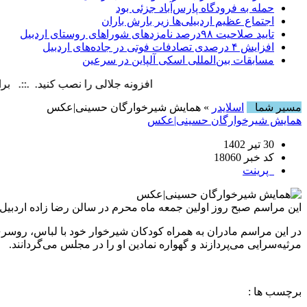
حمله به فرودگاه پارس‌‌آباد جزئی بود
اجتماع عظیم اردبیلی‌ها زیر بارش باران
تایید صلاحیت ۹۸درصد نامزدهای شوراهای روستای اردبیل
افزایش ۴ درصدی تصادفات فوتی در جاده‌های اردبیل
مسابقات بین‌المللی اسکی آلپاین در سرعین
افزونه جلالی را نصب کنید. .::. برابر با : iday, 7 August , 2026
مسیر شما
اسلایدر
» همایش شیرخوارگان حسینی|عکس
همایش شیرخوارگان حسینی|عکس
30 تیر 1402
کد خبر 18060
پرینت
این مراسم صبح روز اولین جمعه ماه محرم در سالن رضا زاده اردبیل،
در این مراسم مادران به همراه کودکان شیرخوار خود با لباس، روسری
مرثیه‌سرایی می‌پردازند و گهواره نمادین او را در مجلس می‌گردانند.
برچسب ها :