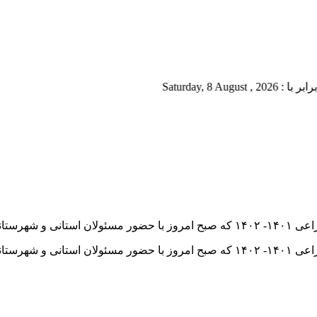
Saturd
ضا داور دان
رگزار شد.