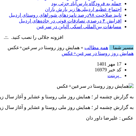
حمله به فرودگاه پارس‌‌آباد جزئی بود
اجتماع عظیم اردبیلی‌ها زیر بارش باران
تایید صلاحیت ۹۸درصد نامزدهای شوراهای روستای اردبیل
افزایش ۴ درصدی تصادفات فوتی در جاده‌های اردبیل
مسابقات بین‌المللی اسکی آلپاین در سرعین
افزونه جلالی را نصب کنید. .::. برابر با : ay, 8 August , 2026
مسیر شما
همه مطالب
» همایش روز روستا در سرعین+عکس
همایش روز روستا در سرعین+عکس
17 مهر 1401
کد خبر 16979
پرینت
به گزارش چشمه لر ؛ همایش روز ملی روستا و عشایر و آغاز سال زراعی ۱۴۰۱- ۱۴۰۲ که صبح امروز با حضور مسئولان استانی و شهرستانی برگزار شد. عکس : علیر
به گزارش چشمه لر ؛ همایش روز ملی روستا و عشایر و آغاز سال زراعی ۱۴۰۱- ۱۴۰۲ که صبح امروز با حضور مسئولان استانی و شهرستانی ب
عکس : علیرضا داور دان