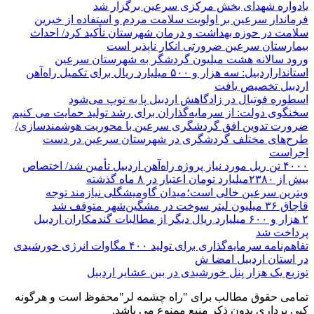
یادواره شهدای بخش مرکزی سرعین برگزار شد
فرماندار سرعین بر اولویت سلامت مردم و استفاده از خیرین
سلامت در حوزه بهداشت و درمان شهرستان تأکید کرد/ احداث
بیمارستان سرعین ضرورتی انکار ناپذیر است
ورود سالانه هشت میلیون گردشگر به شهرستان سرعین
استانداراردبیل: سه هزار و ۵۰۰ میلیارد ریال برای تکمیل راه‌آهن
اردبیل تخصیص یافت
اسطوره فوتبال در زادگاهش اردبیل پا به توپ می‌شود
سخنگوی دولت: از سرمایه‌گذاران برای رشد تولید حمایت می کنیم
ضرورت تدوین افق گردشگری سرعین با محوریت هوشمندسازی/
طرح‌های مختلف گردشگری در شهرستان سرعین در دست
اجراست
۴۰۰۰ تن ریل مورد نیاز پروژه راه‌آهن اردبیل تأمین شد/ اختصاص
بیش از ۲۳۸۰میلیارد تومان اعتبار در ۸ ماه گذشته
ویترین سرعین خالی است؛میدان گاومیشگلی نیازمند توجه
قاچاق ۳۶ میلیون لیتر سوخت در مشگین‌شهر متوقف شد
۲ هزار و ۶۰۰‌ میلیارد ریال دیگر از مطالبات گندمکاران اردبیل
پرداخت شد
تفاهم‌نامه سرمایه‌گذاری برای تولید ۴۰۰ مگاوات انرژی خورشیدی
در استان اردبیل امضا ش
توزیع یک هزار پنل خورشیدی در بین عشایر اردبیل
تمامی حقوق مطالب برای "راه چشمه لر"محفوظ است و هرگونه
کپی برداری بدون ذکر منبع ممنوع می باشد.