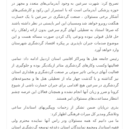
تصریح کرد: شهرت سرعین به وجود آبدرمانی‌های متعدد و مجهز در
حوزه پزشکی آبدرمانی است که با استمرار این رکود و کارشکنی‌های
آشکار برخی مسئولان ، صنعت گردشگری در سرعین با یک خسارت
هنگفت روبرو خواهد شد ومسببان این امر بایستی در نظر داشته باشند
که صرفا استناد به تعطیلی آبهای گرم سرعین بدون ارائه راهکار، راه
حل قابل قبولی نبوده ونوعی پاک کردن صورت مساله هست و این
موضوع صدمات جبران ناپذیری بر پیکره اقتصاد گردشگری شهرستان
وارد خواهد آورد.
رئیس جامعه هتل ها ومراکز اقامتی استان اردبیل ادامه داد: تمامی
فعالیتها وکسب وکارهای گردشگری متاثر ازیکدیگر بوده و جلوگیری از
فعالیت آبهای درمانی تاثیر سوئی بر صنعت گردشگری و هتلداری استان
نیز گذاشته و با گذشت چهار ماه از تعطیلی هتل ها و مجموعه‌های
گردشگری در سرعین هیچ اقدامی برای جبران خسارت ناشی از شیوع
کرونا و ضرر و زیان آنها انجام نشده و همچنان فعالان این عرصه چشم
انتظار مساعدت‌های مسئولان امر هستند.
بذری درپایان ضمن تشکر از زحمات وپیگیریهای استاندار ساعی
وتلاشگر ومدیر کل میراث فرهنگی اظهار کرد:
ما می دانیم که همه مسئولان ودر راس آنها نماینده محترم ولی
فقیه،استاندار ومجمع نمایندگان استان دغدغه توسعه گردشگری استان