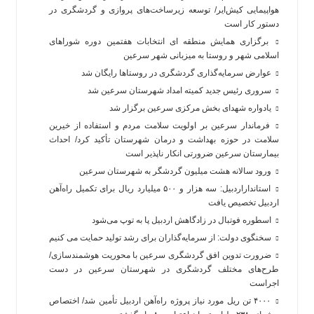
هواپیمایی کیش‌ایر/ توسعه زیرساخت‌های پروازی و گردشگری در
دستور کار است
برگزاری همایش منطقه ای انتخابات هفتمین دوره شوراهای
اسلامی شهر و روستا به میزبانی شهر سرعین
عوارض سرمایه‌گذاری گردشگری در روستاها رایگان شد
سروری رئیس جدید کمیته امداد شهرستان سرعین شد
یادواره شهدای بخش مرکزی سرعین برگزار شد
فرماندار سرعین بر اولویت سلامت مردم و استفاده از خیرین
سلامت در حوزه بهداشت و درمان شهرستان تأکید کرد/ احداث
بیمارستان سرعین ضرورتی انکار ناپذیر است
ورود سالانه هشت میلیون گردشگر به شهرستان سرعین
استانداراردبیل: سه هزار و ۵۰۰ میلیارد ریال برای تکمیل راه‌آهن
اردبیل تخصیص یافت
اسطوره فوتبال در زادگاهش اردبیل پا به توپ می‌شود
سخنگوی دولت: از سرمایه‌گذاران برای رشد تولید حمایت می کنیم
ضرورت تدوین افق گردشگری سرعین با محوریت هوشمندسازی/
طرح‌های مختلف گردشگری در شهرستان سرعین در دست
اجراست
۴۰۰۰ تن ریل مورد نیاز پروژه راه‌آهن اردبیل تأمین شد/ اختصاص