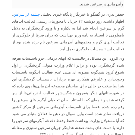
وآبدرمانیهادر سرعین شدند.
جعفر بذری در گفتگو با خبرنگار
پایگاه خبری تحلیلی
،
چشمه لر سرعین
اظهار داشت
: روز دوشنبه ۱۲ خرداد با مجوزهای رسمی فعالیت آب‌های
گرم در سرعین انجام شد اما به یکباره و با ورود گردشگران به دلایل
نامعلومی با استناد به نامه وزیر بهداشت که درآن صرفا از جلوگیری از
فعالیت آبهای گرم و مجتمع‌های آبدرمانی سرعین نام برده شده بود از
فعالیت این تاسیسات جلوگیری بعمل آمد.
وی افزود: این مسائل درحالیست که آبهای درمانی جزو تاسیسات تعرفه
شده گردشگری بوده و برابر اعلام وزارت متولی گردشگری از اول
شیوع کرونا هیچگونه مصوبه ای مبنی عدم فعالیت اینگونه تاسیسات
وجودندارد و علیرغم همکاری بهره برداران تاسیسات گردشگری،این
شرایط سخت در حالی برای صاحبان مجموعه آبدرمانی‌ها روی داده که
در شهرستانهای دیگر همچون مشگین‌شهر فعالیت آبدرمانی‌ها از سر
گرفته شده و نامه‌ای که با استناد به آن تعطیلی آبگرم های سرعین را
رقم زده شده ،فقط برای تاسیسات آبدرمانی سرعین از مرکز کشور
دریافت صادر شده است واین سوال در ذهن ما فعالان متبادر می شود
که آیا مسئولان وزارت بهداشت فقط وفقط دغدغه آبگرمهای سرعین را
دارند یا دست های پشت صحنه هدایتگر جریان سرعین ستیزی و مقابله
با فعالیتهای قانونی تاسیسات گردشگری می باشد؟؟؟