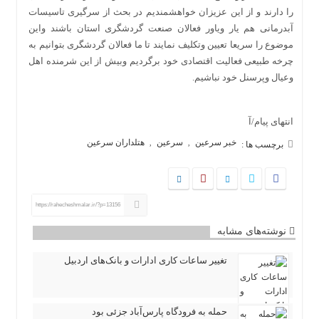
را دارند و از این عزیزان خواهشمندیم در بحث از سرگیری تاسیسات
آبدرمانی هم یار ویاور فعالان صنعت گردشگری استان باشند واین
موضوع را سریعا تعیین وتکلیف نمایند تا ما فعالان گردشگری بتوانیم به
چرخه طبیعی فعالیت اقتصادی خود برگردیم وبیش از این شرمنده اهل
وعیال وپرسنل خود نباشیم.
انتهای پیام/آ
خبر سرعین
سرعین
هتلداران سرعین
,
,
برچسب ها :
https://rahecheshmalar.ir/?p=13156
نوشته‌های مشابه
تغییر ساعات کاری ادارات و بانک‌های اردبیل
حمله به فرودگاه پارس‌‌آباد جزئی بود