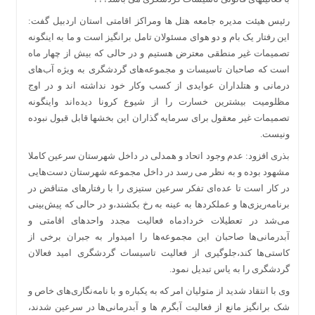
رئیس هیئت مدیره جامعه هتل ها ومراکز اقامتی استان اردبیل گفت:
این رفتار یک بام و دو هوای مسئولان تامل برانگیز است و ما به اینگونه
تصمیمات غیر منطقی معترض هستیم و در حالی که بیش از چهار ماه
است که صاحبان تاسیسات و مجموعه‌های گردشگری به ویژه آب‌های
درمانی و هتلداران عوایدی از کسب وکار خود نداشته اند و در اوج
مظلومیت بیشترین خسارت را از شیوع کرونا دیده‌اند واینگونه
تصمیمات غیر معقول برای سرمایه گذاران این بخشها قابل قبول نبوده
ونیست.
بذری افزود: عدم وجود اتحاد و همدلی در داخل شهرستان سرعین کاملا
مشهود بوده و به نظر می رسد در داخل مجموعه شهرستان دست‌هایی
در کار است تا عده‌ای تفکر سرعین‌ ستیزی را با رفتارهای متناقض در
برنامه‌ریزی‌ها و عملکردها به عینه به رخ بکشند،و در حالی که پیش‌بینی
می‌شد در تعطیلات خردادماه فعالیت مجدد واحدهای اقامتی و
آبدرمانی‌ها صاحبان این مجموعه‌ها را امیدوار به جبران برخی از
کاستی‌ها کند،جلوگیری از فعالیت تاسیسات گردشگری امید فعالان
گردشگری را به یاس تبدیل نمود.
وی با انتقاد شدید از متولیان امر که به یکباره و با نامه‌نگاری‌های خاص و
شک برانگیز مانع از فعالیت آبگرم ها و آبدرمانی‌ها در سرعین شدند،