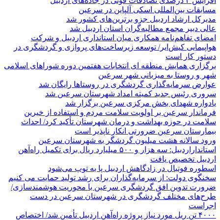
افزایش ۴ درصدی تصادفات فوتی در جاده‌های اردبیل
مسابقات بین‌المللی اسکی آلپاین در سرعین
مدیرکل ارشاد اردبیل جزو برترین‌های کشور شد
عالی دبیر مجمع مطالبه‌گران استان اردبیل شد
امضای تفاهم‌نامه همکاری میان استانداری اردبیل و شرکت
هواپیمایی کیش‌ایر/ توسعه زیرساخت‌های پروازی و گردشگری در
دستور کار است
برگزاری همایش منطقه ای انتخابات هفتمین دوره شوراهای اسلامی
شهر و روستا به میزبانی شهر سرعین
عوارض سرمایه‌گذاری گردشگری در روستاها رایگان شد
سروری رئیس جدید کمیته امداد شهرستان سرعین شد
یادواره شهدای بخش مرکزی سرعین برگزار شد
فرماندار سرعین بر اولویت سلامت مردم و استفاده از خیرین
سلامت در حوزه بهداشت و درمان شهرستان تأکید کرد/ احداث
بیمارستان سرعین ضرورتی انکار ناپذیر است
ورود سالانه هشت میلیون گردشگر به شهرستان سرعین
استانداراردبیل: سه هزار و ۵۰۰ میلیارد ریال برای تکمیل راه‌آهن
اردبیل تخصیص یافت
اسطوره فوتبال در زادگاهش اردبیل پا به توپ می‌شود
سخنگوی دولت: از سرمایه‌گذاران برای رشد تولید حمایت می کنیم
ضرورت تدوین افق گردشگری سرعین با محوریت هوشمندسازی/
طرح‌های مختلف گردشگری در شهرستان سرعین در دست
اجراست
۴۰۰۰ تن ریل مورد نیاز پروژه راه‌آهن اردبیل تأمین شد/ اختصاص