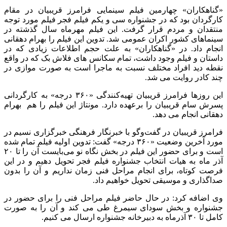
«گناهکاران» چهارمین فیلم سینمایی فرامرز قریبیان در مقام
کارگردان بود که در جشنواره سی و یکم فیلم فجر فیلم مورد توجه
منتقدان و مردم قرار گرفت. این فیلم مهرماه سال گذشته در
سینماهای کشور اکران عمومی شد. تدوین این فیلم را بهرام دهقانی
انجام داد. در «گناهکاران» به علت حجم اطلاعات زیادی که در
داستان و فیلم وجود داشت، تمام سکانس های فلاش بک که در واقع
نقطه دید افراد مختلف نسبت به ماجرا است به صورت موازی در
چند کادر روایت می شد.
این روزها فرامرز قریبیان تهیه‌کنندگی «۳۶۰ درجه» به کارگردانی
پسرش سام قریبیان را برعهده دارد. مونتاژ این فیلم را هم بهرام
دهقانی انجام می دهد.
فرامرز قریبیان در گفت‌وگو با خبرنگار فرهنگی خبرگزاری نسیم در
مورد آخرین وضعیت «۳۶۰ درجه» گفت: تدوین اولیه فیلم تمام شده
است و برای حضور این فیلم در بخش نگاه نو می‌بایست آن را تا ۲۰
آذر ماه به هیات انتخاب جشنواره فیلم فجر تحویل دهیم و در این
فرصت کوتاه، برای انجام مراحل فنی زمان نداریم و آن را بدون
صداگذاری و موسیقی تحویل خواهیم داد.
وی اضافه کرد: در حال حاضر فیلم مراحل فنی را برای حضور در
جشنواره و بخش سودای سیمرغ طی می کند و آن را به صورت
کامل تا ۳۰ آذرماه به دبیرخانه جشنواره ارسال می کنیم.