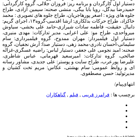
دستیار اول کارگردان و برنامه ریز: فروزان جلالی، گروه کارگردانی:
حمیدرضا بیدگل، رویا بابا بیگی، منشی صحنه: سیمین آزادی، طراح
جلوه های ویژه : اصغر پورهاجریان، طراح جلوه های تصویری : محمد
خاکزاد، طراح حرکات بدلکاری: ارشا اقدسی-گروه۱۳، اجرای گریم:
دانیال حقیقت- فاطمه سادات شیرازی-حامد علی بخشی- سیاوش
میرواحدی، طراح مو: علی اعرابی، مدیر تدارکات: مهدی منیری،
دستیار اول فیلمبردار: مهران ممدوح، گروه فیلمبرداری: سام
سلیمانی-احسان نادری-محمد زهی، دستیار صدا: آرش نجفیان، گروه
صحنه: امید نجومی علی جعفر، دستیار لباس: راضیه عسگری-غزاله
صالحی، گروه تدارکات: امیرسعید قهرمانی، عباس شاطری،
علیرضا پورعرب، طراح سایت و پوستر: علی جدیدی، مشاور رسانه
ای و روابط عمومی: سام بهشتی، عکاس: مریم تخت کشیان و
مدیرتولید: حسن مصطفوی.
انتهای‌پیام/
برچسب ها :
فرامرز قریبی
,
فیلم
,
گناهکاران