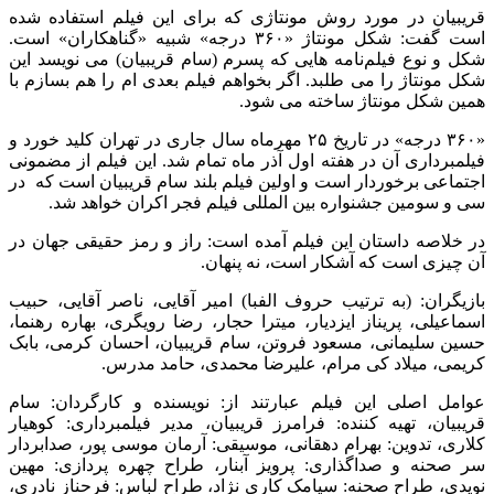
قریبیان در مورد روش مونتاژی که برای این فیلم استفاده شده
است گفت: شکل مونتاژ «۳۶۰ درجه» شبیه «گناهکاران» است.
شکل و نوع فیلم‌نامه هایی که پسرم (سام قریبیان) می نویسد این
شکل مونتاژ را می طلبد. اگر بخواهم فیلم بعدی ام را هم بسازم با
همین شکل مونتاژ ساخته می شود.
«۳۶۰ درجه» در تاریخ ۲۵ مهرماه سال جاری در تهران کلید خورد و
فیلمبرداری آن در هفته اول آذر ماه تمام شد. این فیلم از مضمونی
اجتماعی برخوردار است و اولین فیلم بلند سام قریبیان است که در
سی و سومین جشنواره بین المللی فیلم فجر اکران خواهد شد.
در خلاصه داستان این فیلم آمده است: راز و رمز حقیقی جهان در
آن چیزی است که آشکار است، نه پنهان.
بازیگران: (به ترتیب حروف الفبا) امیر آقایی، ناصر آقایی، حبیب
اسماعیلی، پریناز ایزدیار، میترا حجار، رضا رویگری، بهاره رهنما،
حسین سلیمانی، مسعود فروتن، سام قریبیان، احسان کرمی، بابک
کریمی، میلاد کی مرام، علیرضا محمدی، حامد مدرس.
عوامل اصلی این فیلم عبارتند از: نویسنده و کارگردان: سام
قریبیان، تهیه کننده: فرامرز قریبیان، مدیر فیلمبرداری: کوهیار
کلاری، تدوین: بهرام دهقانی، موسیقی: آرمان موسی پور، صدابردار
سر صحنه و صداگذاری: پرویز آبنار، طراح چهره پردازی: مهین
نویدی، طراح صحنه: سیامک کاری نژاد، طراح لباس: فرحناز نادری،