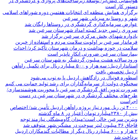
هواپیمایی کیش‌ایر/ توسعه زیرساخت‌های پروازی و گردشگری در
دستور کار است
برگزاری همایش منطقه ای انتخابات هفتمین دوره شوراهای اسلامی
شهر و روستا به میزبانی شهر سرعین
عوارض سرمایه‌گذاری گردشگری در روستاها رایگان شد
سروری رئیس جدید کمیته امداد شهرستان سرعین شد
یادواره شهدای بخش مرکزی سرعین برگزار شد
فرماندار سرعین بر اولویت سلامت مردم و استفاده از خیرین
سلامت در حوزه بهداشت و درمان شهرستان تأکید کرد/ احداث
بیمارستان سرعین ضرورتی انکار ناپذیر است
ورود سالانه هشت میلیون گردشگر به شهرستان سرعین
استانداراردبیل: سه هزار و ۵۰۰ میلیارد ریال برای تکمیل راه‌آهن
اردبیل تخصیص یافت
اسطوره فوتبال در زادگاهش اردبیل پا به توپ می‌شود
سخنگوی دولت: از سرمایه‌گذاران برای رشد تولید حمایت می کنیم
ضرورت تدوین افق گردشگری سرعین با محوریت هوشمندسازی/
طرح‌های مختلف گردشگری در شهرستان سرعین در دست
اجراست
۴۰۰۰ تن ریل مورد نیاز پروژه راه‌آهن اردبیل تأمین شد/ اختصاص
بیش از ۲۳۸۰میلیارد تومان اعتبار در ۸ ماه گذشته
ویترین سرعین خالی است؛میدان گاومیشگلی نیازمند توجه
قاچاق ۳۶ میلیون لیتر سوخت در مشگین‌شهر متوقف شد
۲ هزار و ۶۰۰‌ میلیارد ریال دیگر از مطالبات گندمکاران اردبیل
پرداخت شد