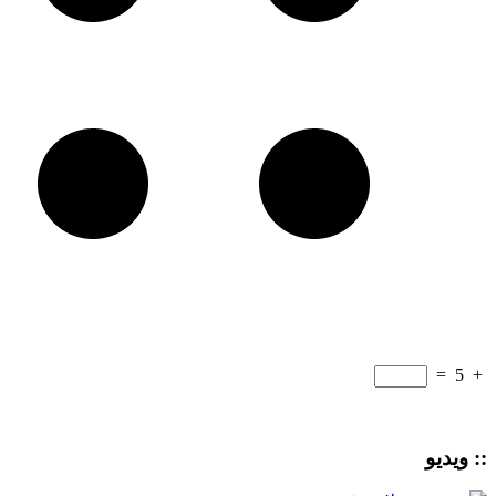
=
5
+
:: ویدیو