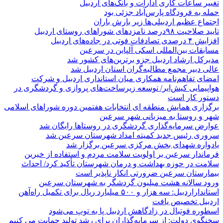
تغییر ساعات کاری ادارات و بانک‌های اردبیل
حمله به فرودگاه پارس‌‌آباد جزئی بود
اجتماع عظیم اردبیلی‌ها زیر بارش باران
تایید صلاحیت ۹۸درصد نامزدهای شوراهای روستای اردبیل
افزایش ۴ درصدی تصادفات فوتی در جاده‌های اردبیل
مسابقات بین‌المللی اسکی آلپاین در سرعین
مدیرکل ارشاد اردبیل جزو برترین‌های کشور شد
عالی دبیر مجمع مطالبه‌گران استان اردبیل شد
امضای تفاهم‌نامه همکاری میان استانداری اردبیل و شرکت
هواپیمایی کیش‌ایر/ توسعه زیرساخت‌های پروازی و گردشگری در
دستور کار است
برگزاری همایش منطقه ای انتخابات هفتمین دوره شوراهای اسلامی
شهر و روستا به میزبانی شهر سرعین
عوارض سرمایه‌گذاری گردشگری در روستاها رایگان شد
سروری رئیس جدید کمیته امداد شهرستان سرعین شد
یادواره شهدای بخش مرکزی سرعین برگزار شد
فرماندار سرعین بر اولویت سلامت مردم و استفاده از خیرین
سلامت در حوزه بهداشت و درمان شهرستان تأکید کرد/ احداث
بیمارستان سرعین ضرورتی انکار ناپذیر است
ورود سالانه هشت میلیون گردشگر به شهرستان سرعین
استانداراردبیل: سه هزار و ۵۰۰ میلیارد ریال برای تکمیل راه‌آهن
اردبیل تخصیص یافت
اسطوره فوتبال در زادگاهش اردبیل پا به توپ می‌شود
سخنگوی دولت: از سرمایه‌گذاران برای رشد تولید حمایت می کنیم