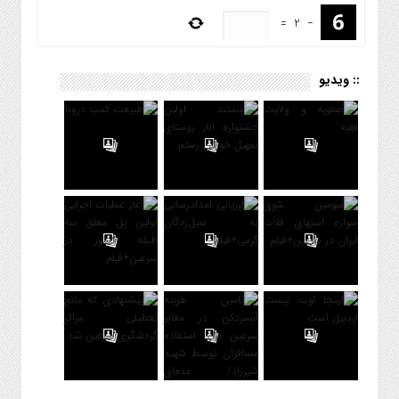
=
2
−
:: ویدیو