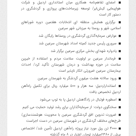
امضای تفاهم‌نامه همکاری میان استانداری اردبیل و شرکت
هواپیمایی کیش‌ایر/ توسعه زیرساخت‌های پروازی و گردشگری در
دستور کار است
برگزاری همایش منطقه ای انتخابات هفتمین دوره شوراهای
اسلامی شهر و روستا به میزبانی شهر سرعین
عوارض سرمایه‌گذاری گردشگری در روستاها رایگان شد
سروری رئیس جدید کمیته امداد شهرستان سرعین شد
یادواره شهدای بخش مرکزی سرعین برگزار شد
فرماندار سرعین بر اولویت سلامت مردم و استفاده از خیرین
سلامت در حوزه بهداشت و درمان شهرستان تأکید کرد/ احداث
بیمارستان سرعین ضرورتی انکار ناپذیر است
ورود سالانه هشت میلیون گردشگر به شهرستان سرعین
استانداراردبیل: سه هزار و ۵۰۰ میلیارد ریال برای تکمیل راه‌آهن
اردبیل تخصیص یافت
اسطوره فوتبال در زادگاهش اردبیل پا به توپ می‌شود
سخنگوی دولت: از سرمایه‌گذاران برای رشد تولید حمایت می کنیم
ضرورت تدوین افق گردشگری سرعین با محوریت هوشمندسازی/
طرح‌های مختلف گردشگری در شهرستان سرعین در دست اجراست
۴۰۰۰ تن ریل مورد نیاز پروژه راه‌آهن اردبیل تأمین شد/ اختصاص
بیش از ۲۳۸۰میلیارد تومان اعتبار در ۸ ماه گذشته