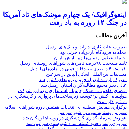
اینفوگرافیک/ یک چهارم موشک‌های تاد آمریکا
در جنگ ۱۲ روزه به باد رفت
آخرین مطالب
تغییر ساعات کاری ادارات و بانک‌های اردبیل
حمله به فرودگاه پارس‌‌آباد جزئی بود
اجتماع عظیم اردبیلی‌ها زیر بارش باران
تایید صلاحیت ۹۸درصد نامزدهای شوراهای روستای اردبیل
افزایش ۴ درصدی تصادفات فوتی در جاده‌های اردبیل
مسابقات بین‌المللی اسکی آلپاین در سرعین
مدیرکل ارشاد اردبیل جزو برترین‌های کشور شد
عالی دبیر مجمع مطالبه‌گران استان اردبیل شد
امضای تفاهم‌نامه همکاری میان استانداری اردبیل و شرکت
هواپیمایی کیش‌ایر/ توسعه زیرساخت‌های پروازی و گردشگری در
دستور کار است
برگزاری همایش منطقه ای انتخابات هفتمین دوره شوراهای اسلامی
شهر و روستا به میزبانی شهر سرعین
عوارض سرمایه‌گذاری گردشگری در روستاها رایگان شد
سروری رئیس جدید کمیته امداد شهرستان سرعین شد
یادواره شهدای بخش مرکزی سرعین برگزار شد