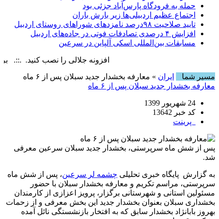
حمله به فرودگاه پارس‌‌آباد جزئی بود
اجتماع عظیم اردبیلی‌ها زیر بارش باران
تایید صلاحیت ۹۸درصد نامزدهای شوراهای روستای اردبیل
افزایش ۴ درصدی تصادفات فوتی در جاده‌های اردبیل
مسابقات بین‌المللی اسکی آلپاین در سرعین
افزونه جلالی را نصب کنید. .::. برابر با : , 9 August , 2026
مسیر شما
ایران
» معارفه بخشدار جدید سبلان پس از ۶ ماه
معارفه بخشدار جدید سبلان پس از ۶ ماه
24 شهریور 1399
کد خبر 13642
پرینت
پس از شش ماه سرپرستی، بخشدار جدید سبلان سرعین معرفی
شد.
به گزارش پایگاه خبری تحلیلی
چشمه لر سرعین
، پس از شش ماه
سرپرستی، مراسم تکریم و معارفه بخشدار سبلان با حضور
مسئولین استانی و شهرستانی برگزار، پرویز اعزازی از کارمندان
بخشداری سبلان بعنوان بخشدار جدید این بخش معرفی و از زحمات
بهروز بابانژاد بخشدار سابق که به افتخار بازنشستگی نائل آمده