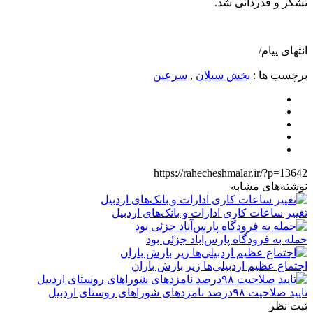
تشکر و قدردانی شد.
انتهای پیام/
برچسب ها :
بخش سبلان
,
سرعین
https://rahecheshmalar.ir/?p=13642
نوشته‌های مشابه
تغییر ساعات کاری ادارات و بانک‌های اردبیل
حمله به فرودگاه پارس‌‌آباد جزئی بود
اجتماع عظیم اردبیلی‌ها زیر بارش باران
تایید صلاحیت ۹۸درصد نامزدهای شوراهای روستای اردبیل
ثبت نظر