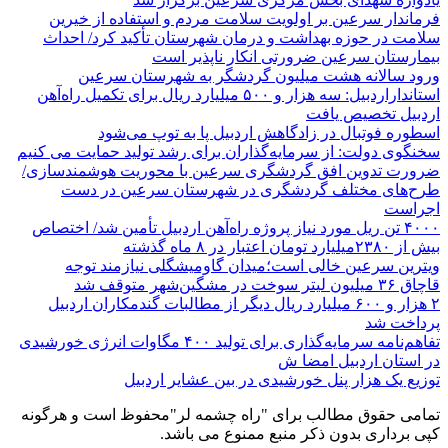
فرماندار سرعین بر اولویت سلامت مردم و استفاده از خیرین
سلامت در حوزه بهداشت و درمان شهرستان تأکید کرد/ احداث
بیمارستان سرعین ضرورتی انکار ناپذیر است
ورود سالانه هشت میلیون گردشگر به شهرستان سرعین
استانداراردبیل: سه هزار و ۵۰۰ میلیارد ریال برای تکمیل راه‌آهن
اردبیل تخصیص یافت
اسطوره فوتبال در زادگاهش اردبیل پا به توپ می‌شود
سخنگوی دولت: از سرمایه‌گذاران برای رشد تولید حمایت می کنیم
ضرورت تدوین افق گردشگری سرعین با محوریت هوشمندسازی/
طرح‌های مختلف گردشگری در شهرستان سرعین در دست
اجراست
۴۰۰۰ تن ریل مورد نیاز پروژه راه‌آهن اردبیل تأمین شد/ اختصاص
بیش از ۲۳۸۰میلیارد تومان اعتبار در ۸ ماه گذشته
ویترین سرعین خالی است؛میدان گاومیشگلی نیازمند توجه
قاچاق ۳۶ میلیون لیتر سوخت در مشگین‌شهر متوقف شد
۲ هزار و ۶۰۰‌ میلیارد ریال دیگر از مطالبات گندمکاران اردبیل
پرداخت شد
تفاهم‌نامه سرمایه‌گذاری برای تولید ۴۰۰ مگاوات انرژی خورشیدی
در استان اردبیل امضا ش
توزیع یک هزار پنل خورشیدی در بین عشایر اردبیل
تمامی حقوق مطالب برای "راه چشمه لر"محفوظ است و هرگونه
کپی برداری بدون ذکر منبع ممنوع می باشد.