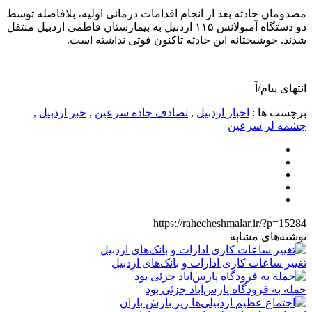
مصدومان حادثه بعد از انجام اقدامات درمانی اولیه، بلافاصله توسط
دو دستگاه آمبولانس ۱۱۵ اردبیل به بیمارستان فاطمی اردبیل منتقل
شدند. خوشبختانه این حادثه تاکنون فوتی نداشته است.
انتهای پیام/آ
برچسب ها :
اخبار اردبیل
,
تصادف جاده سرعین
,
خبر اردبیل
,
چشمه لر سرعین
https://rahecheshmalar.ir/?p=15284
نوشته‌های مشابه
تغییر ساعات کاری ادارات و بانک‌های اردبیل
حمله به فرودگاه پارس‌‌آباد جزئی بود