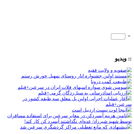
=
:: ویدیو