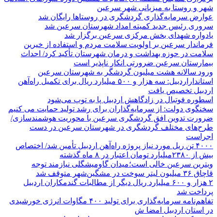
شهر و روستا به میزبانی شهر سرعین
عوارض سرمایه‌گذاری گردشگری در روستاها رایگان شد
سروری رئیس جدید کمیته امداد شهرستان سرعین شد
یادواره شهدای بخش مرکزی سرعین برگزار شد
فرماندار سرعین بر اولویت سلامت مردم و استفاده از خیرین
سلامت در حوزه بهداشت و درمان شهرستان تأکید کرد/ احداث
بیمارستان سرعین ضرورتی انکار ناپذیر است
ورود سالانه هشت میلیون گردشگر به شهرستان سرعین
استانداراردبیل: سه هزار و ۵۰۰ میلیارد ریال برای تکمیل راه‌آهن
اردبیل تخصیص یافت
اسطوره فوتبال در زادگاهش اردبیل پا به توپ می‌شود
سخنگوی دولت: از سرمایه‌گذاران برای رشد تولید حمایت می کنیم
ضرورت تدوین افق گردشگری سرعین با محوریت هوشمندسازی/
طرح‌های مختلف گردشگری در شهرستان سرعین در دست
اجراست
۴۰۰۰ تن ریل مورد نیاز پروژه راه‌آهن اردبیل تأمین شد/ اختصاص
بیش از ۲۳۸۰میلیارد تومان اعتبار در ۸ ماه گذشته
ویترین سرعین خالی است؛میدان گاومیشگلی نیازمند توجه
قاچاق ۳۶ میلیون لیتر سوخت در مشگین‌شهر متوقف شد
۲ هزار و ۶۰۰‌ میلیارد ریال دیگر از مطالبات گندمکاران اردبیل
پرداخت شد
تفاهم‌نامه سرمایه‌گذاری برای تولید ۴۰۰ مگاوات انرژی خورشیدی
در استان اردبیل امضا ش