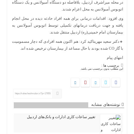
در محله میراشرف اردبیل، بلافاصله دو دستگاه آمبولانس و یک دستگاه
اتوبوس آمبولانس به محل اعزام شدند.
وی افزود: اقدامات درمانی برای همه افراد حادثه دیده در محل انجام
یافته و جهت دریافت درمانهای تکمیلی توسط اتوبوس آمبولانس به
بیمارستان امام خمینی(ره) اردبیل منتقل شدند.
🔸دکتر سعید مهریتاکید کرد: هم اکنون همه افرادی که دچار مسمومیت
با گاز CO شده بودند با حال مساعد از بیمارستان ترخیص شده اند.
انتهای پیام
برچسب ها :
این مطلب بدون برچسب می باشد.
https://rahecheshmalar.ir/?p=17955
نوشته‌های مشابه
تغییر ساعات کاری ادارات و بانک‌های اردبیل