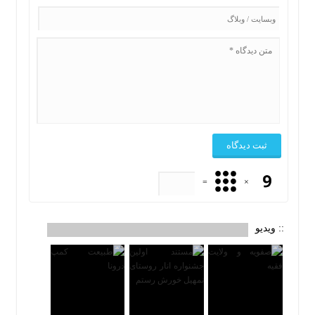
=
×
:: ویدیو