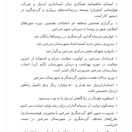
امضای تفاهم‌نامه همکاری میان استانداری اردبیل و شرکت
هواپیمایی کیش‌ایر/ توسعه زیرساخت‌های پروازی و گردشگری در
دستور کار است
برگزاری همایش منطقه ای انتخابات هفتمین دوره شوراهای
اسلامی شهر و روستا به میزبانی شهر سرعین
عوارض سرمایه‌گذاری گردشگری در روستاها رایگان شد
سروری رئیس جدید کمیته امداد شهرستان سرعین شد
یادواره شهدای بخش مرکزی سرعین برگزار شد
فرماندار سرعین بر اولویت سلامت مردم و استفاده از خیرین
سلامت در حوزه بهداشت و درمان شهرستان تأکید کرد/ احداث
بیمارستان سرعین ضرورتی انکار ناپذیر است
ورود سالانه هشت میلیون گردشگر به شهرستان سرعین
استانداراردبیل: سه هزار و ۵۰۰ میلیارد ریال برای تکمیل راه‌آهن
اردبیل تخصیص یافت
اسطوره فوتبال در زادگاهش اردبیل پا به توپ می‌شود
سخنگوی دولت: از سرمایه‌گذاران برای رشد تولید حمایت می کنیم
ضرورت تدوین افق گردشگری سرعین با محوریت هوشمندسازی/
طرح‌های مختلف گردشگری در شهرستان سرعین در دست
اجراست
۴۰۰۰ تن ریل مورد نیاز پروژه راه‌آهن اردبیل تأمین شد/ اختصاص