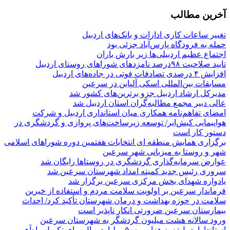
آخرین مطالب
تغییر ساعات کاری ادارات و بانک‌های اردبیل
حمله به فرودگاه پارس‌‌آباد جزئی بود
اجتماع عظیم اردبیلی‌ها زیر بارش باران
تایید صلاحیت ۹۸درصد نامزدهای شوراهای روستای اردبیل
افزایش ۴ درصدی تصادفات فوتی در جاده‌های اردبیل
مسابقات بین‌المللی اسکی آلپاین در سرعین
مدیرکل ارشاد اردبیل جزو برترین‌های کشور شد
عالی دبیر مجمع مطالبه‌گران استان اردبیل شد
امضای تفاهم‌نامه همکاری میان استانداری اردبیل و شرکت
هواپیمایی کیش‌ایر/ توسعه زیرساخت‌های پروازی و گردشگری در
دستور کار است
برگزاری همایش منطقه ای انتخابات هفتمین دوره شوراهای اسلامی
شهر و روستا به میزبانی شهر سرعین
عوارض سرمایه‌گذاری گردشگری در روستاها رایگان شد
سروری رئیس جدید کمیته امداد شهرستان سرعین شد
یادواره شهدای بخش مرکزی سرعین برگزار شد
فرماندار سرعین بر اولویت سلامت مردم و استفاده از خیرین
سلامت در حوزه بهداشت و درمان شهرستان تأکید کرد/ احداث
بیمارستان سرعین ضرورتی انکار ناپذیر است
ورود سالانه هشت میلیون گردشگر به شهرستان سرعین
استانداراردبیل: سه هزار و ۵۰۰ میلیارد ریال برای تکمیل راه‌آهن