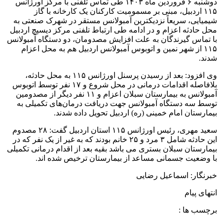
دوشنبه ۶ فروردین ماه ۱۴۰۳ طی تماس تلفنی با مرکز اورژانس
۱۱۵ اردبیل، مبنی بر مسمومیت کارکنان یک کارخانه با گاز
شیمیایی، سریعاً نزدیکترین آمبولانس مستقر در شهرک صنعتی به
محل حادثه اعزام و در ادامه طی ارتباط تلفنی مرکز دیسپچ اردبیل
با تماس گیرندگان به علت افزایش مصدومان، دو دستگاه آمبولانس
۱۱۵ از شهر نمین و اتوبوس آمبولانس اردبیل هم به محل اعزام
شدند.
وی افزود: بعد از رسیدن پرسنل اورژانس ۱۱۵ به محل حادثه،
بلافاصله اقدامات درمانی در محل شروع و ۱۷ نفر توسط اتوبوس
آمبولانس به بیمارستان سبلان اعزام و ۱۱ نفر دیگر از مصدومین
توسط سه دستگاه آمبولانس جهت دریافت درمان‌های تکمیلی به
بیمارستان امام خمینی (ره) اردبیل تحویل داده شدند.
سعید مهری، رئیس اورژانس ۱۱۵ استان اردبیل گفت: ۲۸ مصدوم
این حادثه شامل ۳ مرد و ۲۵ خانم بودند که به غیر از یک نفر که در
بیمارستان سبلان بستری می باشد بقیه بعد از اقدام درمانی تکمیلی
با وضعیت جسمانی مساعد از بیمارستان ترخیص شده اند.
خبرنگار: اسماعیل رضایی
انتهای پیام
برچسب ها :