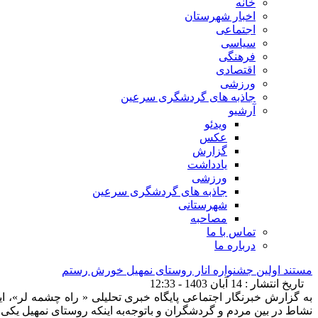
خانه
اخبار شهرستان
اجتماعی
سیاسی
فرهنگی
اقتصادی
ورزشی
جاذبه های گردشگری سرعین
آرشیو
ویدئو
عکس
گزارش
یادداشت
ورزشی
جاذبه های گردشگری سرعین
شهرستانی
مصاحبه
تماس با ما
درباره ما
مستند اولین جشنواره انار روستای نمهیل خورش رستم
تاریخ انتشار : 14 آبان 1403 - 12:33
به گزارش خبرنگار اجتماعی پایگاه خبری تحلیلی « راه چشمه لر»
نشاط در بین مردم و گردشگران و باتوجه‌به اینکه روستای نمهیل یکی 