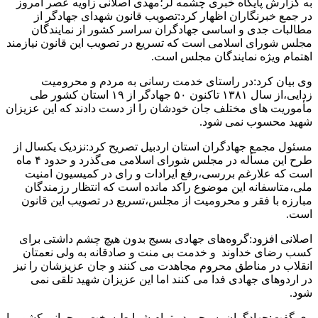
به گزارش پایگاه خبری چشمه لر؛مهدی اصلانی زاویه عصر امروز
در جمع خبرنگاران اظهار کرد:تصویب قانون شهدای جهادگر از
مطالبات جدی و اساسی جهادگران سراسر کشور از نمایندگان
مجلس شورای اسلامی است که تسریع در تصویب این قانون نیازمند
اهتمام ویژه نمایندگان مجلس است.
وی‌ بیان کرد:در راستای خدمت رسانی به مردم و محرومیت
زدایی،از سال ۱۳۸۱ تاکنون ۵۰ جهادگر از ۱۹ استان کشور طی
مأموریت های مختلف جان خودشان را از دست دادند که این عزیزان
شهید محسوب نمی شود.
مسئول مجمع جهادگران استان اردبیل تصریح کرد:نزدیک یکسال از
طرح این مسأله در مجلس شورای اسلامی می‌گذرد و حدود ۴ ماه
است که علارغم بررسی،رفع ایرادات و رای در کمیسیون امنیت
ملی،متاسفانه این موضوع راکد مانده است که انتظار رزمندگان
مبارزه با فقر و محرومیت از مجلس،تسریع در تصویب این قانون
است.
اصلانی افزود:گروه‌های جهادی بسیج بدون هیچ چشم داشتی برای
کسب رضای خداوند و خدمت بی منت و صادقانه به ولی نعمتان
انقلاب در مناطق محروم مجاهدت می کنند و جان عزیزشان را نیز
در اردوهای جهادی فدا می کنند اما این عزیزان شهید تلقی نمی
شود.
وی گفت:جهادگران بسیجی در تمام شرایط سخت و بحرانی کشور با