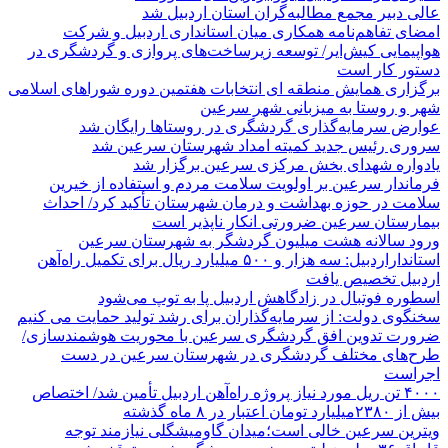
عالی دبیر مجمع مطالبه‌گران استان اردبیل شد
امضای تفاهم‌نامه همکاری میان استانداری اردبیل و شرکت
هواپیمایی کیش‌ایر/ توسعه زیرساخت‌های پروازی و گردشگری در
دستور کار است
برگزاری همایش منطقه ای انتخابات هفتمین دوره شوراهای اسلامی
شهر و روستا به میزبانی شهر سرعین
عوارض سرمایه‌گذاری گردشگری در روستاها رایگان شد
سروری رئیس جدید کمیته امداد شهرستان سرعین شد
یادواره شهدای بخش مرکزی سرعین برگزار شد
فرماندار سرعین بر اولویت سلامت مردم و استفاده از خیرین
سلامت در حوزه بهداشت و درمان شهرستان تأکید کرد/ احداث
بیمارستان سرعین ضرورتی انکار ناپذیر است
ورود سالانه هشت میلیون گردشگر به شهرستان سرعین
استانداراردبیل: سه هزار و ۵۰۰ میلیارد ریال برای تکمیل راه‌آهن
اردبیل تخصیص یافت
اسطوره فوتبال در زادگاهش اردبیل پا به توپ می‌شود
سخنگوی دولت: از سرمایه‌گذاران برای رشد تولید حمایت می کنیم
ضرورت تدوین افق گردشگری سرعین با محوریت هوشمندسازی/
طرح‌های مختلف گردشگری در شهرستان سرعین در دست
اجراست
۴۰۰۰ تن ریل مورد نیاز پروژه راه‌آهن اردبیل تأمین شد/ اختصاص
بیش از ۲۳۸۰میلیارد تومان اعتبار در ۸ ماه گذشته
ویترین سرعین خالی است؛میدان گاومیشگلی نیازمند توجه