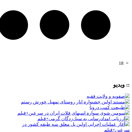
18
=
:: ویدیو