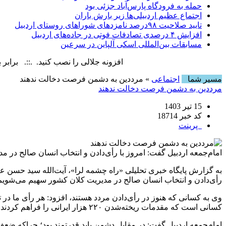
حمله به فرودگاه پارس‌‌آباد جزئی بود
اجتماع عظیم اردبیلی‌ها زیر بارش باران
تایید صلاحیت ۹۸درصد نامزدهای شوراهای روستای اردبیل
افزایش ۴ درصدی تصادفات فوتی در جاده‌های اردبیل
مسابقات بین‌المللی اسکی آلپاین در سرعین
افزونه جلالی را نصب کنید. .::. برابر با : Sunday, 9 August , 2026
مسیر شما
اجتماعی
» مرددین به دشمن فرصت دخالت ندهند
مرددین به دشمن فرصت دخالت ندهند
15 تیر 1403
کد خبر 18714
پرینت
امام‌جمعه اردبیل گفت: امروز با رأی‌دادن و انتخاب انسان صالح در
به گزارش پایگاه خبری تحلیلی «راه چشمه لرا»، آیت‌الله سید حسن ع
رأی‌دادن و انتخاب انسان صالح در مدیریت کلان کشور سهیم می‌شویم
وی به کسانی که هنوز در رأی‌دادن مردد هستند، افزود: هر رأی ما در
کسانی است که مقدمات ریخته‌شدن ۲۲۰ هزار ایرانی را فراهم کردند؛ بنابراین هیچ‌کس با رأی ندادن در ردیف دشمنان نایستد و فرصت دخالت برای دشمن را فراهم نکند.
امام‌جمعه اردبیل گفت: در مقابل دشمن باید قدرتمند بود؛ چراکه 