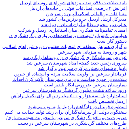
تایید صلاحیت ۹۸درصد نامزدهای شوراهای روستای اردبیل
افزایش ۴ درصدی تصادفات فوتی در جاده‌های اردبیل
مسابقات بین‌المللی اسکی آلپاین در سرعین
مدیرکل ارشاد اردبیل جزو برترین‌های کشور شد
عالی دبیر مجمع مطالبه‌گران استان اردبیل شد
امضای تفاهم‌نامه همکاری میان استانداری اردبیل و شرکت
هواپیمایی کیش‌ایر/ توسعه زیرساخت‌های پروازی و گردشگری در
دستور کار است
برگزاری همایش منطقه ای انتخابات هفتمین دوره شوراهای اسلامی
شهر و روستا به میزبانی شهر سرعین
عوارض سرمایه‌گذاری گردشگری در روستاها رایگان شد
سروری رئیس جدید کمیته امداد شهرستان سرعین شد
یادواره شهدای بخش مرکزی سرعین برگزار شد
فرماندار سرعین بر اولویت سلامت مردم و استفاده از خیرین
سلامت در حوزه بهداشت و درمان شهرستان تأکید کرد/ احداث
بیمارستان سرعین ضرورتی انکار ناپذیر است
ورود سالانه هشت میلیون گردشگر به شهرستان سرعین
استانداراردبیل: سه هزار و ۵۰۰ میلیارد ریال برای تکمیل راه‌آهن
اردبیل تخصیص یافت
اسطوره فوتبال در زادگاهش اردبیل پا به توپ می‌شود
سخنگوی دولت: از سرمایه‌گذاران برای رشد تولید حمایت می کنیم
ضرورت تدوین افق گردشگری سرعین با محوریت هوشمندسازی/
طرح‌های مختلف گردشگری در شهرستان سرعین در دست
اجراست