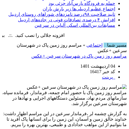
حمله به فرودگاه پارس‌‌آباد جزئی بود
اجتماع عظیم اردبیلی‌ها زیر بارش باران
تایید صلاحیت ۹۸درصد نامزدهای شوراهای روستای اردبیل
افزایش ۴ درصدی تصادفات فوتی در جاده‌های اردبیل
مسابقات بین‌المللی اسکی آلپاین در سرعین
افزونه جلالی را نصب کنید. .::. برابر با : , 9 August , 2026
مسیر شما
اجتماعی
» مراسم روز زمین پاک در شهرستان
سرعین +عکس
مراسم روز زمین پاک در شهرستان سرعین +عکس
04 اردیبهشت 1401
کد خبر 16417
پرینت
مراسم روز زمین پاک با حضور امام جمعه، فرماندار، فرمانده سپاه،
سازمانهای مردم نهاد، مسئولین دستگاههای اجرایی و نهادها در
شهرستان سرعین برگزار شد.
به گزارش چشمه لر ،فرماندار سرعین در این مراسم اظهار داشت:
خداوند خالق زمین و آسمان، این زمین را برای انسانها پاک آفرید تا
ما بتوانیم از این مواهب خدادادی و طبیعی، بهترین بهره را ببریم.