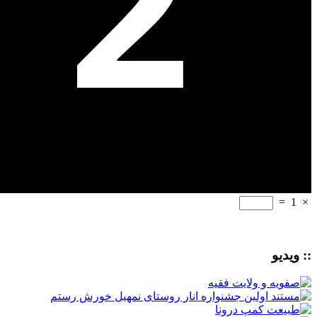
=
1
×
:: ویدیو