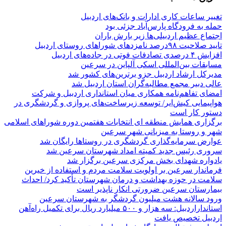
تغییر ساعات کاری ادارات و بانک‌های اردبیل
حمله به فرودگاه پارس‌‌آباد جزئی بود
اجتماع عظیم اردبیلی‌ها زیر بارش باران
تایید صلاحیت ۹۸درصد نامزدهای شوراهای روستای اردبیل
افزایش ۴ درصدی تصادفات فوتی در جاده‌های اردبیل
مسابقات بین‌المللی اسکی آلپاین در سرعین
مدیرکل ارشاد اردبیل جزو برترین‌های کشور شد
عالی دبیر مجمع مطالبه‌گران استان اردبیل شد
امضای تفاهم‌نامه همکاری میان استانداری اردبیل و شرکت
هواپیمایی کیش‌ایر/ توسعه زیرساخت‌های پروازی و گردشگری در
دستور کار است
برگزاری همایش منطقه ای انتخابات هفتمین دوره شوراهای اسلامی
شهر و روستا به میزبانی شهر سرعین
عوارض سرمایه‌گذاری گردشگری در روستاها رایگان شد
سروری رئیس جدید کمیته امداد شهرستان سرعین شد
یادواره شهدای بخش مرکزی سرعین برگزار شد
فرماندار سرعین بر اولویت سلامت مردم و استفاده از خیرین
سلامت در حوزه بهداشت و درمان شهرستان تأکید کرد/ احداث
بیمارستان سرعین ضرورتی انکار ناپذیر است
ورود سالانه هشت میلیون گردشگر به شهرستان سرعین
استانداراردبیل: سه هزار و ۵۰۰ میلیارد ریال برای تکمیل راه‌آهن
اردبیل تخصیص یافت