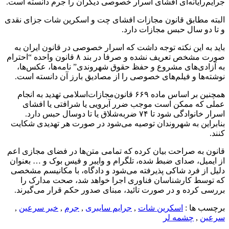
جرایم‌رایانه‌ای افشای اسرار خصوصی دیگران را جرم دانسته است.
البته مطابق قانون مجازات افشای چت و اسکرین شات جزای نقدی
و تا دو سال حبس مجازات دارد.
باید به این نکته توجه داشت که اسرار خصوصی در قانون ایران به
صورت مشخص تعریف نشده و صرفا در بند ۸ قانون واحده “احترام
به آزادی‌های مشروع و حفظ حقوق شهروندی” نامه‌ها، عکس‌ها،
نوشته‌ها و فیلم‌های خصوصی را از مصادیق بارز آن دانسته است.
همچنین بر اساس ماده ۶۶۹ قانون‌مجازات‌اسلامی تهدید به انجام
عملی که ممکن است موجب ضرر آبرویی یا شرافتی یا افشای
اسرار خانوادگی شود تا ۷۴ ضربه‌شلاق یا تا دوسال حبس دارد.
بنابراین به شهروندان توصیه می‌شود در صورت هر تهدیدی شکایت
کنند.
قانون به صراحت بیان کرده که تمامی متن‌ها در فضای مجازی اعم
از ایمیل، صدای ضبط شده، تلگرام و وایبر و فیس بوک و … بعنوان
دلیل از فرد شاکی پذیرفته می‌شود و دادگاه، با مکانیسم مشخصی
که توسط کارشناسان فناوری اجرا خواهد شد، صحت مدارک را
بررسی کرده و در صورت تائید، مبنای صدور حکم قرار می‌گیرند.
برچسب ها :
اسکرین شات
,
جرایم سایبری
,
جرم
,
خبر سرعین
,
سرعین
,
چشمه لر