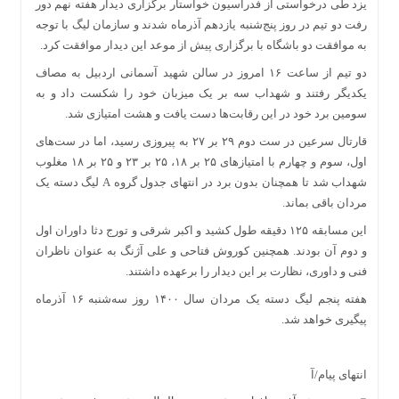
یزد طی درخواستی از فدراسیون خواستار برگزاری دیدار هفته نهم دور
رفت دو تیم در روز پنج‌شنبه یازدهم آذرماه شدند و سازمان لیگ با توجه
به موافقت دو باشگاه با برگزاری پیش از موعد این دیدار موافقت کرد.
دو تیم از ساعت ۱۶ امروز در سالن شهید آسمانی اردبیل به مصاف
یکدیگر رفتند و شهداب سه بر یک میزبان خود را شکست داد و به
سومین برد خود در این رقابت‌ها دست یافت و هشت امتیازی شد.
قارتال سرعین در ست دوم ۲۹ بر ۲۷ به پیروزی رسید، اما در ست‌های
اول، سوم و چهارم با امتیازهای ۲۵ بر ۱۸، ۲۵ بر ۲۳ و ۲۵ بر ۱۸ مغلوب
شهداب شد تا همچنان بدون برد در انتهای جدول گروه A لیگ دسته یک
مردان باقی بماند.
این مسابقه ۱۲۵ دقیقه طول کشید و اکبر شرقی و تورج دثا داوران اول
و دوم آن بودند. همچنین کوروش فتاحی و علی آژنگ به عنوان ناظران
فنی و داوری، نظارت بر این دیدار را برعهده داشتند.
هفته پنجم لیگ دسته یک مردان سال ۱۴۰۰ روز سه‌شنبه ۱۶ آذرماه
پیگیری خواهد شد.
انتهای پیام/آ