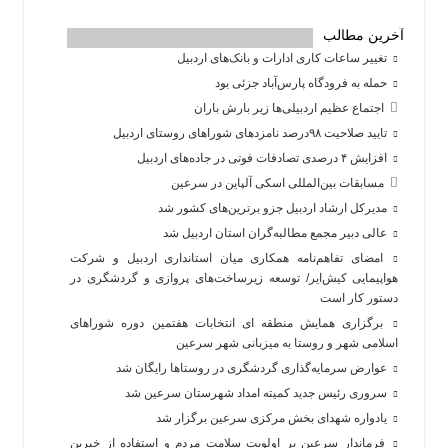
آخرین مطالب
تغییر ساعات کاری ادارات و بانک‌های اردبیل
حمله به فرودگاه پارس‌‌آباد جزئی بود
اجتماع عظیم اردبیلی‌ها زیر بارش باران
تایید صلاحیت ۹۸درصد نامزدهای شوراهای روستای اردبیل
افزایش ۴ درصدی تصادفات فوتی در جاده‌های اردبیل
مسابقات بین‌المللی اسکی آلپاین در سرعین
مدیرکل ارشاد اردبیل جزو برترین‌های کشور شد
عالی دبیر مجمع مطالبه‌گران استان اردبیل شد
امضای تفاهم‌نامه همکاری میان استانداری اردبیل و شرکت
هواپیمایی کیش‌ایر/ توسعه زیرساخت‌های پروازی و گردشگری در
دستور کار است
برگزاری همایش منطقه ای انتخابات هفتمین دوره شوراهای
اسلامی شهر و روستا به میزبانی شهر سرعین
عوارض سرمایه‌گذاری گردشگری در روستاها رایگان شد
سروری رئیس جدید کمیته امداد شهرستان سرعین شد
یادواره شهدای بخش مرکزی سرعین برگزار شد
فرماندار سرعین بر اولویت سلامت مردم و استفاده از خیرین