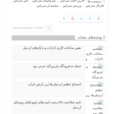
آخرین اخبار سرعین
تیم والیبال سرعین
خبر سرعین
,
,
,
برچسب ها :
قارتال سرعین
ورزش سرعین
چشمه لر سرعین
,
,
https://rahecheshmalar.ir/?p=15663
نوشته‌های مشابه
تغییر ساعات کاری ادارات و بانک‌های اردبیل
حمله به فرودگاه پارس‌‌آباد جزئی بود
اجتماع عظیم اردبیلی‌ها زیر بارش باران
تایید صلاحیت ۹۸درصد نامزدهای شوراهای روستای
اردبیل