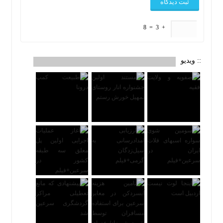
8
=
3
+
:: ویدیو