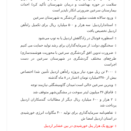
سلامت در حوزه بهداشت و درمان شهرستان تأکید کرد/ احداث
بیمارستان سرعین ضرورتی انکار ناپذیر است
ورود سالانه هشت میلیون گردشگر به شهرستان سرعین
استانداراردبیل: سه هزار و ۵۰۰ میلیارد ریال برای تکمیل راه‌آهن
اردبیل تخصیص یافت
اسطوره فوتبال در زادگاهش اردبیل پا به توپ می‌شود
سخنگوی دولت: از سرمایه‌گذاران برای رشد تولید حمایت می کنیم
ضرورت تدوین افق گردشگری سرعین با محوریت هوشمندسازی/
طرح‌های مختلف گردشگری در شهرستان سرعین در دست
اجراست
۴۰۰۰ تن ریل مورد نیاز پروژه راه‌آهن اردبیل تأمین شد/ اختصاص
بیش از ۲۳۸۰میلیارد تومان اعتبار در ۸ ماه گذشته
ویترین سرعین خالی است؛میدان گاومیشگلی نیازمند توجه
قاچاق ۳۶ میلیون لیتر سوخت در مشگین‌شهر متوقف شد
۲ هزار و ۶۰۰‌ میلیارد ریال دیگر از مطالبات گندمکاران اردبیل
پرداخت شد
تفاهم‌نامه سرمایه‌گذاری برای تولید ۴۰۰ مگاوات انرژی خورشیدی
در استان اردبیل امضا ش
توزیع یک هزار پنل خورشیدی در بین عشایر اردبیل