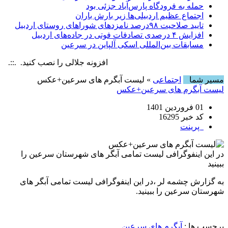
حمله به فرودگاه پارس‌‌آباد جزئی بود
اجتماع عظیم اردبیلی‌ها زیر بارش باران
تایید صلاحیت ۹۸درصد نامزدهای شوراهای روستای اردبیل
افزایش ۴ درصدی تصادفات فوتی در جاده‌های اردبیل
مسابقات بین‌المللی اسکی آلپاین در سرعین
افزونه جلالی را نصب کنید. .::. برابر با :  8 August , 2026
مسیر شما
اجتماعی
» لیست آبگرم های سرعین+عکس
لیست آبگرم های سرعین+عکس
01 فروردین 1401
کد خبر 16295
پرینت
در این اینفوگرافی لیست تمامی آبگر های شهرستان سرعین را
ببینید
به گزارش چشمه لر ،در این اینفوگرافی لیست تمامی آبگر های
شهرستان سرعین را ببینید.
برچسب ها :
آبگرم های سرعین