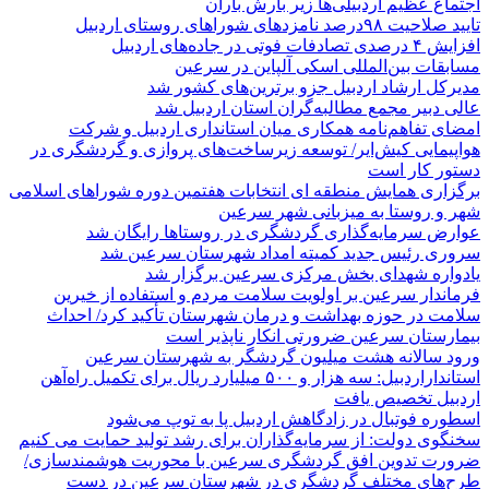
اجتماع عظیم اردبیلی‌ها زیر بارش باران
تایید صلاحیت ۹۸درصد نامزدهای شوراهای روستای اردبیل
افزایش ۴ درصدی تصادفات فوتی در جاده‌های اردبیل
مسابقات بین‌المللی اسکی آلپاین در سرعین
مدیرکل ارشاد اردبیل جزو برترین‌های کشور شد
عالی دبیر مجمع مطالبه‌گران استان اردبیل شد
امضای تفاهم‌نامه همکاری میان استانداری اردبیل و شرکت
هواپیمایی کیش‌ایر/ توسعه زیرساخت‌های پروازی و گردشگری در
دستور کار است
برگزاری همایش منطقه ای انتخابات هفتمین دوره شوراهای اسلامی
شهر و روستا به میزبانی شهر سرعین
عوارض سرمایه‌گذاری گردشگری در روستاها رایگان شد
سروری رئیس جدید کمیته امداد شهرستان سرعین شد
یادواره شهدای بخش مرکزی سرعین برگزار شد
فرماندار سرعین بر اولویت سلامت مردم و استفاده از خیرین
سلامت در حوزه بهداشت و درمان شهرستان تأکید کرد/ احداث
بیمارستان سرعین ضرورتی انکار ناپذیر است
ورود سالانه هشت میلیون گردشگر به شهرستان سرعین
استانداراردبیل: سه هزار و ۵۰۰ میلیارد ریال برای تکمیل راه‌آهن
اردبیل تخصیص یافت
اسطوره فوتبال در زادگاهش اردبیل پا به توپ می‌شود
سخنگوی دولت: از سرمایه‌گذاران برای رشد تولید حمایت می کنیم
ضرورت تدوین افق گردشگری سرعین با محوریت هوشمندسازی/
طرح‌های مختلف گردشگری در شهرستان سرعین در دست