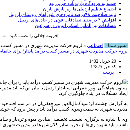
حمله به فرودگاه پارس‌‌آباد جزئی بود
اجتماع عظیم اردبیلی‌ها زیر بارش باران
تایید صلاحیت ۹۸درصد نامزدهای شوراهای روستای اردبیل
افزایش ۴ درصدی تصادفات فوتی در جاده‌های اردبیل
مسابقات بین‌المللی اسکی آلپاین در سرعین
افزونه جلالی را نصب کنید. .::. برابر با : y, 6 August , 2026
مسیر شما
اجتماعی
» لزوم حرکت مدیریت شهری در مسیر کسب درآم
لزوم حرکت مدیریت شهری در مسیر کسب درآمد پایدار/ برای جانمای
20 خرداد 1402
کد خبر 17825
پرینت
معاون هماهنگی امور عمرانی استاندار اردبیل با بیان این‌که باید م
ایجاد مشکلات در آینده جلوگیری کرد.
به گزارش چشمه لر؛سیدکمال‌الدین میرجعفریان در مراسم افتتاحیه ا
مدیریت شهری به سمت‌وسوی کسب درآمد پایدار پیش برود که خوشبختان
وی با اشاره به برگزاری نشست تخصصی میادین میوه‌ و تره‌بار و
باشد و باید شهرداری‌ها از تجربه سایر کلان‌شهرها در مدیریت شهری اس