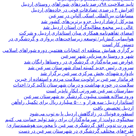
تایید صلاحیت ۹۸درصد نامزدهای شوراهای روستای اردبیل
افزایش ۴ درصدی تصادفات فوتی در جاده‌های اردبیل
مسابقات بین‌المللی اسکی آلپاین در سرعین
مدیرکل ارشاد اردبیل جزو برترین‌های کشور شد
عالی دبیر مجمع مطالبه‌گران استان اردبیل شد
امضای تفاهم‌نامه همکاری میان استانداری اردبیل و شرکت
هواپیمایی کیش‌ایر/ توسعه زیرساخت‌های پروازی و گردشگری در
دستور کار است
برگزاری همایش منطقه ای انتخابات هفتمین دوره شوراهای اسلامی
شهر و روستا به میزبانی شهر سرعین
عوارض سرمایه‌گذاری گردشگری در روستاها رایگان شد
سروری رئیس جدید کمیته امداد شهرستان سرعین شد
یادواره شهدای بخش مرکزی سرعین برگزار شد
فرماندار سرعین بر اولویت سلامت مردم و استفاده از خیرین
سلامت در حوزه بهداشت و درمان شهرستان تأکید کرد/ احداث
بیمارستان سرعین ضرورتی انکار ناپذیر است
ورود سالانه هشت میلیون گردشگر به شهرستان سرعین
استانداراردبیل: سه هزار و ۵۰۰ میلیارد ریال برای تکمیل راه‌آهن
اردبیل تخصیص یافت
اسطوره فوتبال در زادگاهش اردبیل پا به توپ می‌شود
سخنگوی دولت: از سرمایه‌گذاران برای رشد تولید حمایت می کنیم
ضرورت تدوین افق گردشگری سرعین با محوریت هوشمندسازی/
طرح‌های مختلف گردشگری در شهرستان سرعین در دست