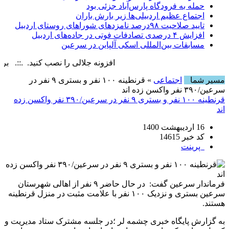
حمله به فرودگاه پارس‌‌آباد جزئی بود
اجتماع عظیم اردبیلی‌ها زیر بارش باران
تایید صلاحیت ۹۸درصد نامزدهای شوراهای روستای اردبیل
افزایش ۴ درصدی تصادفات فوتی در جاده‌های اردبیل
مسابقات بین‌المللی اسکی آلپاین در سرعین
افزونه جلالی را نصب کنید. .::. برابر با : y, 9 August , 2026
مسیر شما
اجتماعی
» قرنطینه ۱۰۰ نفر و بستری ۹ نفر در
سرعین/۳۹۰ نفر واکسن زده اند
قرنطینه ۱۰۰ نفر و بستری ۹ نفر در سرعین/۳۹۰ نفر واکسن زده
اند
16 اردیبهشت 1400
کد خبر 14615
پرینت
فرماندار سرعین گفت: در حال حاضر ۹ نفر از اهالی شهرستان
سرعین بستری و نزدیک ۱۰۰ نفر با علامت مثبت در منزل قرنطینه
هستند.
به گزارش پایگاه خبری چشمه لر ؛در جلسه مشترک ستاد مدیریت و