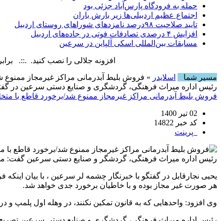
حمله به فرودگاه پارس‌‌آباد جزئی بود
اجتماع عظیم اردبیلی‌ها زیر بارش باران
تایید صلاحیت ۹۸درصد نامزدهای شوراهای روستای اردبیل
افزایش ۴ درصدی تصادفات فوتی در جاده‌های اردبیل
مسابقات بین‌المللی اسکی آلپاین در سرعین
افزونه جلالی را نصب کنید. .::. برابر با : Sunday, 9 August , 2026
مسیر شما
اسلایدر
» فروش بلیط آبدرمانی‌ مراکز غیرمجاز ممنوع ش
رئیس اداره میراث فرهنگی، گردشگری و صنایع دستی سرعین در گفتگ
فروش بلیط آبدرمانی‌ مراکز غیرمجاز ممنوع شد/برخورد قاطع با متخل
02 تیر 1400
کد خبر 14822
پرینت
رئیس اداره میراث فرهنگی، گردشگر و صنایع دستی سرعین گفت: مشاه
یحیی نجارقابل در گفتگو با خبرنگار چشمه لر سرعین ، با بیان اینکه
هر صورت غیر مجاز بوده و با خاطیان برخورد جدی خواهد شد.
وی افزود: واحدهایی که به قانون تمکین نکنند، در وهله اول پلمپ و در
رئیس اداره میراث فرهنگی، گردشگری و صنایع دستی سرعین تصریح کرد