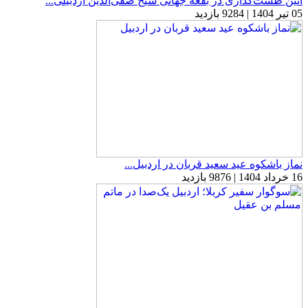
آئین طشت‌گذاری در بقعه جهانی شیخ صفی‌الدین اردبیلی...
05 تیر 1404 | 9284 بازدید
نماز باشکوه عید سعید قربان در اردبیل...
16 خرداد 1404 | 9876 بازدید