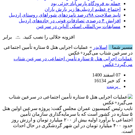
حمله به فرودگاه پارس‌‌آباد جزئی بود
اجتماع عظیم اردبیلی‌ها زیر بارش باران
تایید صلاحیت ۹۸درصد نامزدهای شوراهای روستای اردبیل
افزایش ۴ درصدی تصادفات فوتی در جاده‌های اردبیل
مسابقات بین‌المللی اسکی آلپاین در سرعین
افزونه جلالی را نصب کنید. .::. برابر با : Sunday, 9 August , 2026
مسیر شما
اسلایدر
» عملیات اجرایی هتل ۵ ستاره تأمین اجتماعی
در سرعین شتاب می‌گیرد+عکس
عملیات اجرایی هتل ۵ ستاره تأمین اجتماعی در سرعین شتاب
می‌گیرد+عکس
07 اسفند 1400
کد خبر 16134
پرینت
نایب رئیس کمیسیون عمران مجلس گفت: پروژه سرعین اولین هتل
۵ ستاره در کشور است که با سرمایه‌گذاری سازمان تأمین
اجتماعی با برآورد اولیه بیش از ۲۰۰ میلیارد تومان و ارزش روز
حدود ۴۰۰ میلیارد تومان در این شهر گردشگری در حال احداث
است.