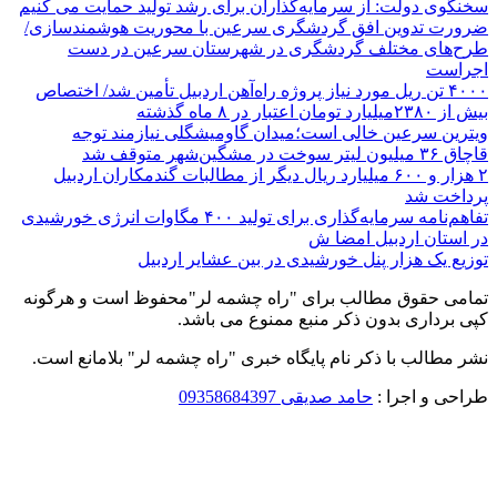
سخنگوی دولت: از سرمایه‌گذاران برای رشد تولید حمایت می کنیم
ضرورت تدوین افق گردشگری سرعین با محوریت هوشمندسازی/
طرح‌های مختلف گردشگری در شهرستان سرعین در دست
اجراست
۴۰۰۰ تن ریل مورد نیاز پروژه راه‌آهن اردبیل تأمین شد/ اختصاص
بیش از ۲۳۸۰میلیارد تومان اعتبار در ۸ ماه گذشته
ویترین سرعین خالی است؛میدان گاومیشگلی نیازمند توجه
قاچاق ۳۶ میلیون لیتر سوخت در مشگین‌شهر متوقف شد
۲ هزار و ۶۰۰‌ میلیارد ریال دیگر از مطالبات گندمکاران اردبیل
پرداخت شد
تفاهم‌نامه سرمایه‌گذاری برای تولید ۴۰۰ مگاوات انرژی خورشیدی
در استان اردبیل امضا ش
توزیع یک هزار پنل خورشیدی در بین عشایر اردبیل
تمامی حقوق مطالب برای "راه چشمه لر"محفوظ است و هرگونه
کپی برداری بدون ذکر منبع ممنوع می باشد.
نشر مطالب با ذکر نام پایگاه خبری "راه چشمه لر" بلامانع است.
طراحی و اجرا :
حامد صدیقی 09358684397