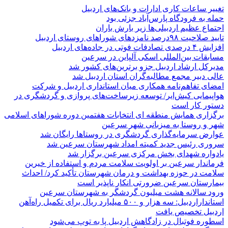
تغییر ساعات کاری ادارات و بانک‌های اردبیل
حمله به فرودگاه پارس‌‌آباد جزئی بود
اجتماع عظیم اردبیلی‌ها زیر بارش باران
تایید صلاحیت ۹۸درصد نامزدهای شوراهای روستای اردبیل
افزایش ۴ درصدی تصادفات فوتی در جاده‌های اردبیل
مسابقات بین‌المللی اسکی آلپاین در سرعین
مدیرکل ارشاد اردبیل جزو برترین‌های کشور شد
عالی دبیر مجمع مطالبه‌گران استان اردبیل شد
امضای تفاهم‌نامه همکاری میان استانداری اردبیل و شرکت
هواپیمایی کیش‌ایر/ توسعه زیرساخت‌های پروازی و گردشگری در
دستور کار است
برگزاری همایش منطقه ای انتخابات هفتمین دوره شوراهای اسلامی
شهر و روستا به میزبانی شهر سرعین
عوارض سرمایه‌گذاری گردشگری در روستاها رایگان شد
سروری رئیس جدید کمیته امداد شهرستان سرعین شد
یادواره شهدای بخش مرکزی سرعین برگزار شد
فرماندار سرعین بر اولویت سلامت مردم و استفاده از خیرین
سلامت در حوزه بهداشت و درمان شهرستان تأکید کرد/ احداث
بیمارستان سرعین ضرورتی انکار ناپذیر است
ورود سالانه هشت میلیون گردشگر به شهرستان سرعین
استانداراردبیل: سه هزار و ۵۰۰ میلیارد ریال برای تکمیل راه‌آهن
اردبیل تخصیص یافت
اسطوره فوتبال در زادگاهش اردبیل پا به توپ می‌شود