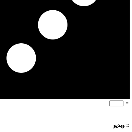
=
:: ویدیو