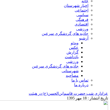
خانه
اخبار شهرستان
اجتماعی
سیاسی
فرهنگی
اقتصادی
ورزشی
جاذبه های گردشگری سرعین
آرشیو
ویدئو
عکس
گزارش
یادداشت
ورزشی
جاذبه های گردشگری سرعین
شهرستانی
مصاحبه
تماس با ما
درباره ما
عزاداری شب حضرت قاسم‌ابن‌الحسن(ع) در هیئت
تاریخ انتشار : 18 مهر 1395