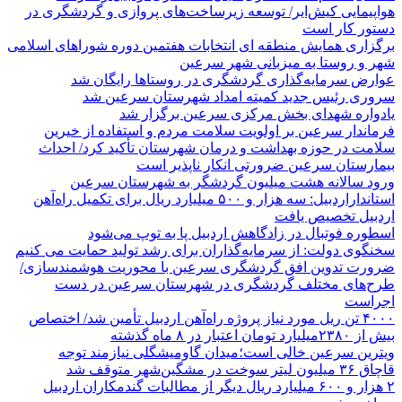
هواپیمایی کیش‌ایر/ توسعه زیرساخت‌های پروازی و گردشگری در
دستور کار است
برگزاری همایش منطقه ای انتخابات هفتمین دوره شوراهای اسلامی
شهر و روستا به میزبانی شهر سرعین
عوارض سرمایه‌گذاری گردشگری در روستاها رایگان شد
سروری رئیس جدید کمیته امداد شهرستان سرعین شد
یادواره شهدای بخش مرکزی سرعین برگزار شد
فرماندار سرعین بر اولویت سلامت مردم و استفاده از خیرین
سلامت در حوزه بهداشت و درمان شهرستان تأکید کرد/ احداث
بیمارستان سرعین ضرورتی انکار ناپذیر است
ورود سالانه هشت میلیون گردشگر به شهرستان سرعین
استانداراردبیل: سه هزار و ۵۰۰ میلیارد ریال برای تکمیل راه‌آهن
اردبیل تخصیص یافت
اسطوره فوتبال در زادگاهش اردبیل پا به توپ می‌شود
سخنگوی دولت: از سرمایه‌گذاران برای رشد تولید حمایت می کنیم
ضرورت تدوین افق گردشگری سرعین با محوریت هوشمندسازی/
طرح‌های مختلف گردشگری در شهرستان سرعین در دست
اجراست
۴۰۰۰ تن ریل مورد نیاز پروژه راه‌آهن اردبیل تأمین شد/ اختصاص
بیش از ۲۳۸۰میلیارد تومان اعتبار در ۸ ماه گذشته
ویترین سرعین خالی است؛میدان گاومیشگلی نیازمند توجه
قاچاق ۳۶ میلیون لیتر سوخت در مشگین‌شهر متوقف شد
۲ هزار و ۶۰۰‌ میلیارد ریال دیگر از مطالبات گندمکاران اردبیل