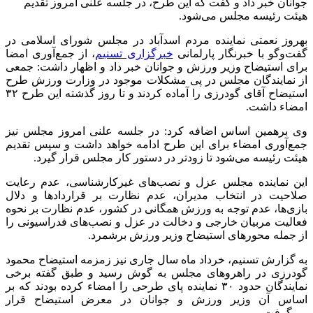
جوانان خبر داد و گفت که این طرح، در جلسه علنی امروز تقدیم
هیئت رئیسه مجلس می‌شود.
بهروز نعمتی نماینده مردم اسدآباد در مجلس شورای اسلامی در
گفت‌وگو با خبرنگار پارلمانی
خبرگزاری تسنیم
، از جمع‌آوری امضا
برای استیضاح وزیر ورزش و جوانان خبر داد و اظهار داشت: جمعی
از نمایندگان مجلس در پی مشکلات موجود در وزارت ورزش طرح
استیضاح آقای گودرزی را آماده کردند و تا روز گذشته این طرح ۳۲
امضاء داشت.
وی برهمین اساس اضافه کرد: در جلسه علنی امروز مجلس نیز
جمع‌آوری امضاء برای این طرح ادامه خواهد داشت و سپس تقدیم
هیئت رئیسه می‌شود تا زودتر در دستور کار مجلس قرار گیرد.
این نماینده مجلس عزل و نصب‌های غیرکارشناسی، عدم رعایت
صلاحیت در انتخاب مدیران، عدم نظارت بر قراردادها و دلال
بازی‌ها، عدم توجه به ورزش همگانی در کشور، عدم نظارت بر نحوه
فعالیت مربیان خارجی و دخالت در عزل و نصب‌های فدراسیونی را
از جمله محورهای استیضاح وزیر ورزش برشمرد.
به گزارش تسنیم، خرداد ماه سال جاری نیز زمزمه استیضاح محمود
گودرزی در راهروهای مجلس به گوش رسید و طبق گفته برخی
نمایندگان حدود ۳۰ نماینده پای طرحی را امضاء کرده بودند که بر
اساس آن وزیر ورزش و جوانان در معرض استیضاح قرار
می‌گرفت.