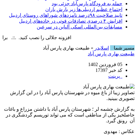
حمله به فرودگاه پارس‌‌آباد جزئی بود
اجتماع عظیم اردبیلی‌ها زیر بارش باران
تایید صلاحیت ۹۸درصد نامزدهای شوراهای روستای اردبیل
افزایش ۴ درصدی تصادفات فوتی در جاده‌های اردبیل
مسابقات بین‌المللی اسکی آلپاین در سرعین
افزونه جلالی را نصب کنید. .::. برابر با : ay, 9 August , 2026
مسیر شما
اسلایدر
» طبیعت بهاری پارس آباد
طبیعت بهاری پارس آباد
05 فروردین 1402
کد خبر 17397
پرینت
تصاویر زیبا از باغ میوه در شهرستان پارس آباد را در این گزارش
تصویری ببینید.
به گزارش چشمه لر ؛ شهرستان پارس آباد با داشتن مزراع و باغات
حاصلخیز یکی از مناطقی است که می تواند توریسم گردشگری در
آن رونق گیرد.
عکاس : مهدوی