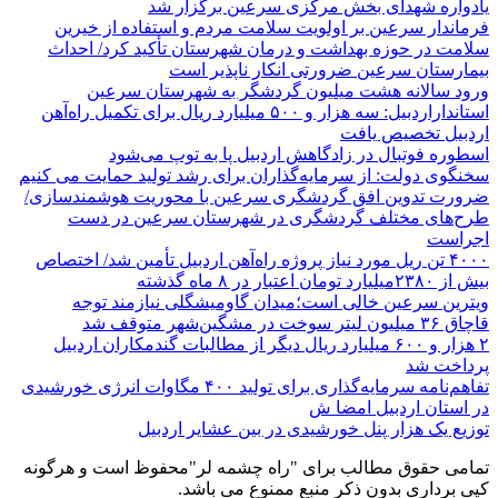
یادواره شهدای بخش مرکزی سرعین برگزار شد
فرماندار سرعین بر اولویت سلامت مردم و استفاده از خیرین
سلامت در حوزه بهداشت و درمان شهرستان تأکید کرد/ احداث
بیمارستان سرعین ضرورتی انکار ناپذیر است
ورود سالانه هشت میلیون گردشگر به شهرستان سرعین
استانداراردبیل: سه هزار و ۵۰۰ میلیارد ریال برای تکمیل راه‌آهن
اردبیل تخصیص یافت
اسطوره فوتبال در زادگاهش اردبیل پا به توپ می‌شود
سخنگوی دولت: از سرمایه‌گذاران برای رشد تولید حمایت می کنیم
ضرورت تدوین افق گردشگری سرعین با محوریت هوشمندسازی/
طرح‌های مختلف گردشگری در شهرستان سرعین در دست
اجراست
۴۰۰۰ تن ریل مورد نیاز پروژه راه‌آهن اردبیل تأمین شد/ اختصاص
بیش از ۲۳۸۰میلیارد تومان اعتبار در ۸ ماه گذشته
ویترین سرعین خالی است؛میدان گاومیشگلی نیازمند توجه
قاچاق ۳۶ میلیون لیتر سوخت در مشگین‌شهر متوقف شد
۲ هزار و ۶۰۰‌ میلیارد ریال دیگر از مطالبات گندمکاران اردبیل
پرداخت شد
تفاهم‌نامه سرمایه‌گذاری برای تولید ۴۰۰ مگاوات انرژی خورشیدی
در استان اردبیل امضا ش
توزیع یک هزار پنل خورشیدی در بین عشایر اردبیل
تمامی حقوق مطالب برای "راه چشمه لر"محفوظ است و هرگونه
کپی برداری بدون ذکر منبع ممنوع می باشد.