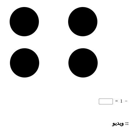
=
1
−
:: ویدیو