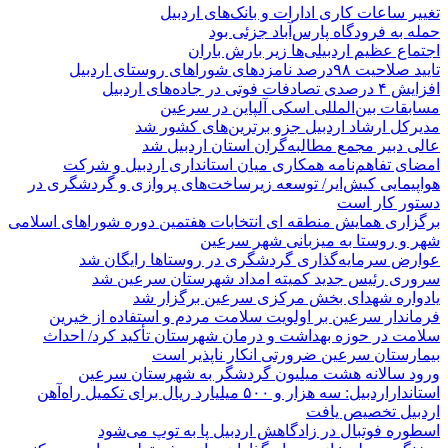
تغییر ساعات کاری ادارات و بانک‌های اردبیل
حمله به فرودگاه پارس‌‌آباد جزئی بود
اجتماع عظیم اردبیلی‌ها زیر بارش باران
تایید صلاحیت ۹۸درصد نامزدهای شوراهای روستای اردبیل
افزایش ۴ درصدی تصادفات فوتی در جاده‌های اردبیل
مسابقات بین‌المللی اسکی آلپاین در سرعین
مدیرکل ارشاد اردبیل جزو برترین‌های کشور شد
عالی دبیر مجمع مطالبه‌گران استان اردبیل شد
امضای تفاهم‌نامه همکاری میان استانداری اردبیل و شرکت
هواپیمایی کیش‌ایر/ توسعه زیرساخت‌های پروازی و گردشگری در
دستور کار است
برگزاری همایش منطقه ای انتخابات هفتمین دوره شوراهای اسلامی
شهر و روستا به میزبانی شهر سرعین
عوارض سرمایه‌گذاری گردشگری در روستاها رایگان شد
سروری رئیس جدید کمیته امداد شهرستان سرعین شد
یادواره شهدای بخش مرکزی سرعین برگزار شد
فرماندار سرعین بر اولویت سلامت مردم و استفاده از خیرین
سلامت در حوزه بهداشت و درمان شهرستان تأکید کرد/ احداث
بیمارستان سرعین ضرورتی انکار ناپذیر است
ورود سالانه هشت میلیون گردشگر به شهرستان سرعین
استانداراردبیل: سه هزار و ۵۰۰ میلیارد ریال برای تکمیل راه‌آهن
اردبیل تخصیص یافت
اسطوره فوتبال در زادگاهش اردبیل پا به توپ می‌شود