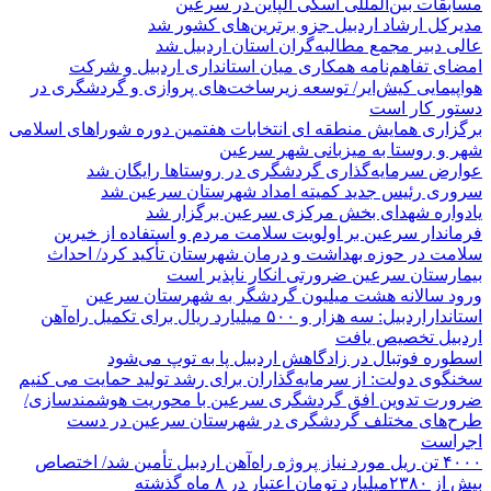
مسابقات بین‌المللی اسکی آلپاین در سرعین
مدیرکل ارشاد اردبیل جزو برترین‌های کشور شد
عالی دبیر مجمع مطالبه‌گران استان اردبیل شد
امضای تفاهم‌نامه همکاری میان استانداری اردبیل و شرکت
هواپیمایی کیش‌ایر/ توسعه زیرساخت‌های پروازی و گردشگری در
دستور کار است
برگزاری همایش منطقه ای انتخابات هفتمین دوره شوراهای اسلامی
شهر و روستا به میزبانی شهر سرعین
عوارض سرمایه‌گذاری گردشگری در روستاها رایگان شد
سروری رئیس جدید کمیته امداد شهرستان سرعین شد
یادواره شهدای بخش مرکزی سرعین برگزار شد
فرماندار سرعین بر اولویت سلامت مردم و استفاده از خیرین
سلامت در حوزه بهداشت و درمان شهرستان تأکید کرد/ احداث
بیمارستان سرعین ضرورتی انکار ناپذیر است
ورود سالانه هشت میلیون گردشگر به شهرستان سرعین
استانداراردبیل: سه هزار و ۵۰۰ میلیارد ریال برای تکمیل راه‌آهن
اردبیل تخصیص یافت
اسطوره فوتبال در زادگاهش اردبیل پا به توپ می‌شود
سخنگوی دولت: از سرمایه‌گذاران برای رشد تولید حمایت می کنیم
ضرورت تدوین افق گردشگری سرعین با محوریت هوشمندسازی/
طرح‌های مختلف گردشگری در شهرستان سرعین در دست
اجراست
۴۰۰۰ تن ریل مورد نیاز پروژه راه‌آهن اردبیل تأمین شد/ اختصاص
بیش از ۲۳۸۰میلیارد تومان اعتبار در ۸ ماه گذشته