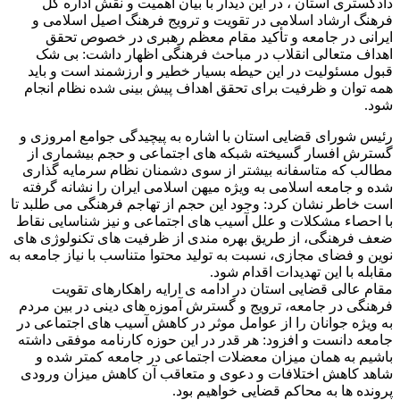
دادگستری استان ، در این دیدار با بیان اهمیت و نقش اداره کل
فرهنگ ارشاد اسلامی در تقویت و ترویج فرهنگ اصیل اسلامی و
ایرانی در جامعه و تأکید مقام معظم رهبری در خصوص تحقق
اهداف متعالی انقلاب در مباحث فرهنگی اظهار داشت: بی شک
قبول مسئولیت در این حیطه بسیار خطیر و ارزشمند است و باید
همه توان و ظرفیت برای تحقق اهداف پیش بینی شده نظام انجام
شود.
رئیس شورای قضایی استان با اشاره به پیچیدگی جوامع امروزی و
گسترش افسار گسیخته شبکه های اجتماعی و حجم بیشماری از
مطالب که متاسفانه بیشتر از سوی دشمنان نظام سرمایه گذاری
شده و جامعه اسلامی به ویژه میهن اسلامی ایران را نشانه گرفته
است خاطر نشان کرد: وجود این حجم از تهاجم فرهنگی می طلبد تا
با احصاء مشکلات و علل آسیب های اجتماعی و نیز شناسایی نقاط
ضعف فرهنگی، از طریق بهره مندی از ظرفیت های تکنولوژی های
نوین و فضای مجازی، نسبت به تولید محتوا متناسب با نیاز جامعه به
مقابله با این تهدیدات اقدام شود.
مقام عالی قضایی استان در ادامه ی ارایه راهکارهای تقویت
فرهنگی در جامعه، ترویج و گسترش آموزه های دینی در بین مردم
به ویژه جوانان را از عوامل موثر در کاهش آسیب های اجتماعی در
جامعه دانست و افزود: هر قدر در این حوزه کارنامه موفقی داشته
باشیم به همان میزان معضلات اجتماعی در جامعه کمتر شده و
شاهد کاهش اختلافات و دعوی و متعاقب آن کاهش میزان ورودی
پرونده ها به محاکم قضایی خواهیم بود.