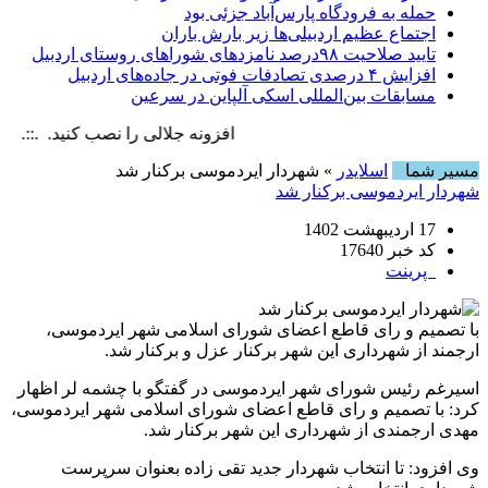
حمله به فرودگاه پارس‌‌آباد جزئی بود
اجتماع عظیم اردبیلی‌ها زیر بارش باران
تایید صلاحیت ۹۸درصد نامزدهای شوراهای روستای اردبیل
افزایش ۴ درصدی تصادفات فوتی در جاده‌های اردبیل
مسابقات بین‌المللی اسکی آلپاین در سرعین
افزونه جلالی را نصب کنید. .::. برابر با : , 6 August , 2026
مسیر شما
اسلایدر
» شهردار ایردموسی برکنار شد
شهردار ایردموسی برکنار شد
17 اردیبهشت 1402
کد خبر 17640
پرینت
با تصمیم و رای قاطع اعضای شورای اسلامی شهر ایردموسی،
ارجمند از شهرداری این شهر برکنار عزل و برکنار شد.
اسیرغم رئیس شورای شهر ایردموسی در گفتگو با چشمه لر اظهار
کرد: با تصمیم و رای قاطع اعضای شورای اسلامی شهر ایردموسی،
مهدی ارجمندی از شهرداری این شهر برکنار شد.
وی افزود: تا انتخاب شهردار جدید تقی زاده بعنوان سرپرست