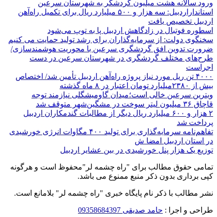
ورود سالانه هشت میلیون گردشگر به شهرستان سرعین
استانداراردبیل: سه هزار و ۵۰۰ میلیارد ریال برای تکمیل راه‌آهن
اردبیل تخصیص یافت
اسطوره فوتبال در زادگاهش اردبیل پا به توپ می‌شود
سخنگوی دولت: از سرمایه‌گذاران برای رشد تولید حمایت می کنیم
ضرورت تدوین افق گردشگری سرعین با محوریت هوشمندسازی/
طرح‌های مختلف گردشگری در شهرستان سرعین در دست
اجراست
۴۰۰۰ تن ریل مورد نیاز پروژه راه‌آهن اردبیل تأمین شد/ اختصاص
بیش از ۲۳۸۰میلیارد تومان اعتبار در ۸ ماه گذشته
ویترین سرعین خالی است؛میدان گاومیشگلی نیازمند توجه
قاچاق ۳۶ میلیون لیتر سوخت در مشگین‌شهر متوقف شد
۲ هزار و ۶۰۰‌ میلیارد ریال دیگر از مطالبات گندمکاران اردبیل
پرداخت شد
تفاهم‌نامه سرمایه‌گذاری برای تولید ۴۰۰ مگاوات انرژی خورشیدی
در استان اردبیل امضا ش
توزیع یک هزار پنل خورشیدی در بین عشایر اردبیل
تمامی حقوق مطالب برای "راه چشمه لر"محفوظ است و هرگونه
کپی برداری بدون ذکر منبع ممنوع می باشد.
نشر مطالب با ذکر نام پایگاه خبری "راه چشمه لر" بلامانع است.
طراحی و اجرا :
حامد صدیقی 09358684397