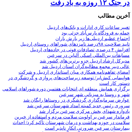
در جنگ ۱۲ روزه به باد رفت
آخرین مطالب
تغییر ساعات کاری ادارات و بانک‌های اردبیل
حمله به فرودگاه پارس‌‌آباد جزئی بود
اجتماع عظیم اردبیلی‌ها زیر بارش باران
تایید صلاحیت ۹۸درصد نامزدهای شوراهای روستای اردبیل
افزایش ۴ درصدی تصادفات فوتی در جاده‌های اردبیل
مسابقات بین‌المللی اسکی آلپاین در سرعین
مدیرکل ارشاد اردبیل جزو برترین‌های کشور شد
عالی دبیر مجمع مطالبه‌گران استان اردبیل شد
امضای تفاهم‌نامه همکاری میان استانداری اردبیل و شرکت
هواپیمایی کیش‌ایر/ توسعه زیرساخت‌های پروازی و گردشگری در
دستور کار است
برگزاری همایش منطقه ای انتخابات هفتمین دوره شوراهای اسلامی
شهر و روستا به میزبانی شهر سرعین
عوارض سرمایه‌گذاری گردشگری در روستاها رایگان شد
سروری رئیس جدید کمیته امداد شهرستان سرعین شد
یادواره شهدای بخش مرکزی سرعین برگزار شد
فرماندار سرعین بر اولویت سلامت مردم و استفاده از خیرین
سلامت در حوزه بهداشت و درمان شهرستان تأکید کرد/ احداث
بیمارستان سرعین ضرورتی انکار ناپذیر است