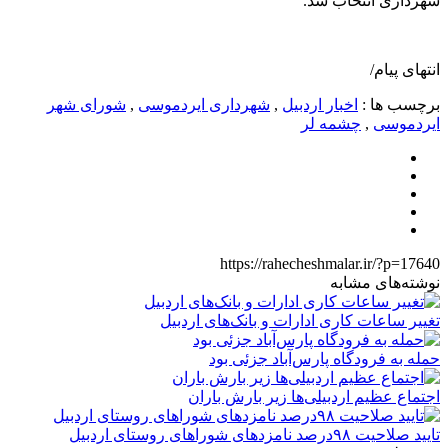
شهرداری انتخاب شد.
انتهای پیام/
برچسب ها :
اخبار اردبیل
,
شهرداری ایردموسی
,
شورای شهر
ایردموسی
,
چشمه لر
https://rahecheshmalar.ir/?p=17640
نوشته‌های مشابه
تغییر ساعات کاری ادارات و بانک‌های اردبیل
حمله به فرودگاه پارس‌‌آباد جزئی بود
اجتماع عظیم اردبیلی‌ها زیر بارش باران
تایید صلاحیت ۹۸درصد نامزدهای شوراهای روستای اردبیل