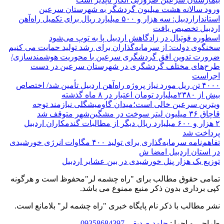
ورود سالانه هشت میلیون گردشگر به شهرستان سرعین
استانداراردبیل: سه هزار و ۵۰۰ میلیارد ریال برای تکمیل راه‌آهن
اردبیل تخصیص یافت
اسطوره فوتبال در زادگاهش اردبیل پا به توپ می‌شود
سخنگوی دولت: از سرمایه‌گذاران برای رشد تولید حمایت می کنیم
ضرورت تدوین افق گردشگری سرعین با محوریت هوشمندسازی/
طرح‌های مختلف گردشگری در شهرستان سرعین در دست
اجراست
۴۰۰۰ تن ریل مورد نیاز پروژه راه‌آهن اردبیل تأمین شد/ اختصاص
بیش از ۲۳۸۰میلیارد تومان اعتبار در ۸ ماه گذشته
ویترین سرعین خالی است؛میدان گاومیشگلی نیازمند توجه
قاچاق ۳۶ میلیون لیتر سوخت در مشگین‌شهر متوقف شد
۲ هزار و ۶۰۰‌ میلیارد ریال دیگر از مطالبات گندمکاران اردبیل
پرداخت شد
تفاهم‌نامه سرمایه‌گذاری برای تولید ۴۰۰ مگاوات انرژی خورشیدی
در استان اردبیل امضا ش
توزیع یک هزار پنل خورشیدی در بین عشایر اردبیل
تمامی حقوق مطالب برای "راه چشمه لر"محفوظ است و هرگونه
کپی برداری بدون ذکر منبع ممنوع می باشد.
نشر مطالب با ذکر نام پایگاه خبری "راه چشمه لر" بلامانع است.
طراحی و اجرا :
حامد صدیقی 09358684397