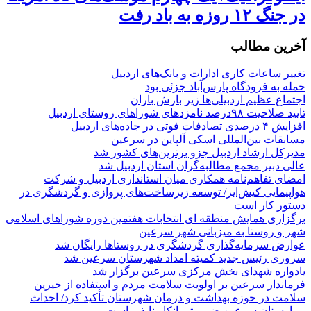
در جنگ ۱۲ روزه به باد رفت
آخرین مطالب
تغییر ساعات کاری ادارات و بانک‌های اردبیل
حمله به فرودگاه پارس‌‌آباد جزئی بود
اجتماع عظیم اردبیلی‌ها زیر بارش باران
تایید صلاحیت ۹۸درصد نامزدهای شوراهای روستای اردبیل
افزایش ۴ درصدی تصادفات فوتی در جاده‌های اردبیل
مسابقات بین‌المللی اسکی آلپاین در سرعین
مدیرکل ارشاد اردبیل جزو برترین‌های کشور شد
عالی دبیر مجمع مطالبه‌گران استان اردبیل شد
امضای تفاهم‌نامه همکاری میان استانداری اردبیل و شرکت
هواپیمایی کیش‌ایر/ توسعه زیرساخت‌های پروازی و گردشگری در
دستور کار است
برگزاری همایش منطقه ای انتخابات هفتمین دوره شوراهای اسلامی
شهر و روستا به میزبانی شهر سرعین
عوارض سرمایه‌گذاری گردشگری در روستاها رایگان شد
سروری رئیس جدید کمیته امداد شهرستان سرعین شد
یادواره شهدای بخش مرکزی سرعین برگزار شد
فرماندار سرعین بر اولویت سلامت مردم و استفاده از خیرین
سلامت در حوزه بهداشت و درمان شهرستان تأکید کرد/ احداث
بیمارستان سرعین ضرورتی انکار ناپذیر است