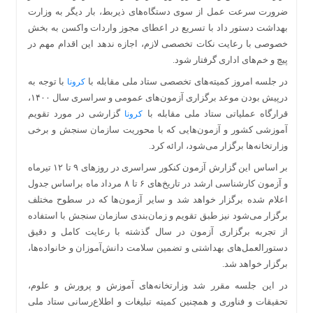
ضرورت سرعت عمل از سوی دستگاه‌های ذیربط، بار دیگر به وزارت
بهداشت دستور داد با تسریع در اعطای مجوز واردات واکسن به بخش
خصوصی با رعایت نکات تخصصی لازم، اجازه ندهد این اقدام مهم در
پیچ و خم‌های اداری گرفتار شود.
در جلسه امروز کمیته‌های تخصصی ستاد ملی مقابله با
با توجه به
کرونا
درپیش بودن موعد برگزاری آزمون‌های عمومی و سراسری سال ۱۴۰۰،
قرارگاه عملیاتی ستاد ملی مقابله با
گزارشی در مورد تقویم
کرونا
آموزشی کشور و آزمون‌هایی که با محوریت سازمان سنجش و برخی
وزارتخانه‌ها برگزار می‌شود، ارائه کرد.
بر اساس این گزارش آزمون کنکور سراسری در روزهای ۹ تا ۱۲ تیرماه
و آزمون کارشناسی ارشد در تاریخ‌های ۶ تا ۸ مرداد ماه براساس جدول
اعلام شده برگزار خواهد شد و سایر آزمون‌ها که در سطوح مختلف
برگزار می‌شود نیز طبق تقویم و زمان‌بندی سازمان سنجش با استفاده
از تجربه برگزاری آزمون در سال گذشته با رعایت کامل و دقیق
دستورالعمل‌های بهداشتی و تضمین سلامت دانش‌آموزان و خانواده‌ها،
برگزار خواهد شد.
در این جلسه مقرر شد وزارتخانه‌های آموزش و پرورش و علوم،
تحقیقات و فناوری و همچنین کمیته تبلیغات و اطلاع‌رسانی ستاد ملی