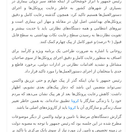
رئیس جمهور با ابراز خوشحالی از اینکه شاهد سیر نزولی بیماری در
بسیاری از شهرهای کشور به خاطر رعایت پروتکل‌ها و اجرای
دستورالعمل‌ها هستیم تاکید کرد: همچون گذشته رعایت کامل و دقیق
پروتکل‌های بهداشتی اصل اول در مقابله و مهار این بیماری است و
نیروهای انتظامی و همه دستگاه‌های نظارتی باید با جدیت بیشتر و
تقویت نظارت‌ها به رسیدن سطح رعایت نکات بهداشتی به سطح قابل
قبول (۹۰ درصد) و عبور کامل از پیک چهارم کمک کنند.
روحانی با اشاره به ضرورت طراحی یک برنامه ویژه و کارآمد برای
اصناف به منظور رعایت کامل و دقیق اجرای پروتکل‌ها از سوی صاحبان
مشاغل و تشدید اقدامات نظارتی در ادارات دولتی، برخورد قاطع و
جدی با متخلفان از اجرای دستورالعمل‌ها را مورد تاکید قرار داد.
رئیس جمهور با بیان اینکه گذر از پیک چهارم و حتی تزریق واکسن
نمی‌تواند متضمن این باشد که دچار پیک‌های بعدی نشویم، اظهار
داشت: کاهش رعایت پروتکل‌ها بعد از هر پیک نشان می‌دهد که مردم
خود را با زندگی سازگار با
تطبیق نداده‌اند، به همین خاطر تغییر
کرونا
سبک زندگی و سازگاری آن با
باید از کارویژه‌های اصلی ما باشد.
کرونا
گزارش دستگاه‌های مرتبط با تامین و تولید واکسن از دیگر موضوعات
مطرح شده در این جلسه بود که رئیس جمهور با توجه به مصوبه دولت
در زمینه تخصیص و تامین ارز مورد نیاز از سوی بانک مرکزی با تاکید بر