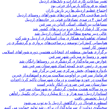
تغییر ساعات کاری ادارات و بانک‌های اردبیل
حمله به فرودگاه پارس‌‌آباد جزئی بود
اجتماع عظیم اردبیلی‌ها زیر بارش باران
تایید صلاحیت ۹۸درصد نامزدهای شوراهای روستای اردبیل
افزایش ۴ درصدی تصادفات فوتی در جاده‌های اردبیل
مسابقات بین‌المللی اسکی آلپاین در سرعین
مدیرکل ارشاد اردبیل جزو برترین‌های کشور شد
عالی دبیر مجمع مطالبه‌گران استان اردبیل شد
امضای تفاهم‌نامه همکاری میان استانداری اردبیل و شرکت
هواپیمایی کیش‌ایر/ توسعه زیرساخت‌های پروازی و گردشگری در
دستور کار است
برگزاری همایش منطقه ای انتخابات هفتمین دوره شوراهای اسلامی
شهر و روستا به میزبانی شهر سرعین
عوارض سرمایه‌گذاری گردشگری در روستاها رایگان شد
سروری رئیس جدید کمیته امداد شهرستان سرعین شد
یادواره شهدای بخش مرکزی سرعین برگزار شد
فرماندار سرعین بر اولویت سلامت مردم و استفاده از خیرین
سلامت در حوزه بهداشت و درمان شهرستان تأکید کرد/ احداث
بیمارستان سرعین ضرورتی انکار ناپذیر است
ورود سالانه هشت میلیون گردشگر به شهرستان سرعین
استانداراردبیل: سه هزار و ۵۰۰ میلیارد ریال برای تکمیل راه‌آهن
اردبیل تخصیص یافت
اسطوره فوتبال در زادگاهش اردبیل پا به توپ می‌شود
سخنگوی دولت: از سرمایه‌گذاران برای رشد تولید حمایت می کنیم