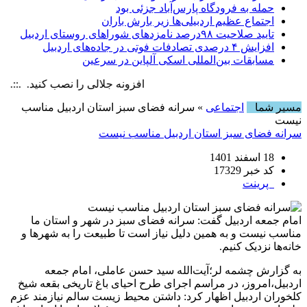
حمله به فرودگاه پارس‌‌آباد جزئی بود
اجتماع عظیم اردبیلی‌ها زیر بارش باران
تایید صلاحیت ۹۸درصد نامزدهای شوراهای روستای اردبیل
افزایش ۴ درصدی تصادفات فوتی در جاده‌های اردبیل
مسابقات بین‌المللی اسکی آلپاین در سرعین
افزونه جلالی را نصب کنید. .::. برابر با :  6 August , 2026
مسیر شما
اجتماعی
» سرانه فضای سبز استان اردبیل مناسب
نیست
سرانه فضای سبز استان اردبیل مناسب نیست
18 اسفند 1401
کد خبر 17329
پرینت
امام جمعه اردبیل گفت: سرانه فضای سبز در شهر و استان ما
مناسب نیست و به همین دلیل نیاز است تا طبیعت را به شهرها و
خانه‌ها نزدیک کنیم.
به گزارش چشمه لر؛آیت‌الله سید حسن عاملی، امام جمعه
اردبیل،امروز، در مراسم اجرای طرح احیای باغ تاریخی بقعه شیخ
کلخوران اردبیل اظهار کرد: داشتن محیط زیست سالم نیازمند عزم