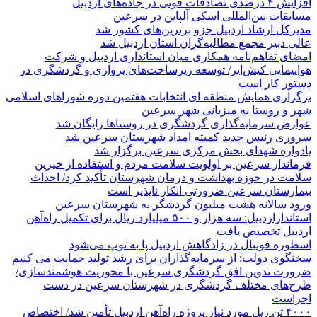
افزایش ۴ درصدی تصادفات فوتی در جاده‌های اردبیل
مسابقات بین‌المللی اسکی آلپاین در سرعین
مدیرکل ارشاد اردبیل جزو برترین‌های کشور شد
عالی دبیر مجمع مطالبه‌گران استان اردبیل شد
امضای تفاهم‌نامه همکاری میان استانداری اردبیل و شرکت
هواپیمایی کیش‌ایر/ توسعه زیرساخت‌های پروازی و گردشگری در
دستور کار است
برگزاری همایش منطقه ای انتخابات هفتمین دوره شوراهای اسلامی
شهر و روستا به میزبانی شهر سرعین
عوارض سرمایه‌گذاری گردشگری در روستاها رایگان شد
سروری رئیس جدید کمیته امداد شهرستان سرعین شد
یادواره شهدای بخش مرکزی سرعین برگزار شد
فرماندار سرعین بر اولویت سلامت مردم و استفاده از خیرین
سلامت در حوزه بهداشت و درمان شهرستان تأکید کرد/ احداث
بیمارستان سرعین ضرورتی انکار ناپذیر است
ورود سالانه هشت میلیون گردشگر به شهرستان سرعین
استانداراردبیل: سه هزار و ۵۰۰ میلیارد ریال برای تکمیل راه‌آهن
اردبیل تخصیص یافت
اسطوره فوتبال در زادگاهش اردبیل پا به توپ می‌شود
سخنگوی دولت: از سرمایه‌گذاران برای رشد تولید حمایت می کنیم
ضرورت تدوین افق گردشگری سرعین با محوریت هوشمندسازی/
طرح‌های مختلف گردشگری در شهرستان سرعین در دست
اجراست
۴۰۰۰ تن ریل مورد نیاز پروژه راه‌آهن اردبیل تأمین شد/ اختصاص