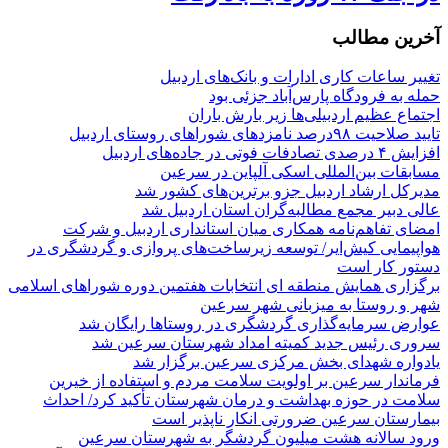
آخرین مطالب
تغییر ساعات کاری ادارات و بانک‌های اردبیل
حمله به فرودگاه پارس‌‌آباد جزئی بود
اجتماع عظیم اردبیلی‌ها زیر بارش باران
تایید صلاحیت ۹۸درصد نامزدهای شوراهای روستای اردبیل
افزایش ۴ درصدی تصادفات فوتی در جاده‌های اردبیل
مسابقات بین‌المللی اسکی آلپاین در سرعین
مدیرکل ارشاد اردبیل جزو برترین‌های کشور شد
عالی دبیر مجمع مطالبه‌گران استان اردبیل شد
امضای تفاهم‌نامه همکاری میان استانداری اردبیل و شرکت
هواپیمایی کیش‌ایر/ توسعه زیرساخت‌های پروازی و گردشگری در
دستور کار است
برگزاری همایش منطقه ای انتخابات هفتمین دوره شوراهای اسلامی
شهر و روستا به میزبانی شهر سرعین
عوارض سرمایه‌گذاری گردشگری در روستاها رایگان شد
سروری رئیس جدید کمیته امداد شهرستان سرعین شد
یادواره شهدای بخش مرکزی سرعین برگزار شد
فرماندار سرعین بر اولویت سلامت مردم و استفاده از خیرین
سلامت در حوزه بهداشت و درمان شهرستان تأکید کرد/ احداث
بیمارستان سرعین ضرورتی انکار ناپذیر است
ورود سالانه هشت میلیون گردشگر به شهرستان سرعین