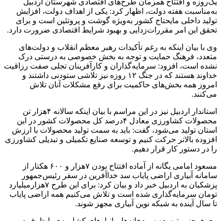
یک‌روزه و افتتاح همزمان طرح‌های اقتصادی شهرستان اردبیل
به‌مناسبت هفته دولت، اظهار کرد: یکی از اهداف دولت، افزایش
تولید داخلی مایحتاج کشور به‌ویژه گوشت و پروتئین است و برای
تحقق این امر مقررات‌زدایی و بهبود شرایط اقتصادی ضرورت دارد.
وی با بیان اینکه به رغم تأکیدات رهبر معظم انقلاب و دولت‌های
متعدد، فرهنگ حمایت و توجه به بخش خصوصی به درستی درک
نشده است، افزود: سرمایه‌گذاران و کارآفرینان تجلی صفت رزاقیت
خداوند هستند که در جنگ ۱۲ روزه نیز تلا‌شی ستودنی داشتند و
امروز همه بخش‌های حاکمیت برای رفع مشکلات آنان تلاش
می‌کنند.
استاندار اردبیل نیز در این مراسم با بیان اینکه سالانه ۴هزار تن
محصولات کشاورزی معادل ۴درصد کل محصولات کشور در این
استان تولید می‌شود، گفت: باید به سمت تولید محصولات با ارزش
افزوده بالاتر حرکت کنیم و توسعه صنایع تکمیلی و تبدیلی کشاورزی
را در دستور کار قرار دهیم.
مسعود امامی یگانه از آماده افتتاح بودن ۷هزار و ۶۰۰ هکتار از
سامانه آبیاری اراضی پایاب سد خداآفرین در سفر رئیس‌جمهور
پزشکیان به اردبیل خبر داد و بیان کرد: برای این طرح ۷هزارمیلیارد
تومان سرمایه‌گذاری شده است و تلاش می‌کنیم همه اراضی پایاب
تا سال آینده به شبکه نوین آبیاری مجهز شوند.
وی همچنین توسعه سردخانه‌ها و انبارهای کشاورزی با ظرفیت