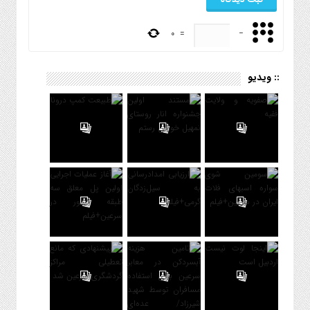
0
=
−
:: ویدیو