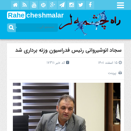
Rahe
cheshmalar
سجاد انوشیروانی رئیس فدراسیون وزنه برداری شد
15 اسفند 1401
کد خبر 17311
پرینت