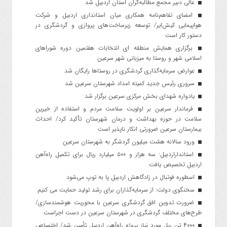
عالی دبیر مجمع مطالبه‌گران استان اردبیل شد
امضای تفاهم‌نامه همکاری میان استانداری اردبیل و شرکت
هواپیمایی کیش‌ایر/ توسعه زیرساخت‌های پروازی و گردشگری در
دستور کار است
برگزاری همایش منطقه ای انتخابات هفتمین دوره شوراهای
اسلامی شهر و روستا به میزبانی شهر سرعین
عوارض سرمایه‌گذاری گردشگری در روستاها رایگان شد
سروری رئیس جدید کمیته امداد شهرستان سرعین شد
یادواره شهدای بخش مرکزی سرعین برگزار شد
فرماندار سرعین بر اولویت سلامت مردم و استفاده از خیرین
سلامت در حوزه بهداشت و درمان شهرستان تأکید کرد/ احداث
بیمارستان سرعین ضرورتی انکار ناپذیر است
ورود سالانه هشت میلیون گردشگر به شهرستان سرعین
استانداراردبیل: سه هزار و ۵۰۰ میلیارد ریال برای تکمیل راه‌آهن
اردبیل تخصیص یافت
اسطوره فوتبال در زادگاهش اردبیل پا به توپ می‌شود
سخنگوی دولت: از سرمایه‌گذاران برای رشد تولید حمایت می کنیم
ضرورت تدوین افق گردشگری سرعین با محوریت هوشمندسازی/
طرح‌های مختلف گردشگری در شهرستان سرعین در دست اجراست
۴۰۰۰ تن ریل مورد نیاز پروژه راه‌آهن اردبیل تأمین شد/ اختصاص