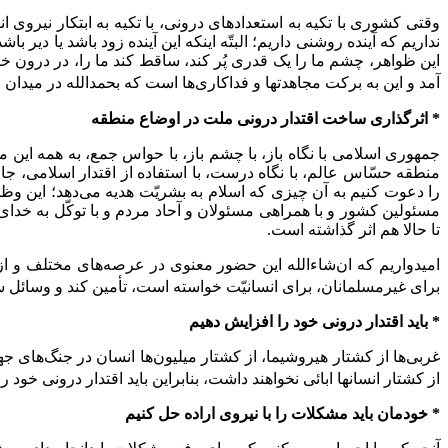
وقتى کشورى با تکیه‌ به استعدادهاى درونى، با تکیه‌ به ابتکار نیروى ان
نداریم که آینده‌ روشنى داریم؛ البتّه اینکه این آینده زود باشد یا د
این ظواهر، چشم ما را یک قدرى پُر کند، ساقط کند ما را، در درون 
آمد و این به برکت مجاهدتها و فداکارى‌ها است که بحمدالله در میدان 
* اثرگذاری ساخت اقتدار درونی ملت در اوضاع منطقه
جمهورى اسلامى با نگاه باز، با چشم باز، با حواس جمع، به همه‌ این م
منطقه‌ حسّاس عالم، با نگاه درست، با استفاده‌ از اقتدار اسلامى، ج
را دعوت کنیم به آن چیزى که اسلام به بشریّت هدیه می‌دهد؛ این وظیف
مسئولین کشور و با همراهى مسئولان و آحاد مردم و با توکّل به خداى
تا حالا هم اثر گذاشته است.
امیدواریم که ان‌شاءالله این حضور معنوى در عرصه‌هاى مختلف و از 
براى غیرمسلمانان، براى انسانیّت خواسته است، تأمین کند و وسائل 
* باید اقتدار درونی خود را افزایش دهیم
غربی‌ها از کشتار هیروشیما، از کشتار میلیون‌ها انسان در جنگ‌های ج
از کشتار انسانها ابائی نخواهند داشت، بنابراین باید اقتدار درونی 
* خودمان باید مشکلات را با نیروی اراده حل کنیم