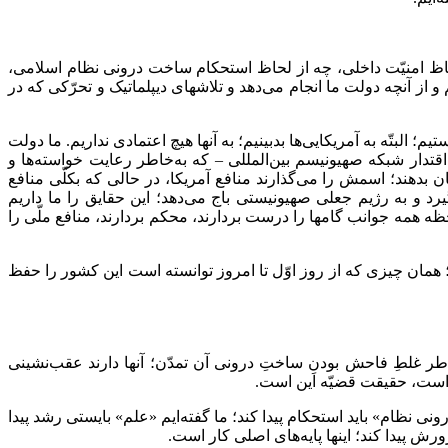
 لحاظ امنیّت داخلى، چه از لحاظ استحکام ساخت درونى نظام اسلامى،
از آنچه دولت ما انجام می‌دهد و تلاشهاى دیپلماتیک و تحرّکى که در
البتّه به آمریکایى‌ها بدبینیم؛ به آنها هیچ اعتمادى نداریم. ما دولت
قتدار شبکه‌ صهیونیسم بین‌المللى – که به‌خاطر رعایت خواسته‌ها و
بدهند؛ اسمش را می‌گذارند منافع آمریکا، در حالى که بکلّى منافع
ی‌گیرد و به رژیم جعلى صهیونیستى باج می‌دهد؛ این حقایق را ما داریم
ه‌ همه‌ جوانب گامها را درست بردارند، محکم بردارند، منافع ملّى را
مان چیزى که از روز اوّل تا امروز توانسته است این کشور را حفظ
 غلطِ فاحش بودنِ ساختِ درونى آن تمدّن؛ آنها دارند عقب‌نشینى
ن است، حقیقت قضیّه این است.
نى نظام» باید استحکام پیدا کند؛ ما گفته‌ایم «علم» بایستى رشد پیدا
رش پیدا کند؛ اینها پایه‌هاى اصلى کار است.