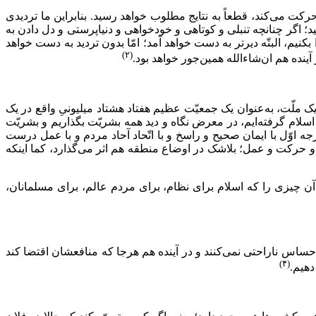
اد حرکت می‌کند، قطعاً به نتایج مطلوب خواهد رسید. بنابراین ما تردیدى
ید؛ اگر چنانچه تنبلى و کوتاهى و خودخواهى و دنیاپرستى و دل دادن به
، البتّه دیرتر به دست خواهد آمد؛ امّا بدون تردید به دست خواهد
(۲)
ینده هم ان‌شاءالله همین‌جور خواهد بود.
یک ملّت، به‌عنوان یک جمعیّت عظیم هفتاد هشتاد میلیونىِ واقع در یک
سلام گرفته‌ایم، در معرض نگاه و دید همه‌ بشریّت بگذاریم و بشریّت
‌ اوّل با ایمان صحیح و راسخ و با اتّحاد آحاد مردم و با عمل درست
 و حرکت و عمل؛ بلاشک در اوضاع منطقه هم اثر می‌گذارد، کما اینکه
آن چیزى را که اسلام براى نظام، براى مردم عالم، براى مسلمانان،
احساس ناراحتی نمی‌کنند و در آینده هم هرجا که منافعشان اقتضا کند
(۴)
دهیم.