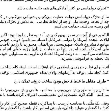
* تحرک دیپلماسی در کنار آمادگی‌های همه‌جانبه ملت باشد
ما از تحرّک دیپلماسى دولت حمایت می‌کنیم، پشتیبانى می‌کنیم. در ک
چه از لحاظ وحدت ملّى و چه از لحاظ نظامى – به تلاش و تحرّک دیپلما
این زمینه می‌کنند، حمایت می‌کنیم.
البتّه برخى از آنچه در سفر نیویورک پیش آمد، به نظر ما بجا نبود؛ لکن
ایالات متحده‌ آمریکا را دولتى غیرقابل اعتماد می‌دانیم؛ دولتى خو
منافع نامشروع شبکه‌ صهیونیستى بین‌المللى مجبورند با رژیم غاصب 
ملّى آمریکا با آنچه امروز اینها در حمایت از [آن‌] رژیم جعلى انجام 
مشاهده می‌کنیم – به دولت آمریکا اعتمادى نداریم، به مسئولین خودمان
یک لحظه به فراموشى نسپرند.
آنچه براى نظام جمهورى اسلامى حائز اهمّیّت است، استحکام ساخت د
کند؛ اتّحاد ملّى، توجّه به آرمانهاى والاى نظام جمهورى اسلامى، توجّه ب
* طرف مقابل ما غلطِ فاحش بودنِ ساختِ درونى تمدّن
دارد
ما داریم با منطق پیش می‌رویم، با محاسبه‌ علمى پیش می‌رویم؛ ط
می‌کنند – البتّه لازم نیست به این عقب‌نشینى اعتراف کرده باشند ی
وقتى یک ملّتى با محاسبه‌ درست، با پیداکردن نقطه‌ صحیح کار، کار را 
کند؛ ما گفته‌ایم «تولید داخلى» بایستى اساس کار باشد؛ ما گفته‌ایم «