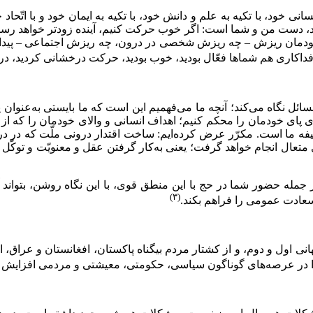
سانى خود، با تکیه‌ به علم و دانش خود، با تکیه‌ به ایمان خود و با اتّح
یر باشد، دست من و شما است: اگر خوب حرکت کنیم، آینده زودتر خواهد رس
خودمان ریزش – چه ریزش شخصى در درون، چه ریزش اجتماعى – پیدا بکنیم
فداکارى هم شماها فعّال بودید، خوب بودید، حرکت درخشانى کردید، در آ
سائل نگاه می‌کند؛ آنچه ما می‌فهمیم این است که ما بایستى به‌عنوان 
اى پاى خودمان را محکم کنیم؛ اهداف انسانى و والاى خودمان را که از ا
ه‌ ما است. مکرّر عرض کرده‌ایم: ساخت اقتدار درونى ملّت که در درجه
 متعال انجام خواهد گرفت؛ یعنى به‌کار گرفتن عقل و معنویّت و توکّل
جمله حضور شما در حج با این منطق قوى، با این نگاه روشن، بتواند 
(۳)
سعادت عمومى را فراهم بکند.
هانی اول و دوم، و از کشتار مردم بیگناه پاکستان، افغانستان و عراق، 
خود را در عرصه‌های گوناگون سیاسی، حکومتی، معیشتی و مردمی افزایش 