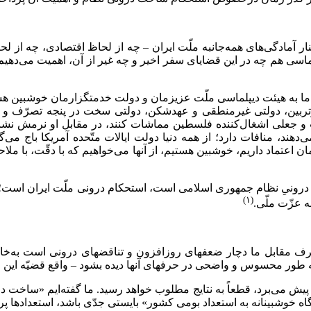
نار آمادگى‌هاى همه‌جانبه‌ ملّت ایران – چه از لحاظ اقتصادى، چه از
سى هم چه در این قضایاى سفر اخیر و چه غیر از آن، اهمیت می‌دهیم و 
 ما به هیئت دیپلماسى ملّت عزیزمان و دولت خدمتگزارمان خوشبین هستیم؛ 
دبرتربین، دولتى غیرمنطقى و عهدشکن، دولتى سخت در پنجه‌ تصرّف و ا
و جعلى اشغال‌کننده‌ فلسطین مماشات کنند، در مقابل او نرمش نشان 
می‌دهند، منافات دارد؛ از همه‌ دنیا دولت ایالات متّحده‌ آمریکا باج م
 اعتماد داریم، خوشبین هستیم، از آنها می‌خواهیم که با دقّت، با ملاحظ
رونىِ نظام جمهورى اسلامى است، استحکام درونى ملّت ایران است؛ ه
(۱)
ه عزّت ملّى.
رف مقابل ما دچار ضعفهاى روزافزون و تناقضهاى درونى است به‌خاطر
ا به طور محسوس و واضحى در حرفهاى آنها دیده بشود – واقع قضیّه ای
پیش می‌برد، قطعاً به نتایج مطلوب خواهد رسید. ما گفته‌ایم «ساخت درو
نگاه خوشبینانه به استعداد بومى کشور» بایستى جدّى باشد، استعدادها پرو