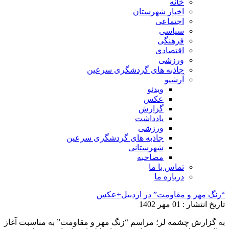
خانه
اخبار شهرستان
اجتماعی
سیاسی
فرهنگی
اقتصادی
ورزشی
جاذبه های گردشگری سرعین
آرشیو
ویدئو
عکس
گزارش
یادداشت
ورزشی
جاذبه های گردشگری سرعین
شهرستانی
مصاحبه
تماس با ما
درباره ما
“زنگ مهر و مقاومت” در اردبیل+عکس
تاریخ انتشار : 01 مهر 1402
به گزارش چشمه لر؛ مراسم “زنگ مهر و مقاومت” به مناسبت آغاز