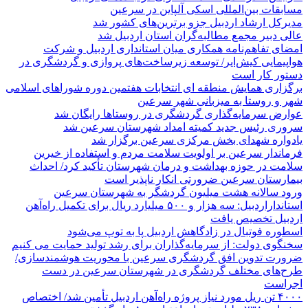
مسابقات بین‌المللی اسکی آلپاین در سرعین
مدیرکل ارشاد اردبیل جزو برترین‌های کشور شد
عالی دبیر مجمع مطالبه‌گران استان اردبیل شد
امضای تفاهم‌نامه همکاری میان استانداری اردبیل و شرکت
هواپیمایی کیش‌ایر/ توسعه زیرساخت‌های پروازی و گردشگری در
دستور کار است
برگزاری همایش منطقه ای انتخابات هفتمین دوره شوراهای اسلامی
شهر و روستا به میزبانی شهر سرعین
عوارض سرمایه‌گذاری گردشگری در روستاها رایگان شد
سروری رئیس جدید کمیته امداد شهرستان سرعین شد
یادواره شهدای بخش مرکزی سرعین برگزار شد
فرماندار سرعین بر اولویت سلامت مردم و استفاده از خیرین
سلامت در حوزه بهداشت و درمان شهرستان تأکید کرد/ احداث
بیمارستان سرعین ضرورتی انکار ناپذیر است
ورود سالانه هشت میلیون گردشگر به شهرستان سرعین
استانداراردبیل: سه هزار و ۵۰۰ میلیارد ریال برای تکمیل راه‌آهن
اردبیل تخصیص یافت
اسطوره فوتبال در زادگاهش اردبیل پا به توپ می‌شود
سخنگوی دولت: از سرمایه‌گذاران برای رشد تولید حمایت می کنیم
ضرورت تدوین افق گردشگری سرعین با محوریت هوشمندسازی/
طرح‌های مختلف گردشگری در شهرستان سرعین در دست
اجراست
۴۰۰۰ تن ریل مورد نیاز پروژه راه‌آهن اردبیل تأمین شد/ اختصاص