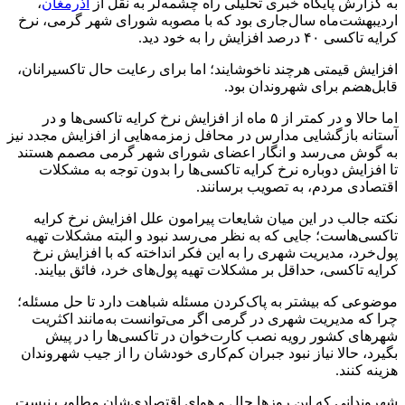
به گزارش پایگاه خبری تحلیلی راه چشمه‌لر به نقل از
آذرمغان
،
اردیبهشت‌ماه سال‌جاری بود که با مصوبه شورای شهر گرمی، نرخ
کرایه تاکسی ۴۰ درصد افزایش را به خود دید.
افزایش قیمتی هرچند ناخوشایند؛ اما برای رعایت حال تاکسیرانان،
قابل‌هضم برای شهروندان بود.
اما حالا و در کمتر از ۵ ماه از افزایش نرخ کرایه تاکسی‌ها و در
آستانه بازگشایی مدارس در محافل زمزمه‌هایی از افزایش مجدد نیز
به گوش می‌رسد و انگار اعضای شورای شهر گرمی مصمم هستند
تا افزایش دوباره نرخ کرایه تاکسی‌ها را بدون توجه به مشکلات
اقتصادی مردم، به تصویب برسانند.
نکته جالب در این میان شایعات پیرامون علل افزایش نرخ کرایه
تاکسی‌هاست؛ جایی که به نظر می‌رسد نبود و البته مشکلات تهیه
پول‌خرد، مدیریت شهری را به این فکر انداخته که با افزایش نرخ
کرایه تاکسی، حداقل بر مشکلات تهیه پول‌های خرد، فائق بیایند.
موضوعی که بیشتر به پاک‌کردن مسئله شباهت دارد تا حل مسئله؛
چرا که مدیریت شهری در گرمی اگر می‌توانست به‌مانند اکثریت
شهرهای کشور رویه نصب کارت‌خوان در تاکسی‌ها را در پیش
بگیرد، حالا نیاز نبود جبران کم‌کاری خودشان را از جیب شهروندان
هزینه کنند.
شهروندانی که این روزها حال و هوای اقتصادی‌شان مطلوب نیست.