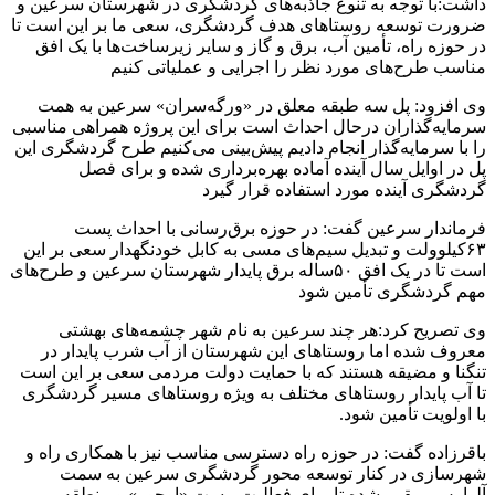
داشت:با توجه به تنوع جاذبه‌های گردشگری در شهرستان سرعین و
ضرورت توسعه روستاهای هدف گردشگری، سعی ما بر این است تا
در حوزه راه، تأمین آب، برق و گاز و سایر زیرساخت‌ها با یک افق
مناسب طرح‌های مورد نظر را اجرایی و عملیاتی کنیم
وی افزود: پل سه طبقه معلق در «ورگه‌سران» سرعین به همت
سرمایه‌گذاران درحال احداث است برای این پروژه همراهی مناسبی
را با سرمایه‌گذار انجام دادیم پیش‌بینی می‌کنیم طرح گردشگری این
پل در اوایل سال آینده آماده بهره‌برداری شده و برای فصل
گردشگری آینده مورد استفاده قرار گیرد
فرماندار سرعین گفت: در حوزه برق‌رسانی با احداث پست
۶۳کیلوولت و تبدیل سیم‌های مسی به کابل خودنگهدار سعی بر این
است تا در یک افق ۵۰ساله برق پایدار شهرستان سرعین و طرح‌های
مهم گردشگری تأمین شود
وی تصریح کرد:هر چند سرعین به نام شهر چشمه‌های بهشتی
معروف شده اما روستاهای این شهرستان از آب شرب پایدار در
تنگنا و مضیقه هستند که با حمایت دولت مردمی سعی بر این است
تا آب پایدار روستاهای مختلف به ویژه روستاهای مسیر گردشگری
با اولویت تأمین شود.
باقرزاده گفت: در حوزه راه دسترسی مناسب نیز با همکاری راه و
شهرسازی در کنار توسعه محور گردشگری سرعین به سمت
آلوارس، مقرر شده تا برای فعالیت پیست «اوجور» و منطقه