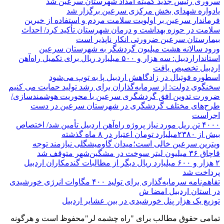
سروری رئیس جدید کمیته امداد شهرستان سرعین شد
یادواره شهدای بخش مرکزی سرعین برگزار شد
فرماندار سرعین بر اولویت سلامت مردم و استفاده از خیرین
سلامت در حوزه بهداشت و درمان شهرستان تأکید کرد/ احداث
بیمارستان سرعین ضرورتی انکار ناپذیر است
ورود سالانه هشت میلیون گردشگر به شهرستان سرعین
استانداراردبیل: سه هزار و ۵۰۰ میلیارد ریال برای تکمیل راه‌آهن
اردبیل تخصیص یافت
اسطوره فوتبال در زادگاهش اردبیل پا به توپ می‌شود
سخنگوی دولت: از سرمایه‌گذاران برای رشد تولید حمایت می کنیم
ضرورت تدوین افق گردشگری سرعین با محوریت هوشمندسازی/
طرح‌های مختلف گردشگری در شهرستان سرعین در دست
اجراست
۴۰۰۰ تن ریل مورد نیاز پروژه راه‌آهن اردبیل تأمین شد/ اختصاص
بیش از ۲۳۸۰میلیارد تومان اعتبار در ۸ ماه گذشته
ویترین سرعین خالی است؛میدان گاومیشگلی نیازمند توجه
قاچاق ۳۶ میلیون لیتر سوخت در مشگین‌شهر متوقف شد
۲ هزار و ۶۰۰‌ میلیارد ریال دیگر از مطالبات گندمکاران اردبیل
پرداخت شد
تفاهم‌نامه سرمایه‌گذاری برای تولید ۴۰۰ مگاوات انرژی خورشیدی
در استان اردبیل امضا ش
توزیع یک هزار پنل خورشیدی در بین عشایر اردبیل
تمامی حقوق مطالب برای "راه چشمه لر"محفوظ است و هرگونه