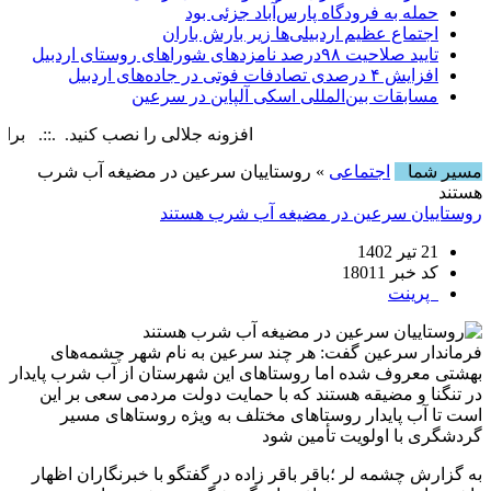
حمله به فرودگاه پارس‌‌آباد جزئی بود
اجتماع عظیم اردبیلی‌ها زیر بارش باران
تایید صلاحیت ۹۸درصد نامزدهای شوراهای روستای اردبیل
افزایش ۴ درصدی تصادفات فوتی در جاده‌های اردبیل
مسابقات بین‌المللی اسکی آلپاین در سرعین
افزونه جلالی را نصب کنید. .::. برابر با : ay, 7 August , 2026
مسیر شما
اجتماعی
» روستاییان سرعین در مضیغه آب شرب
هستند
روستاییان سرعین در مضیغه آب شرب هستند
21 تیر 1402
کد خبر 18011
پرینت
فرماندار سرعین گفت: هر چند سرعین به نام شهر چشمه‌های
بهشتی معروف شده اما روستاهای این شهرستان از آب شرب پایدار
در تنگنا و مضیقه هستند که با حمایت دولت مردمی سعی بر این
است تا آب پایدار روستاهای مختلف به ویژه روستاهای مسیر
گردشگری با اولویت تأمین شود
به گزارش چشمه لر ؛باقر باقر زاده در گفتگو با خبرنگاران اظهار