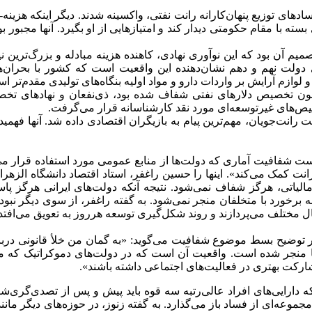
ادهای توزیع پنهان‌کارانه رانت نفتی، واکسینه شدند. دیگر اینکه هزینه
سته با مقام حکومتی دیدار کند و امتیازهایی از او بگیرد. آنها مجب
میم آن بود که این نوآوری نهادی، کاهنده هزینه مبادله و بزرگ‌ترین 
های دولت نهم و دهم نشان‌دهنده این واقعیت است که کشور با بحران
وازم آرایش بر واردات دارو و مواد اولیه بنگاه‌های تولیدی مقدم‌تر ا
چون تخصیص دلارهای نفتی شفاف شده بود، ذی‌نفعان و نهادهای تخ
صیص‌های غیرتوسعه‌ای مورد نقد کارشناسانه قرار می‌گرفت.
انت‌جویان، مهم‌ترین پیام به بازیگران اقتصادی داده شد. آنها فهمیدند
ست شفافیت آماری که دولت‌ها از منابع عمومی مورد استفاده قرار می‌د
نت کمک می‌کند». اینها را حسین راغفر، استاد اقتصاد دانشگاه الزهرا
 مالیاتی، هرگز شفاف نمی‌شود. نتیجه آنکه دولت‌های ایرانی هرگز پاسخ‌
برخورد با متخلفان منجر نمی‌شود. به گفته راغفر، از سوی دیگر نبود 
ل مختلف می‌پردازند و روند شکل‌گیری توسعه هرروز به تعویق می‌افتد.
در توضیح بسط موضوع شفافیت می‌گوید: «به گمان من خلأ قانونی دربا
‌ها منجر شده است. واقعیت آن است که در دولت‌های دموکراتیک که مر
مشارکت بهتری در فعالیت‌های اجتماعی داشته باشند».
ه دارایی‌های افراد عالی‌رتبه سه قوه باید پیش و پس از تصدی‌گری‌
وعه‌ای از فساد باز می‌گذارد. به گفته زنوز، در حوزه‌های دیگر مان