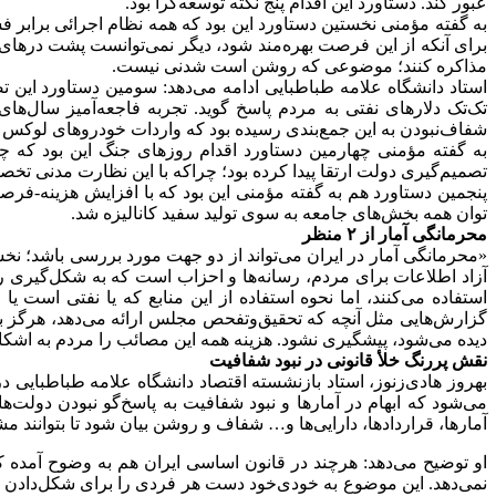
عبور کند. دستاورد این اقدام پنج نکته توسعه‌گرا بود.
به گفته مؤمنی نخستین دستاورد این بود که همه نظام اجرائی برابر فس
برای آنکه از این فرصت بهره‌مند شود، دیگر نمی‌توانست پشت درهای ب
مذاکره کنند؛ موضوعی که روشن است‌ شدنی نیست.
استاد دانشگاه علامه طباطبایی ادامه می‌دهد: سومین دستاورد این تص
تک‌تک دلارهای نفتی به مردم پاسخ‌ گوید. تجربه فاجعه‌آمیز سال‌
شفاف‌نبودن به این جمع‌بندی رسیده بود که واردات خودروهای لوکس و ل
به گفته مؤمنی چهارمین دستاورد اقدام روزهای جنگ این بود که 
تصمیم‌گیری دولت ارتقا پیدا کرده بود؛ چراکه با این نظارت مدنی تخ
پنجمین دستاورد هم به گفته مؤمنی این بود که با افزایش هزینه-فرصت ر
توان همه بخش‌های جامعه به سوی تولید سفید کانالیزه شد.
محرمانگی آمار از ۲ منظر
«محرمانگی آمار در ایران می‌تواند از دو جهت مورد بررسی باشد؛ نخ
آزاد اطلاعات برای مردم، رسانه‌ها و احزاب است که به شکل‌گیری را
استفاده می‌کنند، اما نحوه استفاده از این منابع که یا نفتی است یا
گزارش‌هایی مثل آنچه که تحقیق‌وتفحص مجلس ارائه می‌دهد، هرگز به 
دیده می‌شود، پیشگیری نشود. هزینه همه این مصائب را مردم به اشکا
نقش پررنگ خلأ قانونی در نبود شفافیت
بهروز هادی‌زنوز، استاد بازنشسته اقتصاد دانشگاه علامه طباطبایی 
می‌شود که ابهام در آمارها و نبود شفافیت به پاسخ‌گو نبودن دولت
آمارها، قراردادها، دارایی‌ها و… شفاف و روشن بیان شود تا بتوانند 
او توضیح می‌دهد: هرچند در قانون اساسی ایران هم به وضوح آمده ک
نمی‌دهد. این موضوع به خودی‌خود دست هر فردی را برای شکل‌دادن مجم