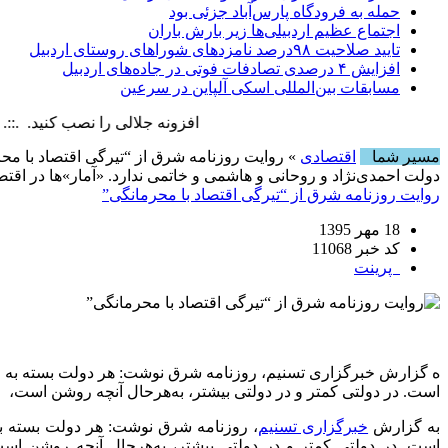
حمله به فرودگاه پارس‌‌آباد جزئی بود
اجتماع عظیم اردبیلی‌ها زیر بارش باران
تایید صلاحیت ۹۸درصد نامزدهای شوراهای روستای اردبیل
افزایش ۴ درصدی تصادفات فوتی در جاده‌های اردبیل
مسابقات بین‌المللی اسکی آلپاین در سرعین
افزونه جلالی را نصب کنید. .::. برابر با : 10 August , 2026
مسیر شما
اقتصادی
» روایت روزنامه شرق از “تیرگی اقتصاد با مح
دولت احمدی‌نژاد و روحانی و هاشمی و خاتمی ندارد. «آمار»‌ها در اقتص
روایت روزنامه شرق از “تیرگی اقتصاد با محرمانگی”
18 مهر 1395
کد خبر 11068
پرینت
ه گزارش خبرگزاری تسنیم، روزنامه شرق نوشت: هر دولت بسته به میز
است. در دولتی کمتر و در دولتی بیشتر، به‌هرحال آنچه روشن است،
به گزارش
خبرگزاری تسنیم
، روزنامه شرق نوشت: هر دولت بسته به 
است. در دولتی کمتر و در دولتی بیشتر، به‌هرحال آنچه روشن است