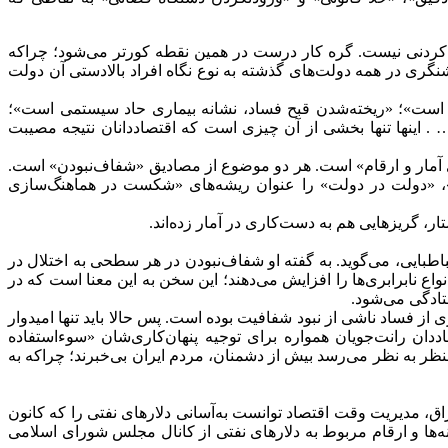
ی کردنی نیست. گره کار درست در همین نقطه کورتر می‌شود؛ چراکه
شنگری در همه دولت‌های گذشته به نوع نگاه افراد بالادستی آن دولت
ت است»؛ «ریخته‌شدن قبح فساد، نشانه بیماری حاد سیستمی است»؛
. اینها تنها بخشی از آن چیزی است که اقتصاددانان نتیجه مصیبت
ی آمار و ارقام» است. هر دو موضوع از مصادیق «شفاف‌نبودن» است.
ار»، «دولت در دولت» را عنوان ریشه‌های «شکست در هماهنگ‌سازی
 گریزهایی هم به دست‌کاری در آمار زده‌اند.
باطبایی، می‌گوید. به گفته او شفاف‌نبودن در هر سطحی به اختلال در
ع نابرابری‌ها را افزایش می‌دهند؛ این سخن به این معنا است که در
تادگی می‌شود.
ری و در تجربیاتی که ایران از سر گذرانده، در فاصله سال‌های ۱۳۸۴ تا ۱۳۹۲ سطح حیرت‌انگیزی از فساد ناشی از نبود شفافیت بوده است. پس حالا باید تنها امیدوار
دان رانت‌جویان همواره برای توجیه پنهان‌کاری‌شان «سوءاستفاده
منظر به نظر می‌رسد بیش از دشمنان، مردم ایران بی‌خبرند؛ چراکه به
ق، مدیریت وقت اقتصاد توانست به‌آسانی دلار‌های نفتی را که کانون
ا و ارقام مربوط به دلارهای نفتی از کانال مجلس شورای اسلامی