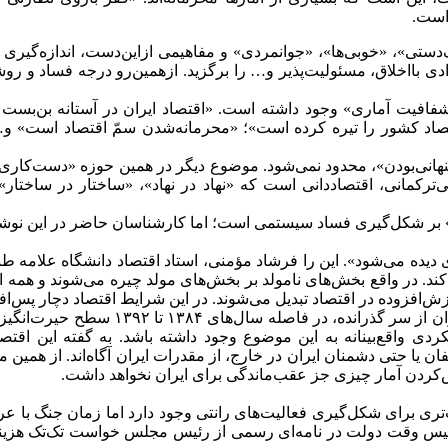
 است.
ک‌دستی»، «خوبی‌ها»، «جوانمردی» و مفاهیمی ازاین‌دست، اندازه‌گیر
دی بااخلاق، مسئولیت‌پذیر و… را برگزید. ازهمین‌رو درجه فساد و رو
شفافیت آماری» وجود داشته است. «اقتصاد ایران در آستانه بن‌بس
صاد کشور را تیره کرده است»؛ «محرمانه‌شدن سمّ اقتصاد است» و… 
پنهانی‌بودن»، محدود نمی‌شود. موضوع دیگر در همین حوزه «دست‌کار
ی‌ترکمانی، اقتصاددانی است که «نهاد در نهاد»، «ساختار در ساخت
بر شکل‌گیری فساد سیستمی است؛ اما کارشناسان حاضر در این نوشتار،
ری دیده می‌شود». این را فرشاد مؤمنی، استاد اقتصاد دانشگاه علامه ط
 در واقع بخش‌های نامولد بر بخش‌های مولد چیره می‌شوند و همه انوا
‌افزوده در اقتصاد تبدیل می‌شوند. در این شرایط اقتصاد دچار پس‌اف
مؤمنی توضیح می‌دهد که اما دور از سطح نظ
ی واقع‌بینانه به این موضوع وجود داشته باشد. به گفته این اقتصاد
ان یا حتی دشمنان ایران در خارج، از مقدرات ایران آگاه‌اند. از همین 
ردن آمار چیزی جز عقب‌ماندگی برای ایران نخواهد داشت.
تری برای شکل‌گیری فعالیت‌های رانتی وجود دارد اما زمان جنگ با عرا
س وقت دولت در نامه‌ای رسمی از رئیس مجلس خواست تک‌تک هزینه‌ه