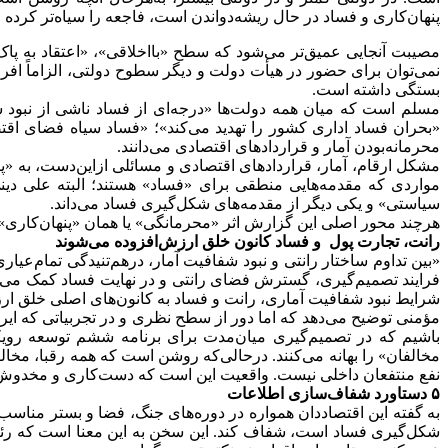
پنهان‌کاری و فساد در حال ریشه‌دواندن است، فاجعه را سیاه‌تر کرده
مصیبت آنجایی عمیق‌تر می‌شود که سطح «بااخلاقی»، «اعتقاد به پا
نمی‌توان برای حضور در هیأت دولت و دیگر سطوح دولتی، الزاماً افرا
بستگی داشته است.
مسلم است که میان همه دولت‌ها «درجه‌ای از فساد ناشی از نبود 
«بحران فساد اداری کشور را تهدید می‌کند»؛ «فساد سیاه فضای اقت
محرمانه‌بودن آمار و قراردادهای اقتصادی می‌دانند.
مشکل ارقام، آمار، قراردادهای اقتصادی و مسائلی ازاین‌دست، به «
مواردی که مقدمه‌هایی منطقی برای «فساد» هستند؛ البته علی دین
سیاستی» و یکی دیگر از مقدمه‌های شکل‌گیری فساد می‌داند.
هرچند محور اصلی این گزارش اثر «محرمانگی» یا همان «پنهان‌کاری» 
رانت، تجارت پول و فساد کانون خلق ارزش‌افزوده می‌شوند
«بین تداوم ساختار رانتی و نبود شفافیت آمار، درهم‌تنیدگی تمام‌عیا
فرایند تصمیم‌گیری، گسترش فضای رانتی و در نهایت فساد کمک می‌کند.
شرایط نبود شفافیت آماری، رانت و فساد به کانون‌های اصلی خلق ارزش
باشیم که در تصمیم‌گیری میان‌مدت برای برنامه ششم توسعه رویکرد
مخالفان» را بهانه می‌کنند. درحالی‌که روشن است که همه رقبا، مخالف
نفع منتفعان داخلی نیست. واقعیت این است که دست‌کاری و مخدوش‌ک
۵ دستاورد شفاف‌سازی اطلاعات
به گفته این اقتصاددان همواره در دوره‌های جنگ، فضا و بستر مناسب‌
شکل‌گیری فساد است، شفاف کند. این سخن به این معنا است که رئی