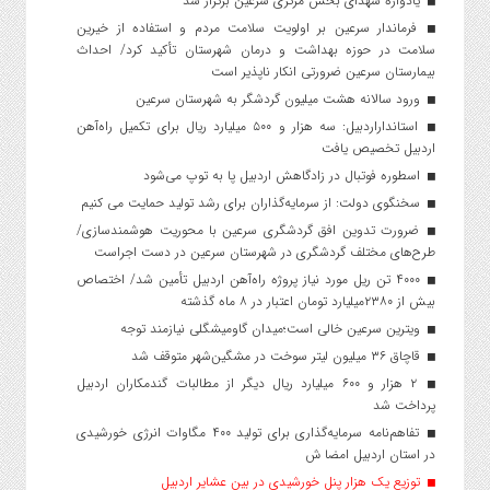
یادواره شهدای بخش مرکزی سرعین برگزار شد
فرماندار سرعین بر اولویت سلامت مردم و استفاده از خیرین
سلامت در حوزه بهداشت و درمان شهرستان تأکید کرد/ احداث
بیمارستان سرعین ضرورتی انکار ناپذیر است
ورود سالانه هشت میلیون گردشگر به شهرستان سرعین
استانداراردبیل: سه هزار و ۵۰۰ میلیارد ریال برای تکمیل راه‌آهن
اردبیل تخصیص یافت
اسطوره فوتبال در زادگاهش اردبیل پا به توپ می‌شود
سخنگوی دولت: از سرمایه‌گذاران برای رشد تولید حمایت می کنیم
ضرورت تدوین افق گردشگری سرعین با محوریت هوشمندسازی/
طرح‌های مختلف گردشگری در شهرستان سرعین در دست اجراست
۴۰۰۰ تن ریل مورد نیاز پروژه راه‌آهن اردبیل تأمین شد/ اختصاص
بیش از ۲۳۸۰میلیارد تومان اعتبار در ۸ ماه گذشته
ویترین سرعین خالی است؛میدان گاومیشگلی نیازمند توجه
قاچاق ۳۶ میلیون لیتر سوخت در مشگین‌شهر متوقف شد
۲ هزار و ۶۰۰‌ میلیارد ریال دیگر از مطالبات گندمکاران اردبیل
پرداخت شد
تفاهم‌نامه سرمایه‌گذاری برای تولید ۴۰۰ مگاوات انرژی خورشیدی
در استان اردبیل امضا ش
توزیع یک هزار پنل خورشیدی در بین عشایر اردبیل