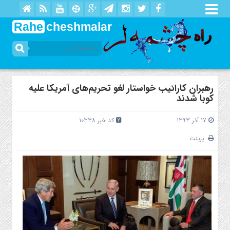
Rahe
cheshmalar
رهبران کارائیب خواستار لغو تحریم‌های آمریکا علیه
کوبا شدند
17 آذر 1393
کد خبر 10338
پرینت