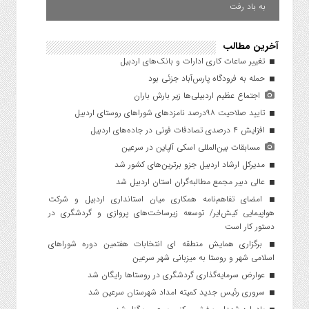
به باد رفت
آخرین مطالب
تغییر ساعات کاری ادارات و بانک‌های اردبیل
حمله به فرودگاه پارس‌‌آباد جزئی بود
اجتماع عظیم اردبیلی‌ها زیر بارش باران
تایید صلاحیت ۹۸درصد نامزدهای شوراهای روستای اردبیل
افزایش ۴ درصدی تصادفات فوتی در جاده‌های اردبیل
مسابقات بین‌المللی اسکی آلپاین در سرعین
مدیرکل ارشاد اردبیل جزو برترین‌های کشور شد
عالی دبیر مجمع مطالبه‌گران استان اردبیل شد
امضای تفاهم‌نامه همکاری میان استانداری اردبیل و شرکت
هواپیمایی کیش‌ایر/ توسعه زیرساخت‌های پروازی و گردشگری در
دستور کار است
برگزاری همایش منطقه ای انتخابات هفتمین دوره شوراهای
اسلامی شهر و روستا به میزبانی شهر سرعین
عوارض سرمایه‌گذاری گردشگری در روستاها رایگان شد
سروری رئیس جدید کمیته امداد شهرستان سرعین شد