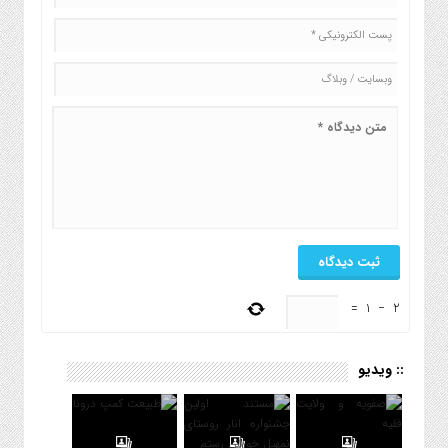
=
1
−
2
:: ویدیو