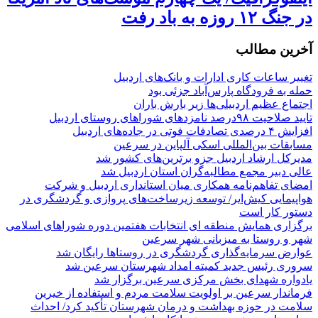
در جنگ ۱۲ روزه به باد رفت
آخرین مطالب
تغییر ساعات کاری ادارات و بانک‌های اردبیل
حمله به فرودگاه پارس‌‌آباد جزئی بود
اجتماع عظیم اردبیلی‌ها زیر بارش باران
تایید صلاحیت ۹۸درصد نامزدهای شوراهای روستای اردبیل
افزایش ۴ درصدی تصادفات فوتی در جاده‌های اردبیل
مسابقات بین‌المللی اسکی آلپاین در سرعین
مدیرکل ارشاد اردبیل جزو برترین‌های کشور شد
عالی دبیر مجمع مطالبه‌گران استان اردبیل شد
امضای تفاهم‌نامه همکاری میان استانداری اردبیل و شرکت
هواپیمایی کیش‌ایر/ توسعه زیرساخت‌های پروازی و گردشگری در
دستور کار است
برگزاری همایش منطقه ای انتخابات هفتمین دوره شوراهای اسلامی
شهر و روستا به میزبانی شهر سرعین
عوارض سرمایه‌گذاری گردشگری در روستاها رایگان شد
سروری رئیس جدید کمیته امداد شهرستان سرعین شد
یادواره شهدای بخش مرکزی سرعین برگزار شد
فرماندار سرعین بر اولویت سلامت مردم و استفاده از خیرین
سلامت در حوزه بهداشت و درمان شهرستان تأکید کرد/ احداث