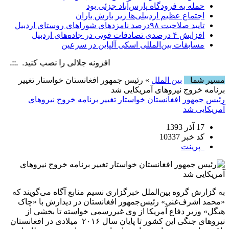
حمله به فرودگاه پارس‌‌آباد جزئی بود
اجتماع عظیم اردبیلی‌ها زیر بارش باران
تایید صلاحیت ۹۸درصد نامزدهای شوراهای روستای اردبیل
افزایش ۴ درصدی تصادفات فوتی در جاده‌های اردبیل
مسابقات بین‌المللی اسکی آلپاین در سرعین
افزونه جلالی را نصب کنید. .::. برابر با : , 8 August , 2026
مسیر شما
بین الملل
» رئیس جمهور افغانستان خواستار تغییر
برنامه خروج نیروهای آمریکایی شد
رئیس جمهور افغانستان خواستار تغییر برنامه خروج نیروهای
آمریکایی شد
17 آذر 1393
کد خبر 10337
پرینت
به گزارش گروه بین‌الملل خبرگزاری نسیم منابع آگاه می‌گویند که
«محمد اشرف‌غنی» رئیس‌جمهور افغانستان در دیدارش با «چاک
هیگل» وزیر دفاع آمریکا از وی غیررسمی خواسته تا بخشی از
نیروهای جنگی این کشور تا پایان سال ۲۰۱۶ میلادی در افغانستان