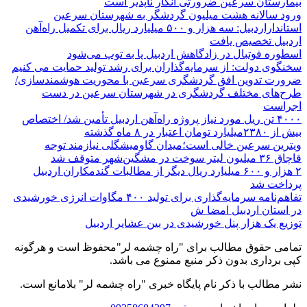
بیمارستان سرعین ضرورتی انکار ناپذیر است
ورود سالانه هشت میلیون گردشگر به شهرستان سرعین
استانداراردبیل: سه هزار و ۵۰۰ میلیارد ریال برای تکمیل راه‌آهن
اردبیل تخصیص یافت
اسطوره فوتبال در زادگاهش اردبیل پا به توپ می‌شود
سخنگوی دولت: از سرمایه‌گذاران برای رشد تولید حمایت می کنیم
ضرورت تدوین افق گردشگری سرعین با محوریت هوشمندسازی/
طرح‌های مختلف گردشگری در شهرستان سرعین در دست
اجراست
۴۰۰۰ تن ریل مورد نیاز پروژه راه‌آهن اردبیل تأمین شد/ اختصاص
بیش از ۲۳۸۰میلیارد تومان اعتبار در ۸ ماه گذشته
ویترین سرعین خالی است؛میدان گاومیشگلی نیازمند توجه
قاچاق ۳۶ میلیون لیتر سوخت در مشگین‌شهر متوقف شد
۲ هزار و ۶۰۰‌ میلیارد ریال دیگر از مطالبات گندمکاران اردبیل
پرداخت شد
تفاهم‌نامه سرمایه‌گذاری برای تولید ۴۰۰ مگاوات انرژی خورشیدی
در استان اردبیل امضا ش
توزیع یک هزار پنل خورشیدی در بین عشایر اردبیل
تمامی حقوق مطالب برای "راه چشمه لر"محفوظ است و هرگونه
کپی برداری بدون ذکر منبع ممنوع می باشد.
نشر مطالب با ذکر نام پایگاه خبری "راه چشمه لر" بلامانع است.