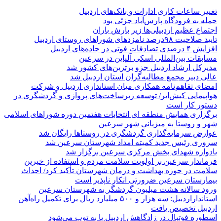
تغییر ساعات کاری ادارات و بانک‌های اردبیل
حمله به فرودگاه پارس‌‌آباد جزئی بود
اجتماع عظیم اردبیلی‌ها زیر بارش باران
تایید صلاحیت ۹۸درصد نامزدهای شوراهای روستای اردبیل
افزایش ۴ درصدی تصادفات فوتی در جاده‌های اردبیل
مسابقات بین‌المللی اسکی آلپاین در سرعین
مدیرکل ارشاد اردبیل جزو برترین‌های کشور شد
عالی دبیر مجمع مطالبه‌گران استان اردبیل شد
امضای تفاهم‌نامه همکاری میان استانداری اردبیل و شرکت
هواپیمایی کیش‌ایر/ توسعه زیرساخت‌های پروازی و گردشگری در
دستور کار است
برگزاری همایش منطقه ای انتخابات هفتمین دوره شوراهای اسلامی
شهر و روستا به میزبانی شهر سرعین
عوارض سرمایه‌گذاری گردشگری در روستاها رایگان شد
سروری رئیس جدید کمیته امداد شهرستان سرعین شد
یادواره شهدای بخش مرکزی سرعین برگزار شد
فرماندار سرعین بر اولویت سلامت مردم و استفاده از خیرین
سلامت در حوزه بهداشت و درمان شهرستان تأکید کرد/ احداث
بیمارستان سرعین ضرورتی انکار ناپذیر است
ورود سالانه هشت میلیون گردشگر به شهرستان سرعین
استانداراردبیل: سه هزار و ۵۰۰ میلیارد ریال برای تکمیل راه‌آهن
اردبیل تخصیص یافت
اسطوره فوتبال در زادگاهش اردبیل پا به توپ می‌شود